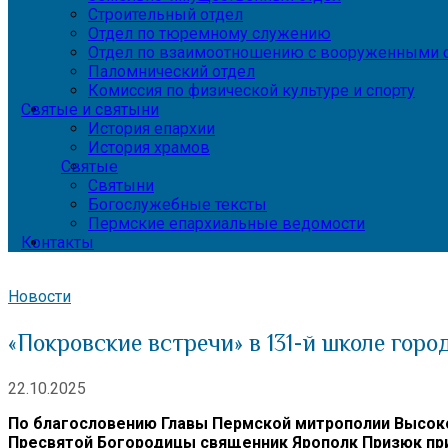
Строительный отдел
Отдел по тюремному служению
Отдел по взаимоотношению с вооруженными с
Паломнический отдел
Комиссия по физической культуре и спорту
Святые и святыни
История епархии
История храмов
Святые
Святыни
Богослужебные тексты
Пермские епархиальные ведомости
Контакты
Новости
«Покровские встречи» в 131-й школе гор
22.10.2025
По благословению Главы Пермской митрополии Высок
Пресвятой Богородицы священник Ярополк Призюк при