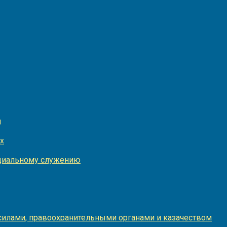
и
х
оциальному служению
илами, правоохранительными органами и казачеством