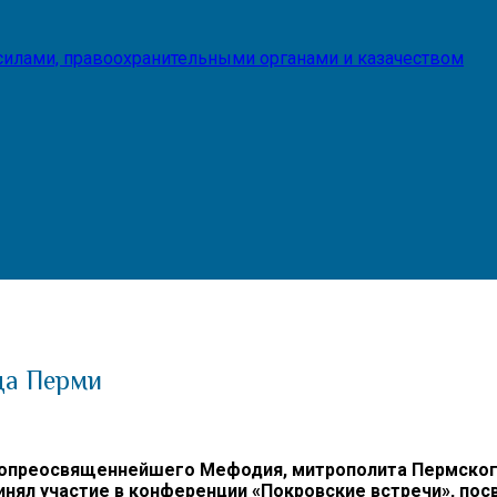
илами, правоохранительными органами и казачеством
ода Перми
опреосвященнейшего Мефодия, митрополита Пермского 
нял участие в конференции «Покровские встречи», по