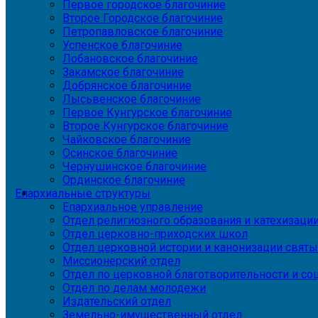
Первое городское благочиние
Второе Городское благочиние
Петропавловское благочиние
Успенское благочиние
Лобановское благочиние
Закамское благочиние
Добрянское благочиние
Лысьвенское благочиние
Первое Кунгурское благочиние
Второе Кунгурское благочиние
Чайковское благочиние
Осинское благочиние
Чернушинское благочиние
Ординское благочиние
Епархиальные структуры
Епархиальное управление
Отдел религиозного образования и катехизаци
Отдел церковно-приходских школ
Отдел церковной истории и канонизации святы
Миссионерский отдел
Отдел по церковной благотворительности и с
Отдел по делам молодежи
Издательский отдел
Земельно-имущественный отдел