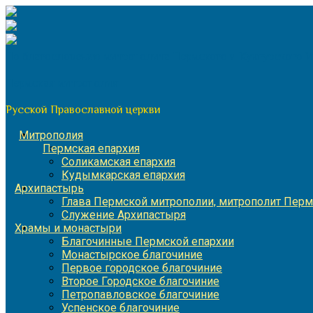
Перейти
к
содержимому
По благословению митрополита Пермского и Кунгурского 
Пермская митрополия
Русской Православной церкви
Митрополия
Пермская епархия
Соликамская епархия
Кудымкарская епархия
Архипастырь
Глава Пермской митрополии, митрополит Перм
Служение Архипастыря
Храмы и монастыри
Благочинные Пермской епархии
Монастырское благочиние
Первое городское благочиние
Второе Городское благочиние
Петропавловское благочиние
Успенское благочиние