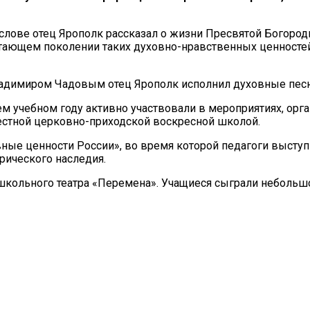
лове отец Ярополк рассказал о жизни Пресвятой Богороди
тающем поколении таких духовно-нравственных ценностей 
адимиром Чадовым отец Ярополк исполнил духовные песн
м учебном году активно участвовали в мероприятиях, орг
стной церковно-приходской воскресной школой.
ные ценности России», во время которой педагоги высту
рического наследия.
школьного театра «Перемена». Учащиеся сыграли небольш