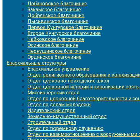
Лобановское благочиние
Закамское благочиние
Добрянское благочиние
Лысьвенское благочиние
Первое Кунгурское благочиние
Второе Кунгурское благочиние
Чайковское благочиние
Осинское благочиние
Чернушинское благочиние
Ординское благочиние
Епархиальные структуры
Епархиальное управление
Отдел религиозного образования и катехизаци
Отдел церковно-приходских школ
Отдел церковной истории и канонизации святы
Миссионерский отдел
Отдел по церковной благотворительности и с
Отдел по делам молодежи
Издательский отдел
Земельно-имущественный отдел
Строительный отдел
Отдел по тюремному служению
Отдел по взаимоотношению с вооруженными с