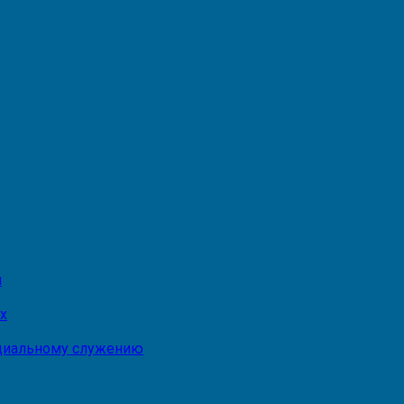
и
х
оциальному служению