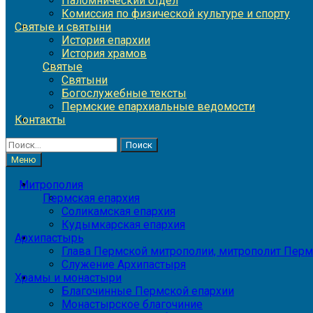
Паломнический отдел
Комиссия по физической культуре и спорту
Святые и святыни
История епархии
История храмов
Святые
Святыни
Богослужебные тексты
Пермские епархиальные ведомости
Контакты
Найти:
Меню
Митрополия
Пермская епархия
Соликамская епархия
Кудымкарская епархия
Архипастырь
Глава Пермской митрополии, митрополит Перм
Служение Архипастыря
Храмы и монастыри
Благочинные Пермской епархии
Монастырское благочиние