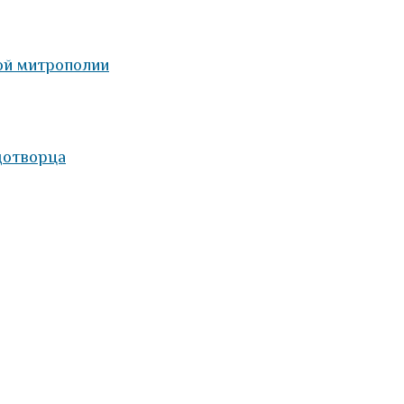
ой митрополии
дотворца