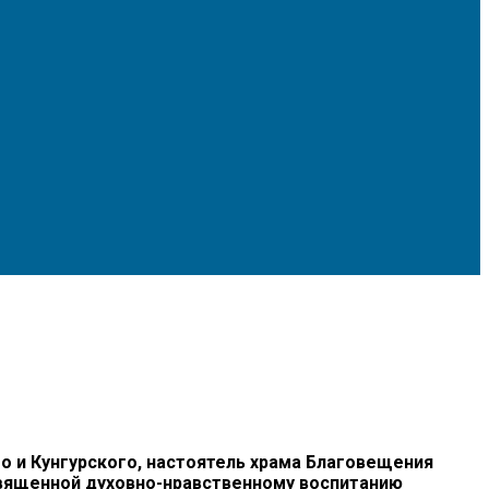
и Кунгурского, настоятель храма Благовещения
священной духовно-нравственному воспитанию