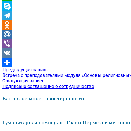
WhatsApp
Skype
Telegram
Odnoklassniki
Mail.Ru
Viber
VK
Предыдущая
Предыдущая запись
Навигация
Отправить
запись:
Встреча с преподавателями модуля «Основы религиозных 
по
Следующая
Следующая запись
запись:
Подписано соглашение о сотрудничестве
записям
Вас также может заинтересовать
Гуманитарная помощь от Главы Пермской митропо