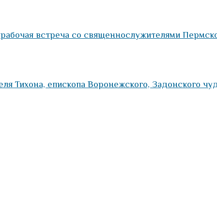
 рабочая встреча со священнослужителями Пермск
еля Тихона, епископа Воронежского, Задонского чу