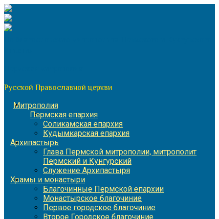
Перейти
к
содержимому
По благословению митрополита Пермского и Кунгурского
Игнатия
Пермская митрополия
Русской Православной церкви
Митрополия
Пермская епархия
Соликамская епархия
Кудымкарская епархия
Архипастырь
Глава Пермской митрополии, митрополит
Пермский и Кунгурский
Служение Архипастыря
Храмы и монастыри
Благочинные Пермской епархии
Монастырское благочиние
Первое городское благочиние
Второе Городское благочиние