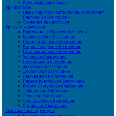
Кудымкарская епархия
Архипастырь
Глава Пермской митрополии, митрополит
Пермский и Кунгурский
Служение Архипастыря
Храмы и монастыри
Благочинные Пермской епархии
Монастырское благочиние
Первое городское благочиние
Второе Городское благочиние
Петропавловское благочиние
Успенское благочиние
Лобановское благочиние
Закамское благочиние
Добрянское благочиние
Лысьвенское благочиние
Первое Кунгурское благочиние
Второе Кунгурское благочиние
Чайковское благочиние
Осинское благочиние
Чернушинское благочиние
Ординское благочиние
Епархиальные структуры
Епархиальное управление