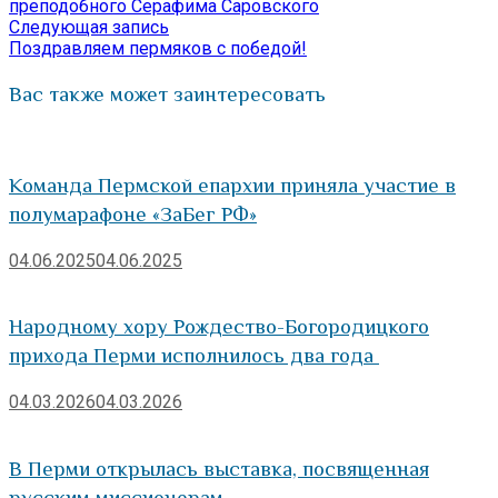
по
преподобного Серафима Саровского
Следующая
Следующая запись
записям
запись:
Поздравляем пермяков с победой!
Вас также может заинтересовать
Команда Пермской епархии приняла участие в
полумарафоне «ЗаБег РФ»
04.06.2025
04.06.2025
Народному хору Рождество-Богородицкого
прихода Перми исполнилось два года
04.03.2026
04.03.2026
В Перми открылась выставка, посвященная
русским миссионерам