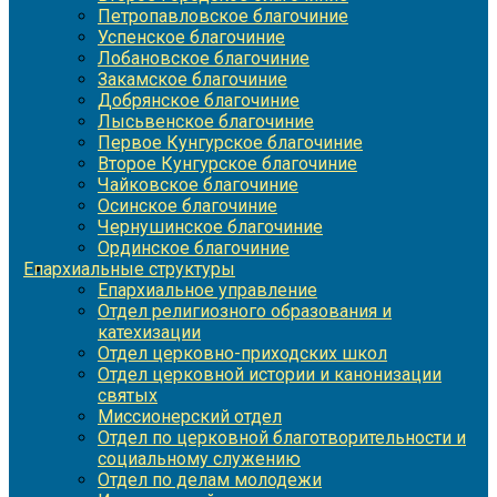
Петропавловское благочиние
Успенское благочиние
Лобановское благочиние
Закамское благочиние
Добрянское благочиние
Лысьвенское благочиние
Первое Кунгурское благочиние
Второе Кунгурское благочиние
Чайковское благочиние
Осинское благочиние
Чернушинское благочиние
Ординское благочиние
Епархиальные структуры
Епархиальное управление
Отдел религиозного образования и
катехизации
Отдел церковно-приходских школ
Отдел церковной истории и канонизации
святых
Миссионерский отдел
Отдел по церковной благотворительности и
социальному служению
Отдел по делам молодежи