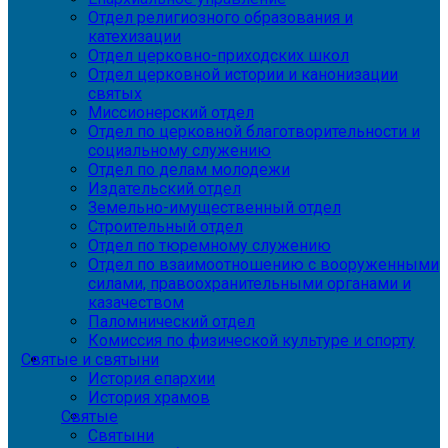
Отдел религиозного образования и
катехизации
Отдел церковно-приходских школ
Отдел церковной истории и канонизации
святых
Миссионерский отдел
Отдел по церковной благотворительности и
социальному служению
Отдел по делам молодежи
Издательский отдел
Земельно-имущественный отдел
Строительный отдел
Отдел по тюремному служению
Отдел по взаимоотношению с вооруженными
силами, правоохранительными органами и
казачеством
Паломнический отдел
Комиссия по физической культуре и спорту
Святые и святыни
История епархии
История храмов
Святые
Святыни