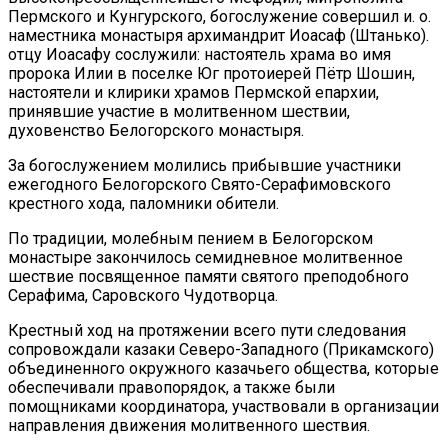
Пермского и Кунгурского, богослужение совершил и. о.
наместника монастыря архимандрит Иоасаф (Штанько).
отцу Иоасафу сослужили: настоятель храма во имя
пророка Илии в поселке Юг протоиерей Пётр Шошин,
настоятели и клирики храмов Пермской епархии,
принявшие участие в молитвенном шествии,
духовенство Белогорского монастыря.
За богослужением молились прибывшие участники
ежегодного Белогорского Свято-Серафимовского
крестного хода, паломники обители.
По традиции, молебным пением в Белогорском
монастыре закончилось семидневное молитвенное
шествие посвященное памяти святого преподобного
Серафима, Саровского Чудотворца.
Крестный ход на протяжении всего пути следования
сопровождали казаки Северо-Западного (Прикамского)
объединенного окружного казачьего общества, которые
обеспечивали правопорядок, а также были
помощниками координатора, участвовали в организации
направления движения молитвенного шествия.