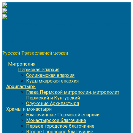
Перейти
к
содержимому
По благословению митрополита Пермского и Кунгурского
Игнатия
Пермская митрополия
Русской Православной церкви
Митрополия
Пермская епархия
Соликамская епархия
Кудымкарская епархия
Архипастырь
Глава Пермской митрополии, митрополит
Пермский и Кунгурский
Служение Архипастыря
Храмы и монастыри
Благочинные Пермской епархии
Монастырское благочиние
Первое городское благочиние
Второе Городское благочиние