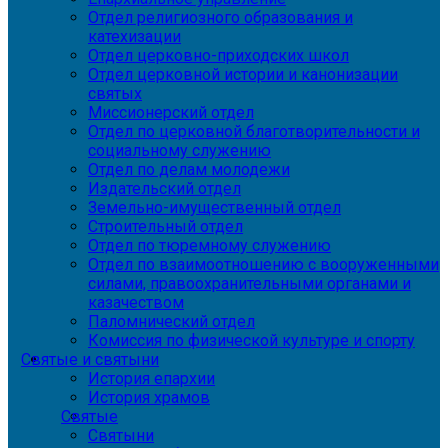
Отдел религиозного образования и
катехизации
Отдел церковно-приходских школ
Отдел церковной истории и канонизации
святых
Миссионерский отдел
Отдел по церковной благотворительности и
социальному служению
Отдел по делам молодежи
Издательский отдел
Земельно-имущественный отдел
Строительный отдел
Отдел по тюремному служению
Отдел по взаимоотношению с вооруженными
силами, правоохранительными органами и
казачеством
Паломнический отдел
Комиссия по физической культуре и спорту
Святые и святыни
История епархии
История храмов
Святые
Святыни