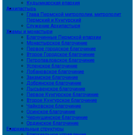
Кудымкарская епархия
Архипастырь
Глава Пермской митрополии, митрополит
Пермский и Кунгурский
Служение Архипастыря
Храмы и монастыри
Благочинные Пермской епархии
Монастырское благочиние
Первое городское благочиние
Второе Городское благочиние
Петропавловское благочиние
Успенское благочиние
Лобановское благочиние
Закамское благочиние
Добрянское благочиние
Лысьвенское благочиние
Первое Кунгурское благочиние
Второе Кунгурское благочиние
Чайковское благочиние
Осинское благочиние
Чернушинское благочиние
Ординское благочиние
Епархиальные структуры
Епархиальное управление