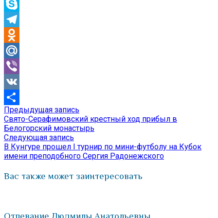
WhatsApp
Skype
Telegram
Odnoklassniki
Mail.Ru
Viber
VK
Предыдущая
Предыдущая запись
Навигация
Отправить
запись:
Свято-Серафимовский крестный ход прибыл в
по
Белогорский монастырь
Следующая
Следующая запись
записям
запись:
В Кунгуре прошел I турнир по мини-футболу на Кубок
имени преподобного Сергия Радонежского
Вас также может заинтересовать
Отпевание Людмилы Анатольевны