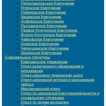
Петропавловское благочиние
Успенское благочиние
Лобановское благочиние
Закамское благочиние
Добрянское благочиние
Лысьвенское благочиние
Первое Кунгурское благочиние
Второе Кунгурское благочиние
Чайковское благочиние
Осинское благочиние
Чернушинское благочиние
Ординское благочиние
Епархиальные структуры
Епархиальное управление
Отдел религиозного образования и
катехизации
Отдел церковно-приходских школ
Отдел церковной истории и канонизации
святых
Миссионерский отдел
Отдел по церковной благотворительности и
социальному служению
Отдел по делам молодежи