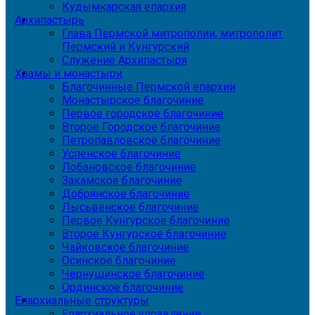
Кудымкарская епархия
Архипастырь
Глава Пермской митрополии, митрополит
Пермский и Кунгурский
Служение Архипастыря
Храмы и монастыри
Благочинные Пермской епархии
Монастырское благочиние
Первое городское благочиние
Второе Городское благочиние
Петропавловское благочиние
Успенское благочиние
Лобановское благочиние
Закамское благочиние
Добрянское благочиние
Лысьвенское благочиние
Первое Кунгурское благочиние
Второе Кунгурское благочиние
Чайковское благочиние
Осинское благочиние
Чернушинское благочиние
Ординское благочиние
Епархиальные структуры
Епархиальное управление