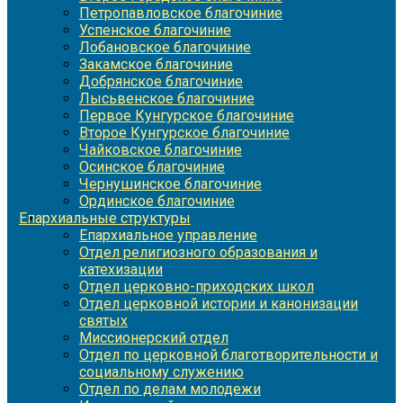
Петропавловское благочиние
Успенское благочиние
Лобановское благочиние
Закамское благочиние
Добрянское благочиние
Лысьвенское благочиние
Первое Кунгурское благочиние
Второе Кунгурское благочиние
Чайковское благочиние
Осинское благочиние
Чернушинское благочиние
Ординское благочиние
Епархиальные структуры
Епархиальное управление
Отдел религиозного образования и
катехизации
Отдел церковно-приходских школ
Отдел церковной истории и канонизации
святых
Миссионерский отдел
Отдел по церковной благотворительности и
социальному служению
Отдел по делам молодежи