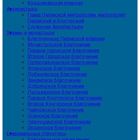
Кудымкарская епархия
Архипастырь
Глава Пермской митрополии, митрополит
Пермский и Кунгурский
Служение Архипастыря
Храмы и монастыри
Благочинные Пермской епархии
Монастырское благочиние
Первое городское благочиние
Второе Городское благочиние
Петропавловское благочиние
Успенское благочиние
Лобановское благочиние
Закамское благочиние
Добрянское благочиние
Лысьвенское благочиние
Первое Кунгурское благочиние
Второе Кунгурское благочиние
Чайковское благочиние
Осинское благочиние
Чернушинское благочиние
Ординское благочиние
Епархиальные структуры
Епархиальное управление