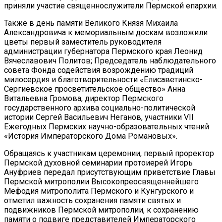
приняли участие священнослужители Пермской епархии.
Также в день памяти Великого Князя Михаила
Александровича к мемориальным доскам возложили
цветы первый заместитель руководителя
администрации губернатора Пермского края Леонид
Вячеславович Политов; Председатель наблюдательного
совета Фонда содействия возрождению традиций
милосердия и благотворительности «Елисаветинско-
Сергиевское просветительское общество» Анна
Витальевна Громова, директор Пермского
государственного архива социально-политической
истории Сергей Васильевич Неганов, участники VII
Ежегодных Пермских научно-образовательных чтений
«История Императорского Дома Романовых».
Обращаясь к участникам церемонии, первый проректор
Пермской духовной семинарии протоиерей Игорь
Ануфриев передал присутствующим приветствие Главы
Пермской митрополии Высокопреосвященнейшего
Мефодия митрополита Пермского и Кунгурского и
отметил важность сохранения памяти святых и
подвижников Пермской митрополии, к сохранению
памяти о подвиге представителей Императорского