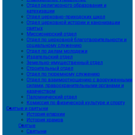
Отдел религиозного образования и
катехизации
Отдел церковно-приходских школ
Отдел церковной истории и канонизации
святых
Миссионерский отдел
Отдел по церковной благотворительности и
социальному служению
Отдел по делам молодежи
Издательский отдел
Земельно-имущественный отдел
Строительный отдел
Отдел по тюремному служению
Отдел по взаимоотношению с вооруженными
силами, правоохранительными органами и
казачеством
Паломнический отдел
Комиссия по физической культуре и спорту
Святые и святыни
История епархии
История храмов
Святые
Святыни