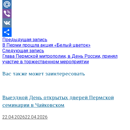
Odnoklassniki
Mail.Ru
Viber
VK
Предыдущая
Предыдущая запись
Навигация
Отправить
запись:
В Перми прошла акция «Белый цветок»
по
Следующая
Следующая запись
запись:
Глава Пермской митрополии, в День России, принял
записям
участие в торжественном мероприятии
Вас также может заинтересовать
Выездной День открытых дверей Пермской
семинарии в Чайковском
22.04.2026
22.04.2026