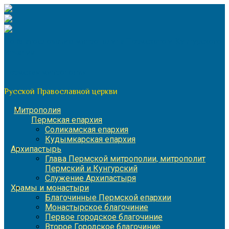
Перейти
к
содержимому
По благословению митрополита Пермского и Кунгурского
Игнатия
Пермская митрополия
Русской Православной церкви
Митрополия
Пермская епархия
Соликамская епархия
Кудымкарская епархия
Архипастырь
Глава Пермской митрополии, митрополит
Пермский и Кунгурский
Служение Архипастыря
Храмы и монастыри
Благочинные Пермской епархии
Монастырское благочиние
Первое городское благочиние
Второе Городское благочиние