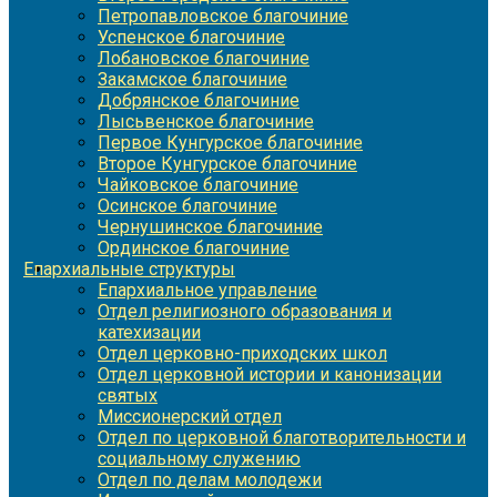
Петропавловское благочиние
Успенское благочиние
Лобановское благочиние
Закамское благочиние
Добрянское благочиние
Лысьвенское благочиние
Первое Кунгурское благочиние
Второе Кунгурское благочиние
Чайковское благочиние
Осинское благочиние
Чернушинское благочиние
Ординское благочиние
Епархиальные структуры
Епархиальное управление
Отдел религиозного образования и
катехизации
Отдел церковно-приходских школ
Отдел церковной истории и канонизации
святых
Миссионерский отдел
Отдел по церковной благотворительности и
социальному служению
Отдел по делам молодежи