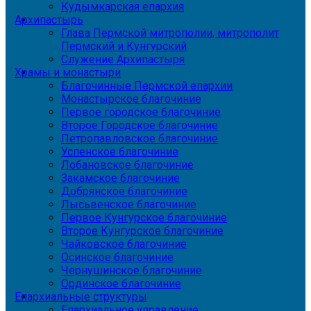
Кудымкарская епархия
Архипастырь
Глава Пермской митрополии, митрополит
Пермский и Кунгурский
Служение Архипастыря
Храмы и монастыри
Благочинные Пермской епархии
Монастырское благочиние
Первое городское благочиние
Второе Городское благочиние
Петропавловское благочиние
Успенское благочиние
Лобановское благочиние
Закамское благочиние
Добрянское благочиние
Лысьвенское благочиние
Первое Кунгурское благочиние
Второе Кунгурское благочиние
Чайковское благочиние
Осинское благочиние
Чернушинское благочиние
Ординское благочиние
Епархиальные структуры
Епархиальное управление