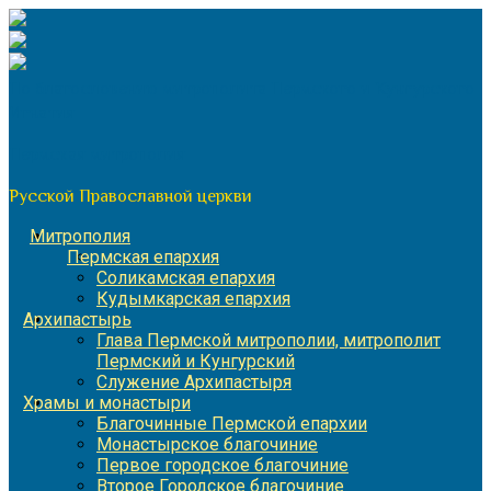
Перейти
к
содержимому
По благословению митрополита Пермского и Кунгурского
Игнатия
Пермская митрополия
Русской Православной церкви
Митрополия
Пермская епархия
Соликамская епархия
Кудымкарская епархия
Архипастырь
Глава Пермской митрополии, митрополит
Пермский и Кунгурский
Служение Архипастыря
Храмы и монастыри
Благочинные Пермской епархии
Монастырское благочиние
Первое городское благочиние
Второе Городское благочиние