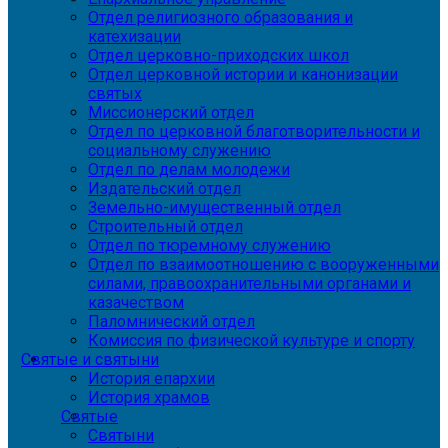
Отдел религиозного образования и
катехизации
Отдел церковно-приходских школ
Отдел церковной истории и канонизации
святых
Миссионерский отдел
Отдел по церковной благотворительности и
социальному служению
Отдел по делам молодежи
Издательский отдел
Земельно-имущественный отдел
Строительный отдел
Отдел по тюремному служению
Отдел по взаимоотношению с вооруженными
силами, правоохранительными органами и
казачеством
Паломнический отдел
Комиссия по физической культуре и спорту
Святые и святыни
История епархии
История храмов
Святые
Святыни