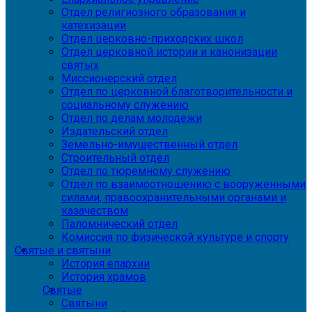
Отдел религиозного образования и
катехизации
Отдел церковно-приходских школ
Отдел церковной истории и канонизации
святых
Миссионерский отдел
Отдел по церковной благотворительности и
социальному служению
Отдел по делам молодежи
Издательский отдел
Земельно-имущественный отдел
Строительный отдел
Отдел по тюремному служению
Отдел по взаимоотношению с вооруженными
силами, правоохранительными органами и
казачеством
Паломнический отдел
Комиссия по физической культуре и спорту
Святые и святыни
История епархии
История храмов
Святые
Святыни