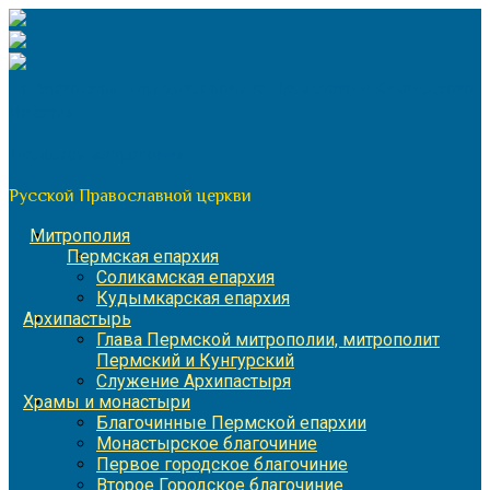
Перейти
к
содержимому
По благословению митрополита Пермского и Кунгурского
Игнатия
Пермская митрополия
Русской Православной церкви
Митрополия
Пермская епархия
Соликамская епархия
Кудымкарская епархия
Архипастырь
Глава Пермской митрополии, митрополит
Пермский и Кунгурский
Служение Архипастыря
Храмы и монастыри
Благочинные Пермской епархии
Монастырское благочиние
Первое городское благочиние
Второе Городское благочиние