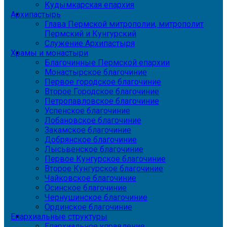
Кудымкарская епархия
Архипастырь
Глава Пермской митрополии, митрополит
Пермский и Кунгурский
Служение Архипастыря
Храмы и монастыри
Благочинные Пермской епархии
Монастырское благочиние
Первое городское благочиние
Второе Городское благочиние
Петропавловское благочиние
Успенское благочиние
Лобановское благочиние
Закамское благочиние
Добрянское благочиние
Лысьвенское благочиние
Первое Кунгурское благочиние
Второе Кунгурское благочиние
Чайковское благочиние
Осинское благочиние
Чернушинское благочиние
Ординское благочиние
Епархиальные структуры
Епархиальное управление