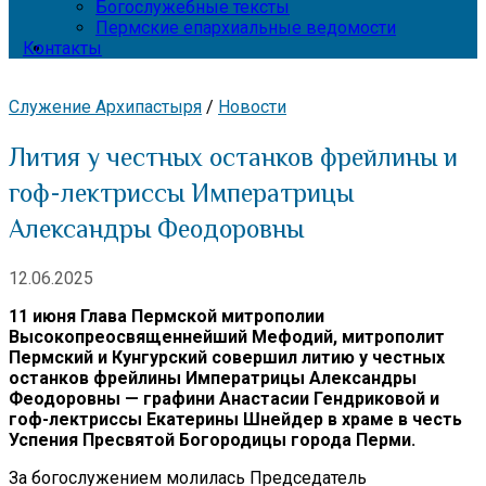
Богослужебные тексты
Пермские епархиальные ведомости
Контакты
Служение Архипастыря
/
Новости
Лития у честных останков фрейлины и
гоф-лектриссы Императрицы
Александры Феодоровны
12.06.2025
11 июня Глава Пермской митрополии
Высокопреосвященнейший Мефодий, митрополит
Пермский и Кунгурский совершил литию у честных
останков фрейлины Императрицы Александры
Феодоровны — графини Анастасии Гендриковой и
гоф-лектриссы Екатерины Шнейдер в храме в честь
Успения Пресвятой Богородицы города Перми.
За богослужением молилась Председатель