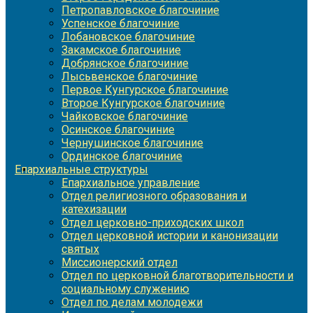
Петропавловское благочиние
Успенское благочиние
Лобановское благочиние
Закамское благочиние
Добрянское благочиние
Лысьвенское благочиние
Первое Кунгурское благочиние
Второе Кунгурское благочиние
Чайковское благочиние
Осинское благочиние
Чернушинское благочиние
Ординское благочиние
Епархиальные структуры
Епархиальное управление
Отдел религиозного образования и
катехизации
Отдел церковно-приходских школ
Отдел церковной истории и канонизации
святых
Миссионерский отдел
Отдел по церковной благотворительности и
социальному служению
Отдел по делам молодежи