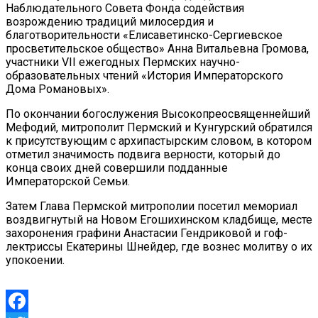
Наблюдательного Совета Фонда содействия
возрождению традиций милосердия и
благотворительности «Елисаветинско-Сергиевское
просветительское общество» Анна Витальевна Громова,
участники VII ежегодных Пермских научно-
образовательных чтений «История Императорского
Дома Романовых».
По окончании богослужения Высокопреосвященнейший
Мефодий, митрополит Пермский и Кунгурский обратился
к присутствующим с архипастырским словом, в котором
отметил значимость подвига верности, который до
конца своих дней совершили подданные
Императорской Семьи.
Затем Глава Пермской митрополии посетил мемориал
воздвигнутый на Новом Егошихинском кладбище, месте
захоронения графини Анастасии Гендриковой и гоф-
лектриссы Екатерины Шнейдер, где вознес молитву о их
упокоении.