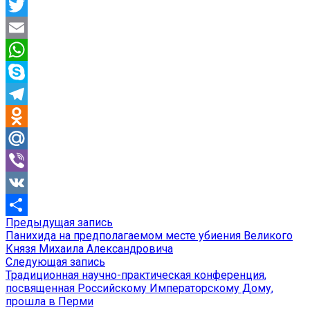
Facebook
Twitter
Email
WhatsApp
Skype
Telegram
Odnoklassniki
Mail.Ru
Viber
VK
Предыдущая
Предыдущая запись
Навигация
Отправить
запись:
Панихида на предполагаемом месте убиения Великого
по
Князя Михаила Александровича
Следующая
Следующая запись
записям
запись:
Традиционная научно-практическая конференция,
посвященная Российскому Императорскому Дому,
прошла в Перми