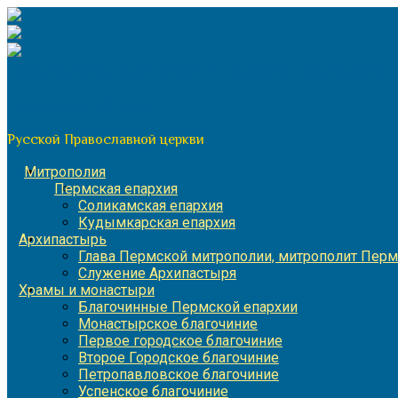
Перейти
к
содержимому
По благословению митрополита Пермского и Кунгурского 
Пермская митрополия
Русской Православной церкви
Митрополия
Пермская епархия
Соликамская епархия
Кудымкарская епархия
Архипастырь
Глава Пермской митрополии, митрополит Перм
Служение Архипастыря
Храмы и монастыри
Благочинные Пермской епархии
Монастырское благочиние
Первое городское благочиние
Второе Городское благочиние
Петропавловское благочиние
Успенское благочиние