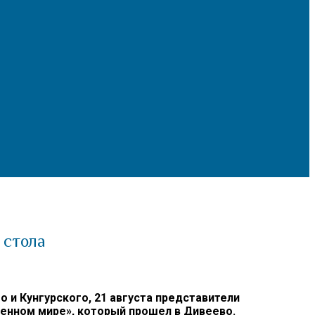
 стола
и Кунгурского, 21 августа представители
менном мире», который прошел в Дивеево.