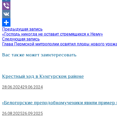
Mail.Ru
Viber
VK
Предыдущая
Предыдущая запись
Навигация
Отправить
запись:
«Господь никогда не оставит стремящихся к Нему»
по
Следующая
Следующая запись
запись:
Глава Пермской митрополии освятил плоды нового урож
записям
Вас также может заинтересовать
Крестный ход в Кунгурском районе
28.06.2024
29.06.2024
«Белогорские преподобномученики явили пример п
26.08.2025
26.09.2025