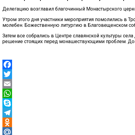
Делегацию возглавил благочинный Монастырского церко
Утром этого дня участники мероприятия помолились в Т
молебен. Божественную литургию в Благовещенском соб
Затем все собрались в Центре славянской культуры сел
решение стоящих перед монашествующими проблем. Докл
Facebook
Twitter
Email
WhatsApp
Skype
Telegram
Odnoklassniki