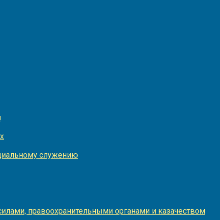
и
х
оциальному служению
илами, правоохранительными органами и казачеством