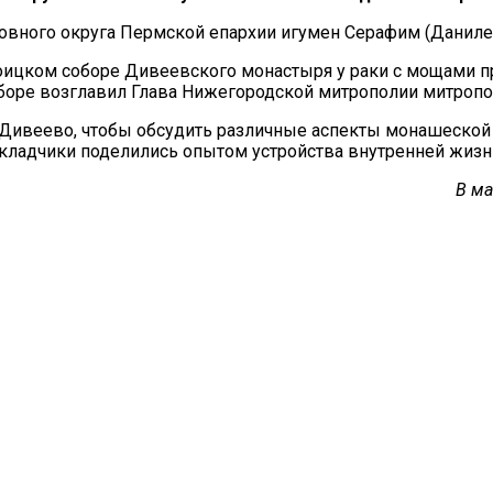
вного округа Пермской епархии игумен Серафим (Даниле
роицком соборе Дивеевского монастыря у раки с мощами п
оре возглавил Глава Нижегородской митрополии митропол
а Дивеево, чтобы обсудить различные аспекты монашеской
адчики поделились опытом устройства внутренней жизни
В ма