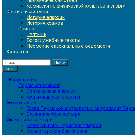
Паломнический отдел
Комиссия по физической культуре и спорту
Святые и святыни
История епархии
История храмов
Святые
Святыни
Богослужебные тексты
Пермские епархиальные ведомости
Контакты
Найти:
Меню
Митрополия
Пермская епархия
Соликамская епархия
Кудымкарская епархия
Архипастырь
Глава Пермской митрополии, митрополит Перм
Служение Архипастыря
Храмы и монастыри
Благочинные Пермской епархии
Монастырское благочиние