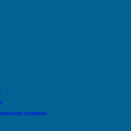
и
х
оциальному служению