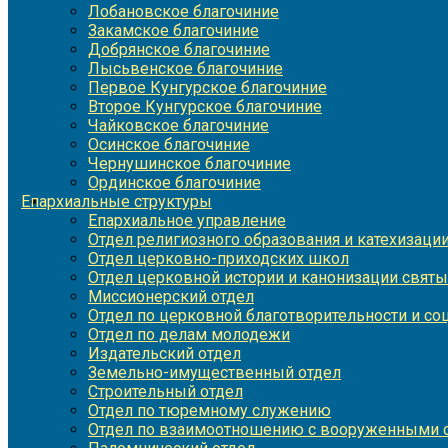
Лобановское благочиние
Закамское благочиние
Добрянское благочиние
Лысьвенское благочиние
Первое Кунгурское благочиние
Второе Кунгурское благочиние
Чайковское благочиние
Осинское благочиние
Чернушинское благочиние
Ординское благочиние
Епархиальные структуры
Епархиальное управление
Отдел религиозного образования и катехизаци
Отдел церковно-приходских школ
Отдел церковной истории и канонизации святы
Миссионерский отдел
Отдел по церковной благотворительности и с
Отдел по делам молодежи
Издательский отдел
Земельно-имущественный отдел
Строительный отдел
Отдел по тюремному служению
Отдел по взаимоотношению с вооруженными с