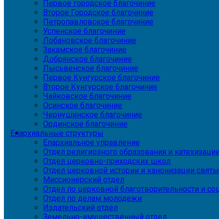
Первое городское благочиние
Второе Городское благочиние
Петропавловское благочиние
Успенское благочиние
Лобановское благочиние
Закамское благочиние
Добрянское благочиние
Лысьвенское благочиние
Первое Кунгурское благочиние
Второе Кунгурское благочиние
Чайковское благочиние
Осинское благочиние
Чернушинское благочиние
Ординское благочиние
Епархиальные структуры
Епархиальное управление
Отдел религиозного образования и катехизаци
Отдел церковно-приходских школ
Отдел церковной истории и канонизации святы
Миссионерский отдел
Отдел по церковной благотворительности и с
Отдел по делам молодежи
Издательский отдел
Земельно-имущественный отдел