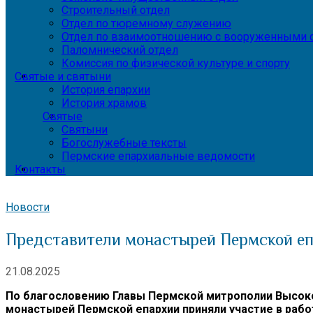
Строительный отдел
Отдел по тюремному служению
Отдел по взаимоотношению с вооруженными с
Паломнический отдел
Комиссия по физической культуре и спорту
Святые и святыни
История епархии
История храмов
Святые
Святыни
Богослужебные тексты
Пермские епархиальные ведомости
Контакты
Новости
Представители монастырей Пермской епа
21.08.2025
По благословению Главы Пермской митрополии Высоко
монастырей Пермской епархии приняли участие в рабо