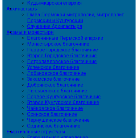
Кудымкарская епархия
Архипастырь
Глава Пермской митрополии, митрополит
Пермский и Кунгурский
Служение Архипастыря
Храмы и монастыри
Благочинные Пермской епархии
Монастырское благочиние
Первое городское благочиние
Второе Городское благочиние
Петропавловское благочиние
Успенское благочиние
Лобановское благочиние
Закамское благочиние
Добрянское благочиние
Лысьвенское благочиние
Первое Кунгурское благочиние
Второе Кунгурское благочиние
Чайковское благочиние
Осинское благочиние
Чернушинское благочиние
Ординское благочиние
Епархиальные структуры
Епархиальное управление