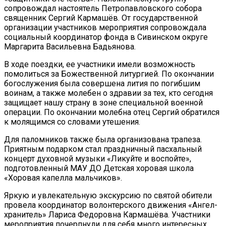
сопровождал настоятель Петропавловского собора
священник Сергий Кармашёв. От государственной
организации участников мероприятия сопровождала
социальный координатор фонда в Сивинском округе
Маргарита Васильевна Бадьянова.
В ходе поездки, ее участники имели возможность
помолиться за Божественной литургией. По окончании
богослужения была совершена лития по погибшим
воинам, а также молебен о здравии за тех, кто сегодня
защищает нашу страну в зоне специальной военной
операции. По окончании молебна отец Сергий обратился
к молящимся со словами утешения.
Для паломников также была организована трапеза.
Приятным подарком стал праздничный пасхальный
концерт духовной музыки «Ликуйте и воспойте»,
подготовленный МАУ ДО Детская хоровая школа
«Хоровая капелла мальчиков».
Яркую и увлекательную экскурсию по святой обители
провела координатор волонтерского движения «Ангел-
хранитель» Лариса Федоровна Кармашёва. Участники
мероприятия почерпнули для себя много интересных