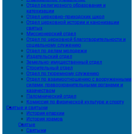
Отдел религиозного образования и
катехизации
Отдел церковно-приходских школ
Отдел церковной истории и канонизации
святых
Миссионерский отдел
Отдел по церковной благотворительности и
социальному служению
Отдел по делам молодежи
Издательский отдел
Земельно-имущественный отдел
Строительный отдел
Отдел по тюремному служению
Отдел по взаимоотношению с вооруженными
силами, правоохранительными органами и
казачеством
Паломнический отдел
Комиссия по физической культуре и спорту
Святые и святыни
История епархии
История храмов
Святые
Святыни