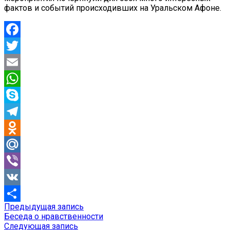
фактов и событий происходивших на Уральском Афоне.
Facebook
Twitter
Email
WhatsApp
Skype
Telegram
Odnoklassniki
Mail.Ru
Viber
VK
Предыдущая
Предыдущая запись
Навигация
Отправить
запись:
Беседа о нравственности
по
Следующая
Следующая запись