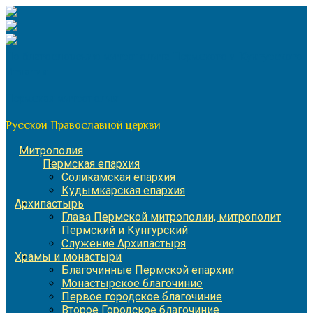
Перейти
к
содержимому
По благословению митрополита Пермского и Кунгурского
Игнатия
Пермская митрополия
Русской Православной церкви
Митрополия
Пермская епархия
Соликамская епархия
Кудымкарская епархия
Архипастырь
Глава Пермской митрополии, митрополит
Пермский и Кунгурский
Служение Архипастыря
Храмы и монастыри
Благочинные Пермской епархии
Монастырское благочиние
Первое городское благочиние
Второе Городское благочиние