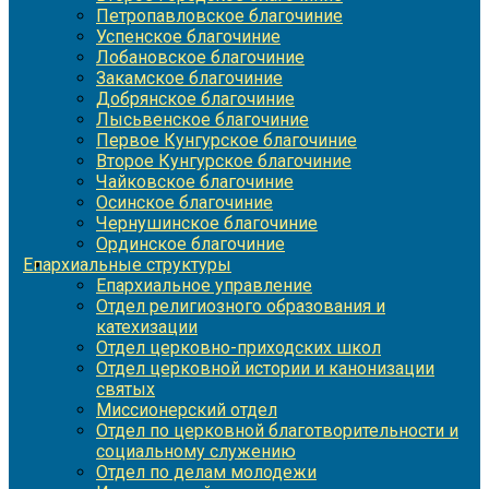
Петропавловское благочиние
Успенское благочиние
Лобановское благочиние
Закамское благочиние
Добрянское благочиние
Лысьвенское благочиние
Первое Кунгурское благочиние
Второе Кунгурское благочиние
Чайковское благочиние
Осинское благочиние
Чернушинское благочиние
Ординское благочиние
Епархиальные структуры
Епархиальное управление
Отдел религиозного образования и
катехизации
Отдел церковно-приходских школ
Отдел церковной истории и канонизации
святых
Миссионерский отдел
Отдел по церковной благотворительности и
социальному служению
Отдел по делам молодежи