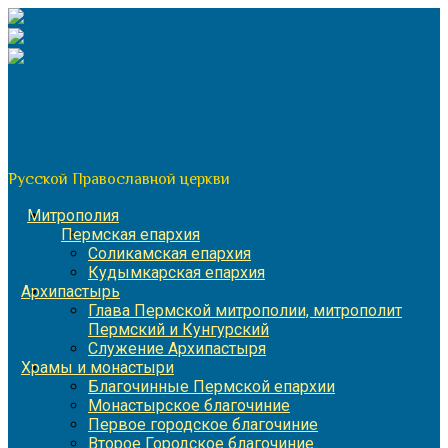
Перейти
к
содержимому
По благословению митрополита Пермского и Кунгурского
Игнатия
Пермская митрополия
Русской Православной церкви
Митрополия
Пермская епархия
Соликамская епархия
Кудымкарская епархия
Архипастырь
Глава Пермской митрополии, митрополит
Пермский и Кунгурский
Служение Архипастыря
Храмы и монастыри
Благочинные Пермской епархии
Монастырское благочиние
Первое городское благочиние
Второе Городское благочиние