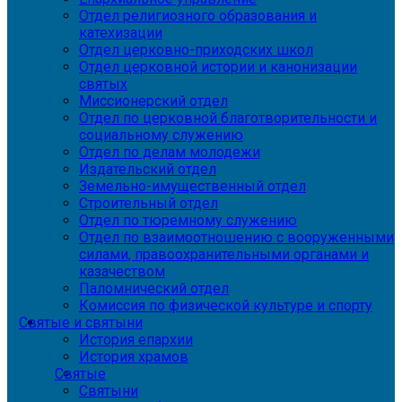
Отдел религиозного образования и
катехизации
Отдел церковно-приходских школ
Отдел церковной истории и канонизации
святых
Миссионерский отдел
Отдел по церковной благотворительности и
социальному служению
Отдел по делам молодежи
Издательский отдел
Земельно-имущественный отдел
Строительный отдел
Отдел по тюремному служению
Отдел по взаимоотношению с вооруженными
силами, правоохранительными органами и
казачеством
Паломнический отдел
Комиссия по физической культуре и спорту
Святые и святыни
История епархии
История храмов
Святые
Святыни