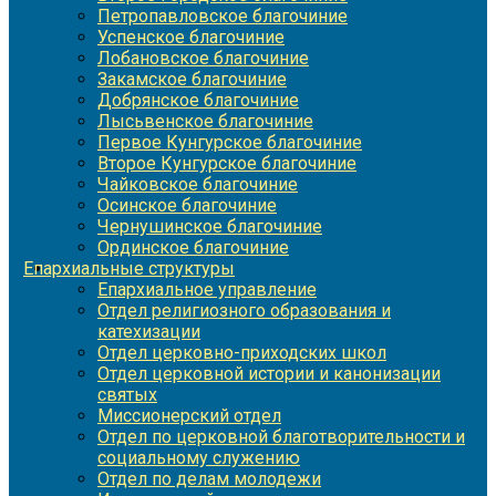
Петропавловское благочиние
Успенское благочиние
Лобановское благочиние
Закамское благочиние
Добрянское благочиние
Лысьвенское благочиние
Первое Кунгурское благочиние
Второе Кунгурское благочиние
Чайковское благочиние
Осинское благочиние
Чернушинское благочиние
Ординское благочиние
Епархиальные структуры
Епархиальное управление
Отдел религиозного образования и
катехизации
Отдел церковно-приходских школ
Отдел церковной истории и канонизации
святых
Миссионерский отдел
Отдел по церковной благотворительности и
социальному служению
Отдел по делам молодежи