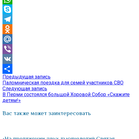
WhatsApp
Skype
Telegram
Odnoklassniki
Mail.Ru
Viber
VK
Предыдущая
Предыдущая запись
Навигация
Отправить
запись:
Паломническая поездка для семей участников СВО
по
Следующая
Следующая запись
запись:
В Перми состоялся большой Хоровой Собор «Скажите
записям
детям!»
Вас также может заинтересовать
«На протяжении двух тысячелетий Святая