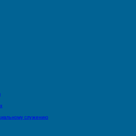
и
х
оциальному служению