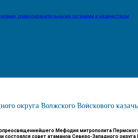
илами, правоохранительными органами и казачеством
ного округа Волжского Войскового казач
преосвященнейшего Мефодия митрополита Пермского и 
и состоялся совет атаманов Северо-Западного округа