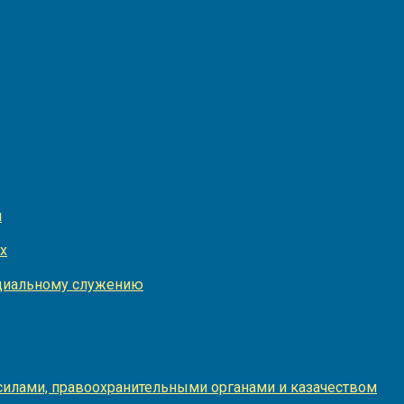
и
х
оциальному служению
илами, правоохранительными органами и казачеством