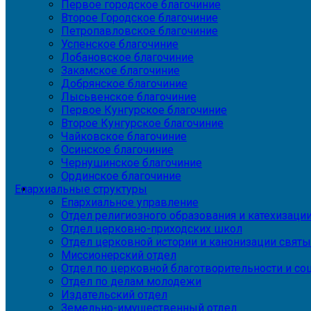
Первое городское благочиние
Второе Городское благочиние
Петропавловское благочиние
Успенское благочиние
Лобановское благочиние
Закамское благочиние
Добрянское благочиние
Лысьвенское благочиние
Первое Кунгурское благочиние
Второе Кунгурское благочиние
Чайковское благочиние
Осинское благочиние
Чернушинское благочиние
Ординское благочиние
Епархиальные структуры
Епархиальное управление
Отдел религиозного образования и катехизаци
Отдел церковно-приходских школ
Отдел церковной истории и канонизации святы
Миссионерский отдел
Отдел по церковной благотворительности и с
Отдел по делам молодежи
Издательский отдел
Земельно-имущественный отдел