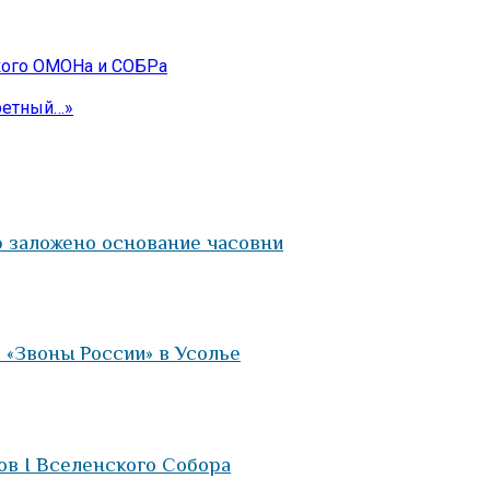
ского ОМОНа и СОБРа
ретный…»
 заложено основание часовни
 «Звоны России» в Усолье
ов I Вселенского Собора