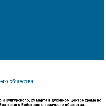
ьего общества
Кунгурского, 29 марта в духовном центре храма во
 Волжского Войскового казачьего общества.