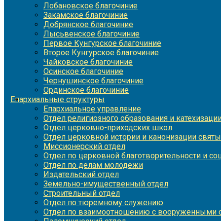
Лобановское благочиние
Закамское благочиние
Добрянское благочиние
Лысьвенское благочиние
Первое Кунгурское благочиние
Второе Кунгурское благочиние
Чайковское благочиние
Осинское благочиние
Чернушинское благочиние
Ординское благочиние
Епархиальные структуры
Епархиальное управление
Отдел религиозного образования и катехизаци
Отдел церковно-приходских школ
Отдел церковной истории и канонизации святы
Миссионерский отдел
Отдел по церковной благотворительности и с
Отдел по делам молодежи
Издательский отдел
Земельно-имущественный отдел
Строительный отдел
Отдел по тюремному служению
Отдел по взаимоотношению с вооруженными с