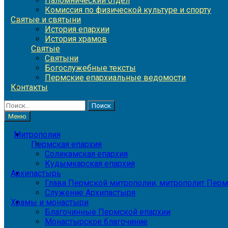
Паломнический отдел
Комиссия по физической культуре и спорту
Святые и святыни
История епархии
История храмов
Святые
Святыни
Богослужебные тексты
Пермские епархиальные ведомости
Контакты
Найти:
Меню
Митрополия
Пермская епархия
Соликамская епархия
Кудымкарская епархия
Архипастырь
Глава Пермской митрополии, митрополит Перм
Служение Архипастыря
Храмы и монастыри
Благочинные Пермской епархии
Монастырское благочиние