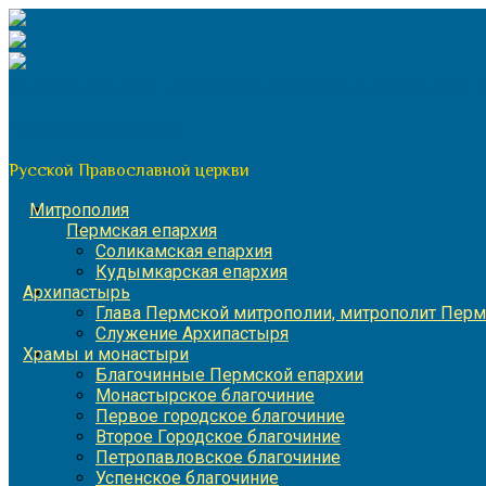
Перейти
к
содержимому
По благословению митрополита Пермского и Кунгурского 
Пермская митрополия
Русской Православной церкви
Митрополия
Пермская епархия
Соликамская епархия
Кудымкарская епархия
Архипастырь
Глава Пермской митрополии, митрополит Перм
Служение Архипастыря
Храмы и монастыри
Благочинные Пермской епархии
Монастырское благочиние
Первое городское благочиние
Второе Городское благочиние
Петропавловское благочиние
Успенское благочиние