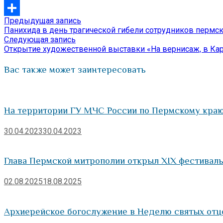
VK
Предыдущая
Предыдущая запись
Навигация
Отправить
запись:
Панихида в день трагической гибели сотрудников перм
по
Следующая
Следующая запись
запись:
Открытие художественной выставки «На вернисаж, в Ка
записям
Вас также может заинтересовать
На территории ГУ МЧС России по Пермскому краю
30.04.2023
30.04.2023
Глава Пермской митрополии открыл XIX фестиваль
02.08.2025
18.08.2025
Архиерейское богослужение в Неделю святых отц