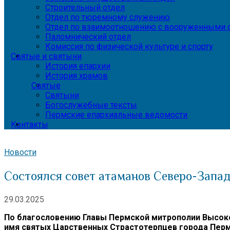
Строительный отдел
Отдел по тюремному служению
Отдел по взаимоотношению с вооруженными с
Паломнический отдел
Комиссия по физической культуре и спорту
Святые и святыни
История епархии
История храмов
Святые
Святыни
Богослужебные тексты
Пермские епархиальные ведомости
Контакты
Новости
Состоялся совет атаманов Северо-Запад
29.03.2025
По благословению Главы Пермской митрополии Высоко
имя святых Царственных Страстотерпцев города Перм