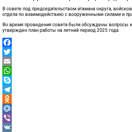
В совете под председательством атамана округа, войско
отдела по взаимодействию с вооруженными силами и пр
Во время проведения совета были обсуждены вопросы ко
утвержден план работы на летний период 2025 года.
Facebook
Twitter
Email
WhatsApp
Skype
Telegram
Odnoklassniki
Mail.Ru
Viber