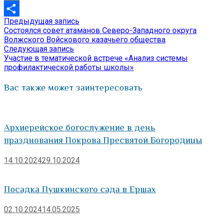
VK
Предыдущая
Предыдущая запись
Навигация
Отправить
запись:
Состоялся совет атаманов Северо-Западного округа
по
Волжского Войскового казачьего общества
Следующая
Следующая запись
записям
запись:
Участие в тематической встрече «Анализ системы
профилактической работы школы»
Вас также может заинтересовать
Архиерейское богослужение в день
празднования Покрова Пресвятой Богородицы
14.10.2024
29.10.2024
Посадка Пушкинского сада в Ершах
02.10.2024
14.05.2025