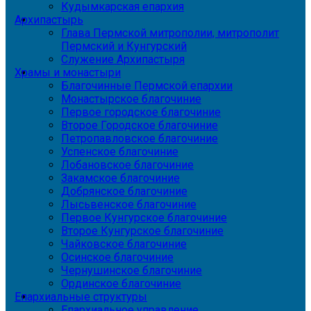
Кудымкарская епархия
Архипастырь
Глава Пермской митрополии, митрополит
Пермский и Кунгурский
Служение Архипастыря
Храмы и монастыри
Благочинные Пермской епархии
Монастырское благочиние
Первое городское благочиние
Второе Городское благочиние
Петропавловское благочиние
Успенское благочиние
Лобановское благочиние
Закамское благочиние
Добрянское благочиние
Лысьвенское благочиние
Первое Кунгурское благочиние
Второе Кунгурское благочиние
Чайковское благочиние
Осинское благочиние
Чернушинское благочиние
Ординское благочиние
Епархиальные структуры
Епархиальное управление