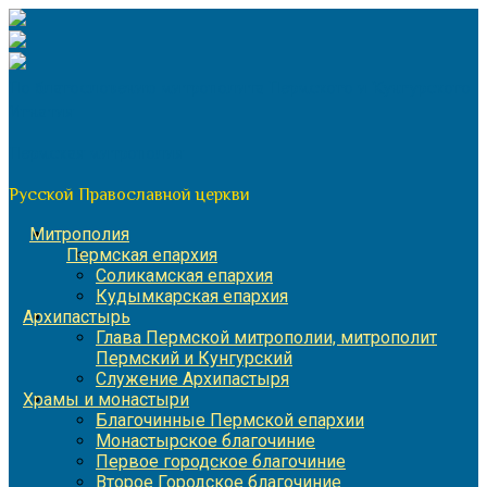
Перейти
к
содержимому
По благословению митрополита Пермского и Кунгурского
Игнатия
Пермская митрополия
Русской Православной церкви
Митрополия
Пермская епархия
Соликамская епархия
Кудымкарская епархия
Архипастырь
Глава Пермской митрополии, митрополит
Пермский и Кунгурский
Служение Архипастыря
Храмы и монастыри
Благочинные Пермской епархии
Монастырское благочиние
Первое городское благочиние
Второе Городское благочиние