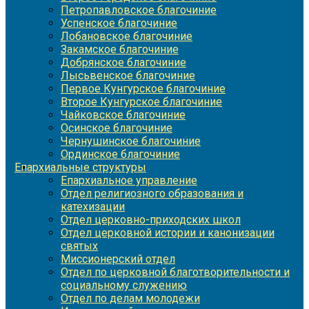
Петропавловское благочиние
Успенское благочиние
Лобановское благочиние
Закамское благочиние
Добрянское благочиние
Лысьвенское благочиние
Первое Кунгурское благочиние
Второе Кунгурское благочиние
Чайковское благочиние
Осинское благочиние
Чернушинское благочиние
Ординское благочиние
Епархиальные структуры
Епархиальное управление
Отдел религиозного образования и
катехизации
Отдел церковно-приходских школ
Отдел церковной истории и канонизации
святых
Миссионерский отдел
Отдел по церковной благотворительности и
социальному служению
Отдел по делам молодежи