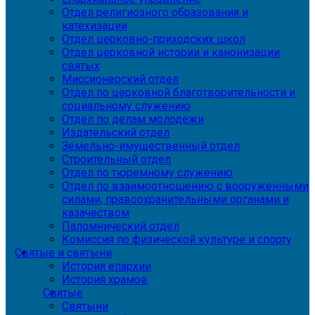
Отдел религиозного образования и
катехизации
Отдел церковно-приходских школ
Отдел церковной истории и канонизации
святых
Миссионерский отдел
Отдел по церковной благотворительности и
социальному служению
Отдел по делам молодежи
Издательский отдел
Земельно-имущественный отдел
Строительный отдел
Отдел по тюремному служению
Отдел по взаимоотношению с вооруженными
силами, правоохранительными органами и
казачеством
Паломнический отдел
Комиссия по физической культуре и спорту
Святые и святыни
История епархии
История храмов
Святые
Святыни