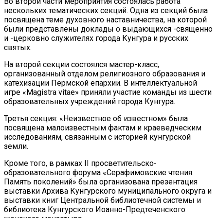
Во второй части мероприятия состоялась работа
нескольких тематических секций. Одна из секций была
посвящена теме духовного наставничества, на которой
были представлены доклады о выдающихся -священно
и -церковно служителях города Кунгура и русских
святых.
На второй секции состоялся мастер-класс,
организованный отделом религиозного образования и
катехизации Пермской епархии. В интеллектуальной
игре «Magistra vitae» приняли участие команды из шести
образовательных учреждений города Кунгура.
Третья секция: «Неизвестное об известном» была
посвящена малоизвестным фактам и краеведческим
исследованиям, связанным с историей кунгурской
земли.
Кроме того, в рамках II просветительско-
образовательного форума «Серафимовские чтения.
Память поколений» была организована презентация
выставки Архива Кунгурского муниципального округа и
выставки книг Центральной библиотечной системы и
библиотека Кунгурского Иоанно-Предтеченского