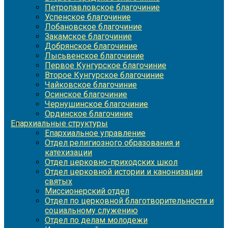
Петропавловское благочиние
Успенское благочиние
Лобановское благочиние
Закамское благочиние
Добрянское благочиние
Лысьвенское благочиние
Первое Кунгурское благочиние
Второе Кунгурское благочиние
Чайковское благочиние
Осинское благочиние
Чернушинское благочиние
Ординское благочиние
Епархиальные структуры
Епархиальное управление
Отдел религиозного образования и
катехизации
Отдел церковно-приходских школ
Отдел церковной истории и канонизации
святых
Миссионерский отдел
Отдел по церковной благотворительности и
социальному служению
Отдел по делам молодежи