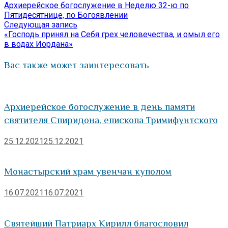
запись:
Архиерейское богослужение в Неделю 32-ю по
по
Пятидесятнице, по Богоявлении
Следующая
Следующая запись
записям
запись:
«Господь принял на Себя грех человечества, и омыл его
в водах Иордана»
Вас также может заинтересовать
Архиерейское богослужение в день памяти
святителя Спиридона, епископа Тримифунтского
25.12.2021
25.12.2021
Монастырский храм увенчан куполом
16.07.2021
16.07.2021
Святейший Патриарх Кирилл благословил