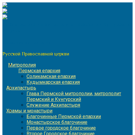
Перейти
к
содержимому
По благословению митрополита Пермского и Кунгурского
Игнатия
Пермская митрополия
Русской Православной церкви
Митрополия
Пермская епархия
Соликамская епархия
Кудымкарская епархия
Архипастырь
Глава Пермской митрополии, митрополит
Пермский и Кунгурский
Служение Архипастыря
Храмы и монастыри
Благочинные Пермской епархии
Монастырское благочиние
Первое городское благочиние
Второе Городское благочиние