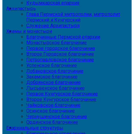
Кудымкарская епархия
Архипастырь
Глава Пермской митрополии, митрополит
Пермский и Кунгурский
Служение Архипастыря
Храмы и монастыри
Благочинные Пермской епархии
Монастырское благочиние
Первое городское благочиние
Второе Городское благочиние
Петропавловское благочиние
Успенское благочиние
Лобановское благочиние
Закамское благочиние
Добрянское благочиние
Лысьвенское благочиние
Первое Кунгурское благочиние
Второе Кунгурское благочиние
Чайковское благочиние
Осинское благочиние
Чернушинское благочиние
Ординское благочиние
Епархиальные структуры
Епархиальное управление