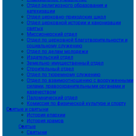
Отдел религиозного образования и
катехизации
Отдел церковно-приходских школ
Отдел церковной истории и канонизации
святых
Миссионерский отдел
Отдел по церковной благотворительности и
социальному служению
Отдел по делам молодежи
Издательский отдел
Земельно-имущественный отдел
Строительный отдел
Отдел по тюремному служению
Отдел по взаимоотношению с вооруженными
силами, правоохранительными органами и
казачеством
Паломнический отдел
Комиссия по физической культуре и спорту
Святые и святыни
История епархии
История храмов
Святые
Святыни