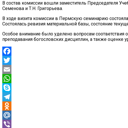
В состав комиссии вошли заместитель Председателя Учеб
Семенова и Т.Н. Григорьева.
В ходе визита комиссии в Пермскую семинарию состоялас
Состоялась ревизия материальной базы, состояние теку
Особое внимание было уделено вопросам соответствия 
преподавания богословских дисциплин, а также оценке 
Facebook
Twitter
Email
WhatsApp
Skype
Telegram
Odnoklassniki
Mail.Ru