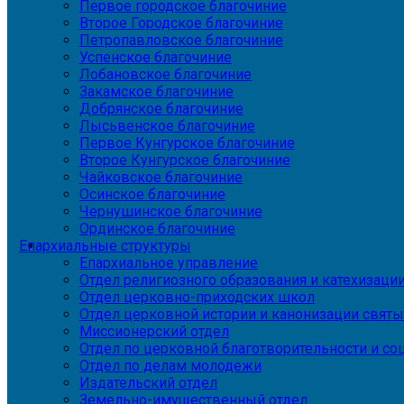
Первое городское благочиние
Второе Городское благочиние
Петропавловское благочиние
Успенское благочиние
Лобановское благочиние
Закамское благочиние
Добрянское благочиние
Лысьвенское благочиние
Первое Кунгурское благочиние
Второе Кунгурское благочиние
Чайковское благочиние
Осинское благочиние
Чернушинское благочиние
Ординское благочиние
Епархиальные структуры
Епархиальное управление
Отдел религиозного образования и катехизаци
Отдел церковно-приходских школ
Отдел церковной истории и канонизации святы
Миссионерский отдел
Отдел по церковной благотворительности и с
Отдел по делам молодежи
Издательский отдел
Земельно-имущественный отдел