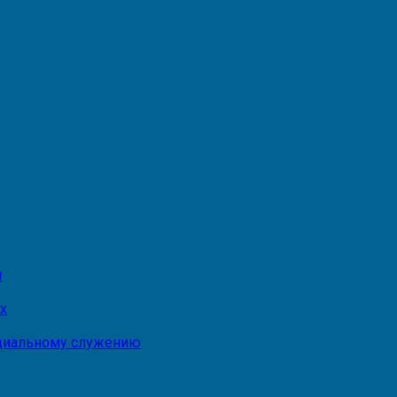
и
х
оциальному служению