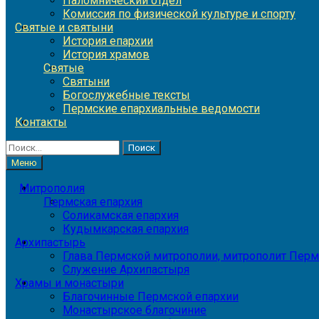
Паломнический отдел
Комиссия по физической культуре и спорту
Святые и святыни
История епархии
История храмов
Святые
Святыни
Богослужебные тексты
Пермские епархиальные ведомости
Контакты
Найти:
Меню
Митрополия
Пермская епархия
Соликамская епархия
Кудымкарская епархия
Архипастырь
Глава Пермской митрополии, митрополит Перм
Служение Архипастыря
Храмы и монастыри
Благочинные Пермской епархии
Монастырское благочиние