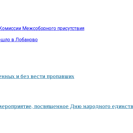
 Комиссии Межсоборного присутствия
ошло в Лобаново
енных и без вести пропавших
мероприятие, посвященное Дню народного единст