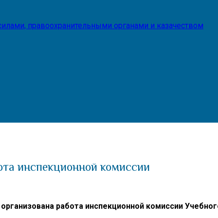
илами, правоохранительными органами и казачеством
ота инспекционной комиссии
а организована работа инспекционной комиссии Учебно