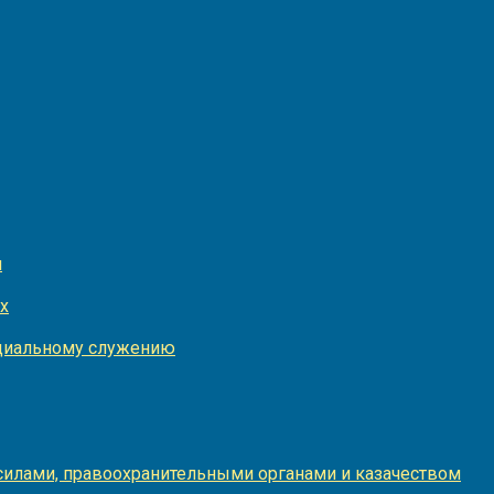
и
х
оциальному служению
илами, правоохранительными органами и казачеством