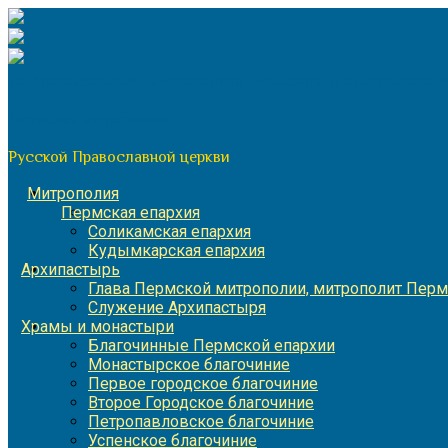
Перейти
к
содержимому
По благословению митрополита Пермского и Кунгурского 
Пермская митрополия
Русской Православной церкви
Митрополия
Пермская епархия
Соликамская епархия
Кудымкарская епархия
Архипастырь
Глава Пермской митрополии, митрополит Перм
Служение Архипастыря
Храмы и монастыри
Благочинные Пермской епархии
Монастырское благочиние
Первое городское благочиние
Второе Городское благочиние
Петропавловское благочиние
Успенское благочиние