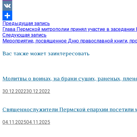
Viber
VK
Предыдущая
Предыдущая запись
Навигация
Отправить
запись:
Глава Пермской митрополии принял участие в заседании
по
Следующая
Следующая запись
запись:
Мероприятие, посвященное Дню православной книги, пр
записям
Вас также может заинтересовать
Молитвы о воинах, на брани сущих, раненых, плен
30.12.2022
30.12.2022
Священнослужители Пермской епархии посетили 
04.11.2025
04.11.2025