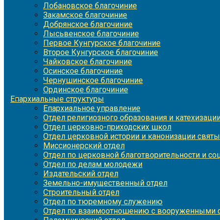
Лобановское благочиние
Закамское благочиние
Добрянское благочиние
Лысьвенское благочиние
Первое Кунгурское благочиние
Второе Кунгурское благочиние
Чайковское благочиние
Осинское благочиние
Чернушинское благочиние
Ординское благочиние
Епархиальные структуры
Епархиальное управление
Отдел религиозного образования и катехизаци
Отдел церковно-приходских школ
Отдел церковной истории и канонизации святы
Миссионерский отдел
Отдел по церковной благотворительности и с
Отдел по делам молодежи
Издательский отдел
Земельно-имущественный отдел
Строительный отдел
Отдел по тюремному служению
Отдел по взаимоотношению с вооруженными с