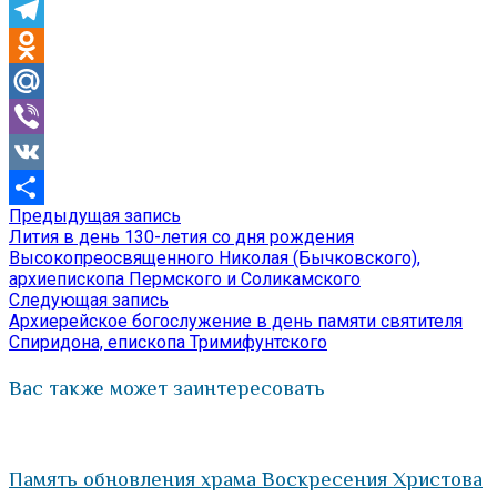
Skype
Telegram
Odnoklassniki
Mail.Ru
Viber
VK
Предыдущая
Предыдущая запись
Навигация
Отправить
запись:
Лития в день 130-летия со дня рождения
по
Высокопреосвященного Николая (Бычковского),
архиепископа Пермского и Соликамского
записям
Следующая
Следующая запись
запись:
Архиерейское богослужение в день памяти святителя
Спиридона, епископа Тримифунтского
Вас также может заинтересовать
Память обновления храма Воскресения Христова