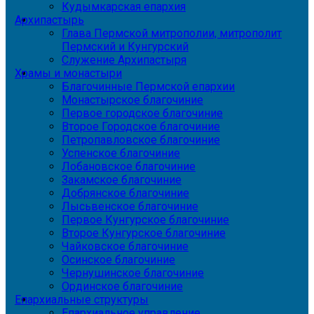
Кудымкарская епархия
Архипастырь
Глава Пермской митрополии, митрополит
Пермский и Кунгурский
Служение Архипастыря
Храмы и монастыри
Благочинные Пермской епархии
Монастырское благочиние
Первое городское благочиние
Второе Городское благочиние
Петропавловское благочиние
Успенское благочиние
Лобановское благочиние
Закамское благочиние
Добрянское благочиние
Лысьвенское благочиние
Первое Кунгурское благочиние
Второе Кунгурское благочиние
Чайковское благочиние
Осинское благочиние
Чернушинское благочиние
Ординское благочиние
Епархиальные структуры
Епархиальное управление