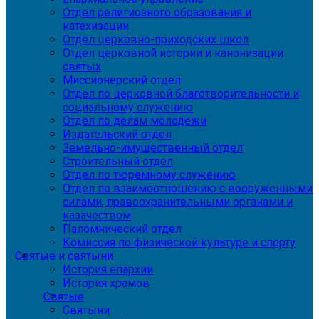
Отдел религиозного образования и
катехизации
Отдел церковно-приходских школ
Отдел церковной истории и канонизации
святых
Миссионерский отдел
Отдел по церковной благотворительности и
социальному служению
Отдел по делам молодежи
Издательский отдел
Земельно-имущественный отдел
Строительный отдел
Отдел по тюремному служению
Отдел по взаимоотношению с вооруженными
силами, правоохранительными органами и
казачеством
Паломнический отдел
Комиссия по физической культуре и спорту
Святые и святыни
История епархии
История храмов
Святые
Святыни