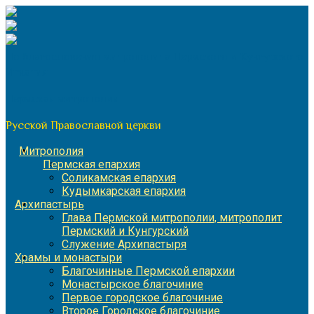
Перейти
к
содержимому
По благословению митрополита Пермского и Кунгурского
Игнатия
Пермская митрополия
Русской Православной церкви
Митрополия
Пермская епархия
Соликамская епархия
Кудымкарская епархия
Архипастырь
Глава Пермской митрополии, митрополит
Пермский и Кунгурский
Служение Архипастыря
Храмы и монастыри
Благочинные Пермской епархии
Монастырское благочиние
Первое городское благочиние
Второе Городское благочиние