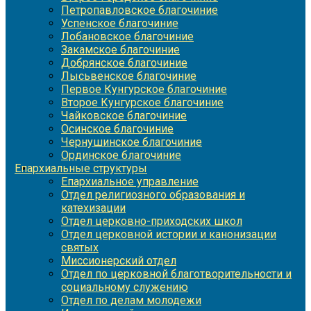
Петропавловское благочиние
Успенское благочиние
Лобановское благочиние
Закамское благочиние
Добрянское благочиние
Лысьвенское благочиние
Первое Кунгурское благочиние
Второе Кунгурское благочиние
Чайковское благочиние
Осинское благочиние
Чернушинское благочиние
Ординское благочиние
Епархиальные структуры
Епархиальное управление
Отдел религиозного образования и
катехизации
Отдел церковно-приходских школ
Отдел церковной истории и канонизации
святых
Миссионерский отдел
Отдел по церковной благотворительности и
социальному служению
Отдел по делам молодежи