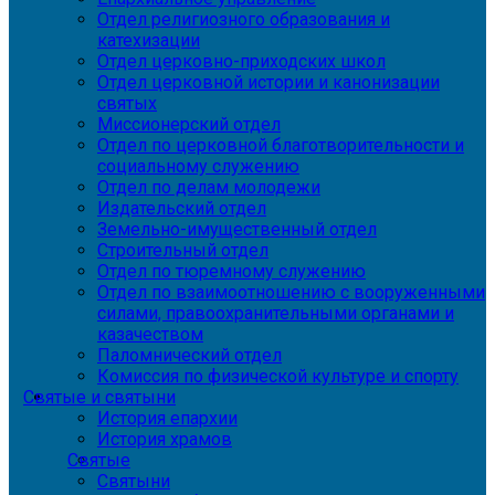
Отдел религиозного образования и
катехизации
Отдел церковно-приходских школ
Отдел церковной истории и канонизации
святых
Миссионерский отдел
Отдел по церковной благотворительности и
социальному служению
Отдел по делам молодежи
Издательский отдел
Земельно-имущественный отдел
Строительный отдел
Отдел по тюремному служению
Отдел по взаимоотношению с вооруженными
силами, правоохранительными органами и
казачеством
Паломнический отдел
Комиссия по физической культуре и спорту
Святые и святыни
История епархии
История храмов
Святые
Святыни