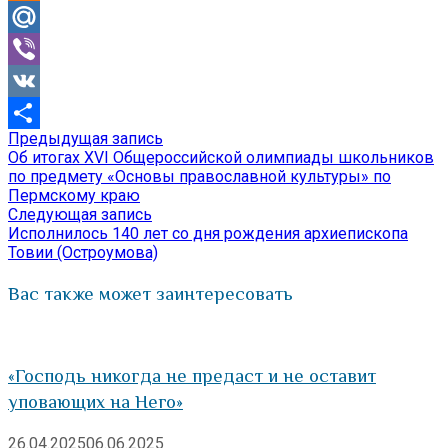
Odnoklassniki
Mail.Ru
Viber
VK
Предыдущая
Предыдущая запись
Навигация
Отправить
запись:
Об итогах XVI Общероссийской олимпиады школьников
по
по предмету «Основы православной культуры» по
Пермскому краю
записям
Следующая
Следующая запись
запись:
Исполнилось 140 лет со дня рождения архиепископа
Товии (Остроумова)
Вас также может заинтересовать
«Господь никогда не предаст и не оставит
уповающих на Него»
26.04.2025
06.06.2025