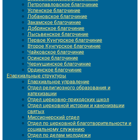
Петропавловское благочиние
Успенское благочиние
Лобановское благочиние
Закамское благочиние
Добрянское благочиние
Лысьвенское благочиние
Первое Кунгурское благочиние
Второе Кунгурское благочиние
Чайковское благочиние
Осинское благочиние
Чернушинское благочиние
Ординское благочиние
Епархиальные структуры
Епархиальное управление
Отдел религиозного образования и
катехизации
Отдел церковно-приходских школ
Отдел церковной истории и канонизации
святых
Миссионерский отдел
Отдел по церковной благотворительности и
социальному служению
Отдел по делам молодежи