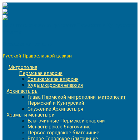
Перейти
к
содержимому
По благословению митрополита Пермского и Кунгурского
Игнатия
Пермская митрополия
Русской Православной церкви
Митрополия
Пермская епархия
Соликамская епархия
Кудымкарская епархия
Архипастырь
Глава Пермской митрополии, митрополит
Пермский и Кунгурский
Служение Архипастыря
Храмы и монастыри
Благочинные Пермской епархии
Монастырское благочиние
Первое городское благочиние
Второе Городское благочиние