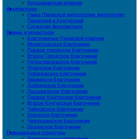
Кудымкарская епархия
Архипастырь
Глава Пермской митрополии, митрополит
Пермский и Кунгурский
Служение Архипастыря
Храмы и монастыри
Благочинные Пермской епархии
Монастырское благочиние
Первое городское благочиние
Второе Городское благочиние
Петропавловское благочиние
Успенское благочиние
Лобановское благочиние
Закамское благочиние
Добрянское благочиние
Лысьвенское благочиние
Первое Кунгурское благочиние
Второе Кунгурское благочиние
Чайковское благочиние
Осинское благочиние
Чернушинское благочиние
Ординское благочиние
Епархиальные структуры
Епархиальное управление