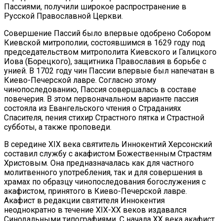
Пассиями, получили широкое распространение в
Русской Православной Церкви.
Совершение Пассий было впервые одобрено Собором
Киевской митрополии, состоявшимся в 1629 году под
председательством митрополита Киевского и Галицкого
Иова (Борецкого), защитника Православия в борьбе с
унией. В 1702 году чин Пассии впервые был напечатан в
Киево-Печерской лавре. Согласно этому
чинопоследованию, Пассия совершалась в составе
повечерия. В этом первоначальном варианте пассия
состояла из Евангельского чтения о Страданиях
Спасителя, пения стихир Страстного пятка и Страстной
субботы, а также проповеди.
В середине XIX века святитель Иннокентий Херсонский
составил службу с акафистом Божественным Страстям
Христовым. Она предназначалась как для частного
молитвенного употребления, так и для совершения в
храмах по образцу чинопоследования богослужения с
акафистом, принятого в Киево-Печерской лавре.
Акафист в редакции святителя Иннокентия
неоднократно в течение XIX-XX веков издавался
Синодальными типографиями. С начала XX века акафист