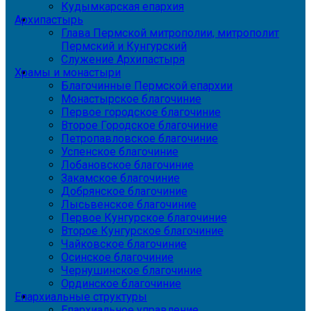
Кудымкарская епархия
Архипастырь
Глава Пермской митрополии, митрополит
Пермский и Кунгурский
Служение Архипастыря
Храмы и монастыри
Благочинные Пермской епархии
Монастырское благочиние
Первое городское благочиние
Второе Городское благочиние
Петропавловское благочиние
Успенское благочиние
Лобановское благочиние
Закамское благочиние
Добрянское благочиние
Лысьвенское благочиние
Первое Кунгурское благочиние
Второе Кунгурское благочиние
Чайковское благочиние
Осинское благочиние
Чернушинское благочиние
Ординское благочиние
Епархиальные структуры
Епархиальное управление