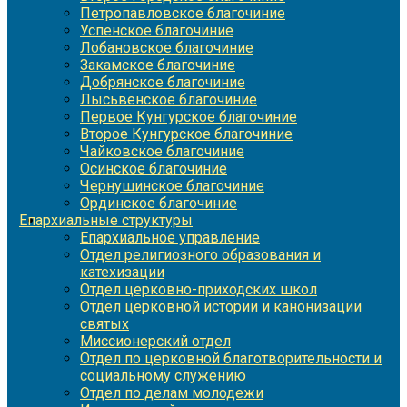
Петропавловское благочиние
Успенское благочиние
Лобановское благочиние
Закамское благочиние
Добрянское благочиние
Лысьвенское благочиние
Первое Кунгурское благочиние
Второе Кунгурское благочиние
Чайковское благочиние
Осинское благочиние
Чернушинское благочиние
Ординское благочиние
Епархиальные структуры
Епархиальное управление
Отдел религиозного образования и
катехизации
Отдел церковно-приходских школ
Отдел церковной истории и канонизации
святых
Миссионерский отдел
Отдел по церковной благотворительности и
социальному служению
Отдел по делам молодежи