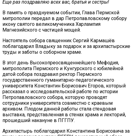
Еще раз
поздравляю всех вас, братья и сестры!
В память о празднуемом событии, Глава Пермской
митрополии передал в дар Петропавловскому собору
икону святого великомученика Харлампия
Магнезийского с частицей мощей.
Настоятель собора священник Сергий Кармашëв
поблагодарил Владыку за подарок и за архипастырские
труды и заботы о соборном храме.
В этот день Высокопреосвященнейшего Мефодия,
митрополита Пермского и Кунгурского с юбилейной
датой собора поздравил ректор Пермского
государственного гуманитарно-педагогического
университета Константин Борисович Егоров, который
рассказал о исследовательской работе по истории
Петропавловского собора, которую проводят
сотрудники университета совместно с краевым
архивом. Плодом данной работы стала стендовая
выставка, представленная в стенах храма и лекторий,
прошедший накануне в ПГГПУ.
Архипастырь поблагодарил Константина Борисовича за