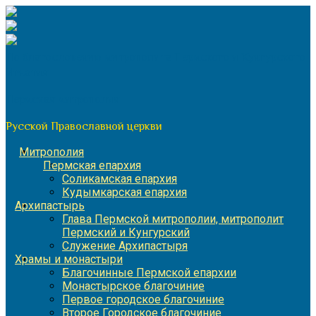
Перейти
к
содержимому
По благословению митрополита Пермского и Кунгурского
Игнатия
Пермская митрополия
Русской Православной церкви
Митрополия
Пермская епархия
Соликамская епархия
Кудымкарская епархия
Архипастырь
Глава Пермской митрополии, митрополит
Пермский и Кунгурский
Служение Архипастыря
Храмы и монастыри
Благочинные Пермской епархии
Монастырское благочиние
Первое городское благочиние
Второе Городское благочиние