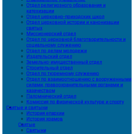
Отдел религиозного образования и
катехизации
Отдел церковно-приходских школ
Отдел церковной истории и канонизации
святых
Миссионерский отдел
Отдел по церковной благотворительности и
социальному служению
Отдел по делам молодежи
Издательский отдел
Земельно-имущественный отдел
Строительный отдел
Отдел по тюремному служению
Отдел по взаимоотношению с вооруженными
силами, правоохранительными органами и
казачеством
Паломнический отдел
Комиссия по физической культуре и спорту
Святые и святыни
История епархии
История храмов
Святые
Святыни