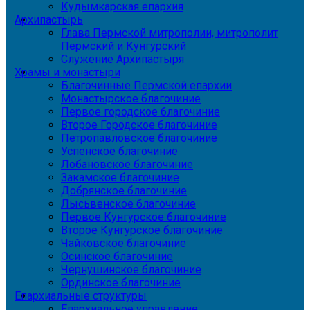
Кудымкарская епархия
Архипастырь
Глава Пермской митрополии, митрополит
Пермский и Кунгурский
Служение Архипастыря
Храмы и монастыри
Благочинные Пермской епархии
Монастырское благочиние
Первое городское благочиние
Второе Городское благочиние
Петропавловское благочиние
Успенское благочиние
Лобановское благочиние
Закамское благочиние
Добрянское благочиние
Лысьвенское благочиние
Первое Кунгурское благочиние
Второе Кунгурское благочиние
Чайковское благочиние
Осинское благочиние
Чернушинское благочиние
Ординское благочиние
Епархиальные структуры
Епархиальное управление