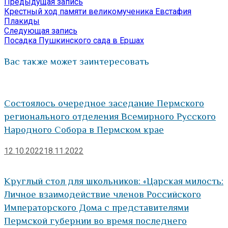
Предыдущая
Предыдущая запись
Навигация
Отправить
запись:
Крестный ход памяти великомученика Евстафия
по
Плакиды
Следующая
Следующая запись
записям
запись:
Посадка Пушкинского сада в Ершах
Вас также может заинтересовать
Состоялось очередное заседание Пермского
регионального отделения Всемирного Русского
Народного Собора в Пермском крае
12.10.2022
18.11.2022
Круглый стол для школьников: «Царская милость:
Личное взаимодействие членов Российского
Императорского Дома с представителями
Пермской губернии во время последнего