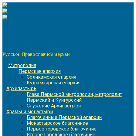
Перейти
к
содержимому
По благословению митрополита Пермского и Кунгурского
Игнатия
Пермская митрополия
Русской Православной церкви
Митрополия
Пермская епархия
Соликамская епархия
Кудымкарская епархия
Архипастырь
Глава Пермской митрополии, митрополит
Пермский и Кунгурский
Служение Архипастыря
Храмы и монастыри
Благочинные Пермской епархии
Монастырское благочиние
Первое городское благочиние
Второе Городское благочиние