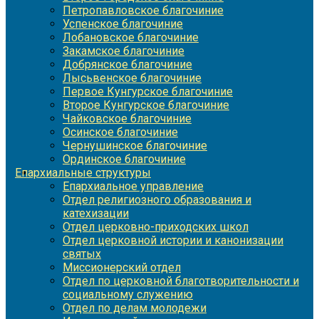
Петропавловское благочиние
Успенское благочиние
Лобановское благочиние
Закамское благочиние
Добрянское благочиние
Лысьвенское благочиние
Первое Кунгурское благочиние
Второе Кунгурское благочиние
Чайковское благочиние
Осинское благочиние
Чернушинское благочиние
Ординское благочиние
Епархиальные структуры
Епархиальное управление
Отдел религиозного образования и
катехизации
Отдел церковно-приходских школ
Отдел церковной истории и канонизации
святых
Миссионерский отдел
Отдел по церковной благотворительности и
социальному служению
Отдел по делам молодежи