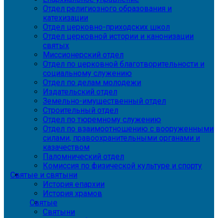
Отдел религиозного образования и
катехизации
Отдел церковно-приходских школ
Отдел церковной истории и канонизации
святых
Миссионерский отдел
Отдел по церковной благотворительности и
социальному служению
Отдел по делам молодежи
Издательский отдел
Земельно-имущественный отдел
Строительный отдел
Отдел по тюремному служению
Отдел по взаимоотношению с вооруженными
силами, правоохранительными органами и
казачеством
Паломнический отдел
Комиссия по физической культуре и спорту
Святые и святыни
История епархии
История храмов
Святые
Святыни