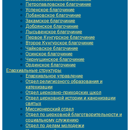
Петропавловское благочиние
Успенское благочиние
Лобановское благочиние
Закамское благочиние
Добрянское благочиние
Лысьвенское благочиние
Первое Кунгурское благочиние
Второе Кунгурское благочиние
Чайковское благочиние
Осинское благочиние
Чернушинское благочиние
Ординское благочиние
Епархиальные структуры
Епархиальное управление
Отдел религиозного образования и
катехизации
Отдел церковно-приходских школ
Отдел церковной истории и канонизации
святых
Миссионерский отдел
Отдел по церковной благотворительности и
социальному служению
Отдел по делам молодежи