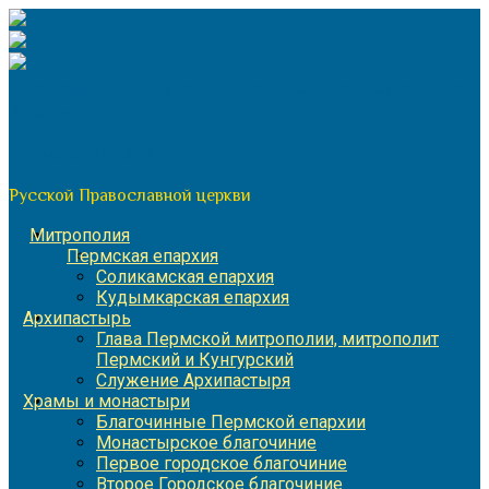
Перейти
к
содержимому
По благословению митрополита Пермского и Кунгурского
Игнатия
Пермская митрополия
Русской Православной церкви
Митрополия
Пермская епархия
Соликамская епархия
Кудымкарская епархия
Архипастырь
Глава Пермской митрополии, митрополит
Пермский и Кунгурский
Служение Архипастыря
Храмы и монастыри
Благочинные Пермской епархии
Монастырское благочиние
Первое городское благочиние
Второе Городское благочиние