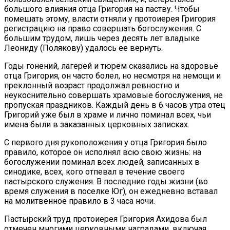
большого влияния отца Григория на паству. Чтобы
помешать этому, власти отняли у протоиерея Григория
регистрацию на право совершать богослужения. С
большим трудом, лишь через десять лет владыке
Леониду (Полякову) удалось ее вернуть.
Годы гонений, лагерей и тюрем сказались на здоровье
отца Григория, он часто болел, но несмотря на немощи и
преклонный возраст продолжал ревностно и
неукоснительно совершать храмовые богослужения, не
пропуская праздников. Каждый день в 6 часов утра отец
Григорий уже был в храме и лично поминал всех, чьи
имена были в заказанных церковных записках.
С первого дня рукоположения у отца Григория было
правило, которое он исполнял всю свою жизнь: на
богослужении поминал всех людей, записанных в
синодике, всех, кого отпевал в течение своего
пастырского служения. В последние годы жизни (во
время служения в поселке Юг), он ежедневно вставал
на молитвенное правило в 3 часа ночи.
Пастырский труд протоиерея Григория Ахидова был
отмечен многими церковными наградами, включая