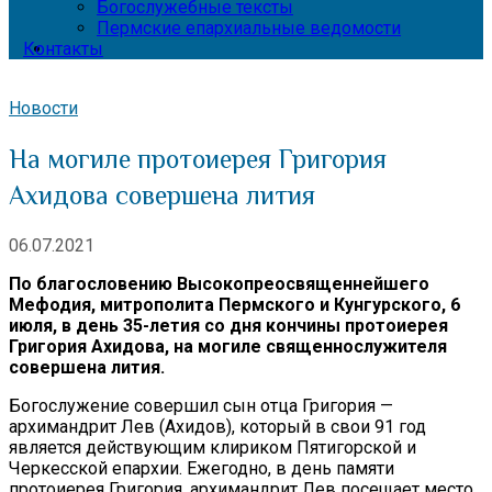
Богослужебные тексты
Пермские епархиальные ведомости
Контакты
Новости
На могиле протоиерея Григория
Ахидова совершена лития
06.07.2021
По благословению Высокопреосвященнейшего
Мефодия, митрополита Пермского и Кунгурского, 6
июля, в день 35-летия со дня кончины протоиерея
Григория Ахидова, на могиле священнослужителя
совершена лития.
Богослужение совершил сын отца Григория —
архимандрит Лев (Ахидов), который в свои 91 год
является действующим клириком Пятигорской и
Черкесской епархии. Ежегодно, в день памяти
протоиерея Григория, архимандрит Лев посещает место