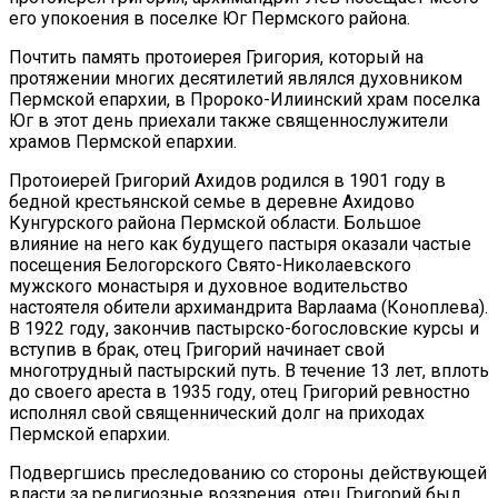
его упокоения в поселке Юг Пермского района.
Почтить память протоиерея Григория, который на
протяжении многих десятилетий являлся духовником
Пермской епархии, в Пророко-Илиинский храм поселка
Юг в этот день приехали также священнослужители
храмов Пермской епархии.
Протоиерей Григорий Ахидов родился в 1901 году в
бедной крестьянской семье в деревне Ахидово
Кунгурского района Пермской области. Большое
влияние на него как будущего пастыря оказали частые
посещения Белогорского Свято-Николаевского
мужского монастыря и духовное водительство
настоятеля обители архимандрита Варлаама (Коноплева).
В 1922 году, закончив пастырско-богословские курсы и
вступив в брак, отец Григорий начинает свой
многотрудный пастырский путь. В течение 13 лет, вплоть
до своего ареста в 1935 году, отец Григорий ревностно
исполнял свой священнический долг на приходах
Пермской епархии.
Подвергшись преследованию со стороны действующей
власти за религиозные воззрения, отец Григорий был