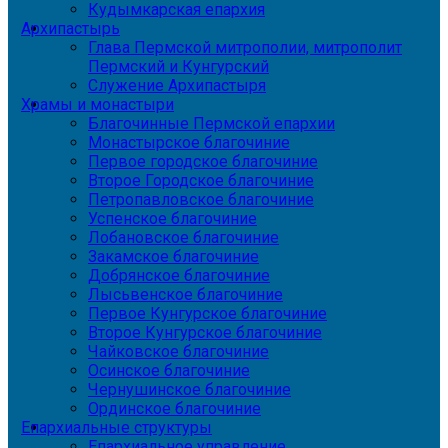
Кудымкарская епархия
Архипастырь
Глава Пермской митрополии, митрополит
Пермский и Кунгурский
Служение Архипастыря
Храмы и монастыри
Благочинные Пермской епархии
Монастырское благочиние
Первое городское благочиние
Второе Городское благочиние
Петропавловское благочиние
Успенское благочиние
Лобановское благочиние
Закамское благочиние
Добрянское благочиние
Лысьвенское благочиние
Первое Кунгурское благочиние
Второе Кунгурское благочиние
Чайковское благочиние
Осинское благочиние
Чернушинское благочиние
Ординское благочиние
Епархиальные структуры
Епархиальное управление