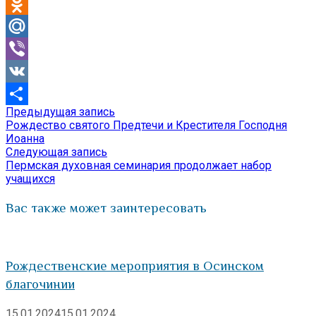
Telegram
Odnoklassniki
Mail.Ru
Viber
VK
Предыдущая
Предыдущая запись
Навигация
Отправить
запись:
Рождество святого Предтечи и Крестителя Господня
по
Иоанна
Следующая
Следующая запись
записям
запись:
Пермская духовная семинария продолжает набор
учащихся
Вас также может заинтересовать
Рождественские мероприятия в Осинском
благочинии
15.01.2024
15.01.2024