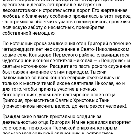
арестован и десять лет провел в лагерях на
лесозаготовках и строительстве дорог. Его жертвенная
любовь к ближнему особенно проявилась в этот период.
Он стремился облегчить участь сокамерников, проявляя
всяческую заботу о несчастных, пренебрегая
собственной немощью.
По истечении срока заключения отец Григорий в течение
четырнадцати лет нес служение в Свято-Николаевском
храме села Кольцово Пермского района, славившегося
чудотворной иконой святителя Николая — «Пещерная» и
святым источником. Расцвет его пастырского служения
был связан именное с этим периодом. Тысячи
паломников со всех концов епархии съезжались не
только к местночтимой иконе святителя Николая, но и
для того, чтобы принять участие в ночных
богослужениях, услышать пастырское слово отца
Григория, причаститься Святых Христовых Таин
(причастников насчитывалось до четырехсот человек).
Гражданские власти пристально следили за
деятельностью отца Григория. Им не нравился авторитет
со стороны прихожан Пермской епархии, которым
пользовался сельский священник, и, остерегаясь