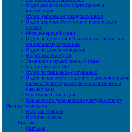
Отдел религиозного образования и
катехизации
Отдел церковно-приходских школ
Отдел церковной истории и канонизации
святых
Миссионерский отдел
Отдел по церковной благотворительности и
социальному служению
Отдел по делам молодежи
Издательский отдел
Земельно-имущественный отдел
Строительный отдел
Отдел по тюремному служению
Отдел по взаимоотношению с вооруженными
силами, правоохранительными органами и
казачеством
Паломнический отдел
Комиссия по физической культуре и спорту
Святые и святыни
История епархии
История храмов
Святые
Святыни