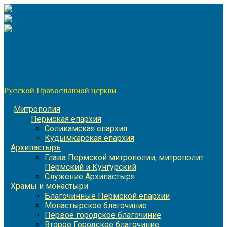
Перейти
к
содержимому
По благословению митрополита Пермского и Кунгурского
Игнатия
Пермская митрополия
Русской Православной церкви
Митрополия
Пермская епархия
Соликамская епархия
Кудымкарская епархия
Архипастырь
Глава Пермской митрополии, митрополит
Пермский и Кунгурский
Служение Архипастыря
Храмы и монастыри
Благочинные Пермской епархии
Монастырское благочиние
Первое городское благочиние
Второе Городское благочиние