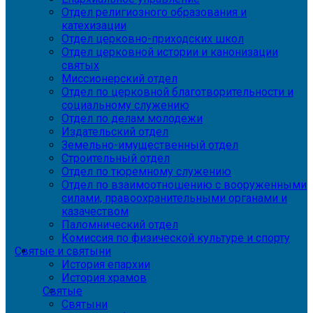
Отдел религиозного образования и
катехизации
Отдел церковно-приходских школ
Отдел церковной истории и канонизации
святых
Миссионерский отдел
Отдел по церковной благотворительности и
социальному служению
Отдел по делам молодежи
Издательский отдел
Земельно-имущественный отдел
Строительный отдел
Отдел по тюремному служению
Отдел по взаимоотношению с вооруженными
силами, правоохранительными органами и
казачеством
Паломнический отдел
Комиссия по физической культуре и спорту
Святые и святыни
История епархии
История храмов
Святые
Святыни