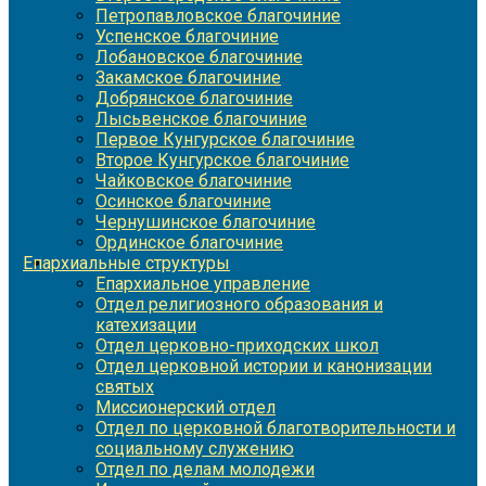
Петропавловское благочиние
Успенское благочиние
Лобановское благочиние
Закамское благочиние
Добрянское благочиние
Лысьвенское благочиние
Первое Кунгурское благочиние
Второе Кунгурское благочиние
Чайковское благочиние
Осинское благочиние
Чернушинское благочиние
Ординское благочиние
Епархиальные структуры
Епархиальное управление
Отдел религиозного образования и
катехизации
Отдел церковно-приходских школ
Отдел церковной истории и канонизации
святых
Миссионерский отдел
Отдел по церковной благотворительности и
социальному служению
Отдел по делам молодежи