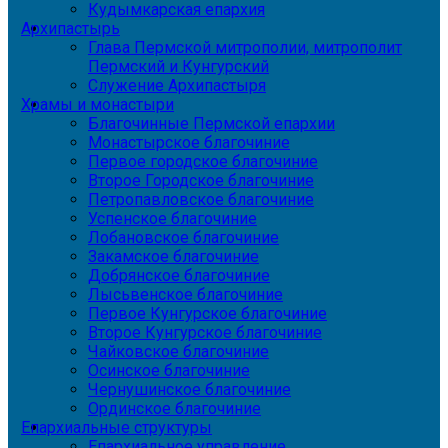
Кудымкарская епархия
Архипастырь
Глава Пермской митрополии, митрополит
Пермский и Кунгурский
Служение Архипастыря
Храмы и монастыри
Благочинные Пермской епархии
Монастырское благочиние
Первое городское благочиние
Второе Городское благочиние
Петропавловское благочиние
Успенское благочиние
Лобановское благочиние
Закамское благочиние
Добрянское благочиние
Лысьвенское благочиние
Первое Кунгурское благочиние
Второе Кунгурское благочиние
Чайковское благочиние
Осинское благочиние
Чернушинское благочиние
Ординское благочиние
Епархиальные структуры
Епархиальное управление