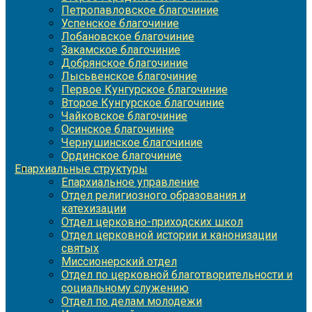
Петропавловское благочиние
Успенское благочиние
Лобановское благочиние
Закамское благочиние
Добрянское благочиние
Лысьвенское благочиние
Первое Кунгурское благочиние
Второе Кунгурское благочиние
Чайковское благочиние
Осинское благочиние
Чернушинское благочиние
Ординское благочиние
Епархиальные структуры
Епархиальное управление
Отдел религиозного образования и
катехизации
Отдел церковно-приходских школ
Отдел церковной истории и канонизации
святых
Миссионерский отдел
Отдел по церковной благотворительности и
социальному служению
Отдел по делам молодежи