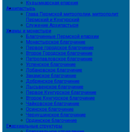
Кудымкарская епархия
Архипастырь
Глава Пермской митрополии, митрополит
Пермский и Кунгурский
Служение Архипастыря
Храмы и монастыри
Благочинные Пермской епархии
Монастырское благочиние
Первое городское благочиние
Второе Городское благочиние
Петропавловское благочиние
Успенское благочиние
Лобановское благочиние
Закамское благочиние
Добрянское благочиние
Лысьвенское благочиние
Первое Кунгурское благочиние
Второе Кунгурское благочиние
Чайковское благочиние
Осинское благочиние
Чернушинское благочиние
Ординское благочиние
Епархиальные структуры
Епархиальное управление