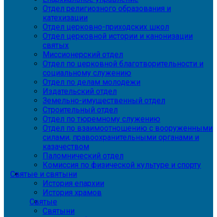
Отдел религиозного образования и
катехизации
Отдел церковно-приходских школ
Отдел церковной истории и канонизации
святых
Миссионерский отдел
Отдел по церковной благотворительности и
социальному служению
Отдел по делам молодежи
Издательский отдел
Земельно-имущественный отдел
Строительный отдел
Отдел по тюремному служению
Отдел по взаимоотношению с вооруженными
силами, правоохранительными органами и
казачеством
Паломнический отдел
Комиссия по физической культуре и спорту
Святые и святыни
История епархии
История храмов
Святые
Святыни