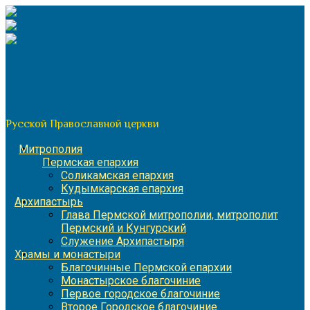
Перейти
к
содержимому
По благословению митрополита Пермского и Кунгурского
Игнатия
Пермская митрополия
Русской Православной церкви
Митрополия
Пермская епархия
Соликамская епархия
Кудымкарская епархия
Архипастырь
Глава Пермской митрополии, митрополит
Пермский и Кунгурский
Служение Архипастыря
Храмы и монастыри
Благочинные Пермской епархии
Монастырское благочиние
Первое городское благочиние
Второе Городское благочиние