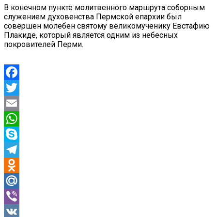
В конечном пункте молитвенного маршрута соборным
служением духовенства Пермской епархии был
совершен молебен святому великомученику Евстафию
Плакиде, который является одним из небесных
покровителей Перми.
Facebook
Twitter
Email
WhatsApp
Skype
Telegram
Odnoklassniki
Mail.Ru
Viber