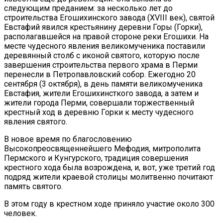
следующим преданием: за несколько лет до
строительства Егошихинского завода (XVIII век), святой
Евстафий явился крестьянину деревни Горы (Горки),
располагавшейся на правой стороне реки Егошихи. На
месте чудесного явления великомученика поставили
деревянный столб с иконой святого, которую после
завершения строительства первого храма в Перми
перенесли в Петропавловский собор. Ежегодно 20
сентября (3 октября), в день памяти великомученика
Евстафия, жители Егошихинсткого завода, а затем и
жители города Перми, совершали торжественный
крестный ход в деревню Горки к месту чудесного
явления святого.
В новое время по благословению
Высокопреосвященнейшего Мефодия, митрополита
Пермского и Кунгурского, традиция совершения
крестного хода была возрождена, и, вот, уже третий год
подряд жители краевой столицы молитвенно почитают
память святого.
В этом году в крестном ходе приняло участие около 300
человек.