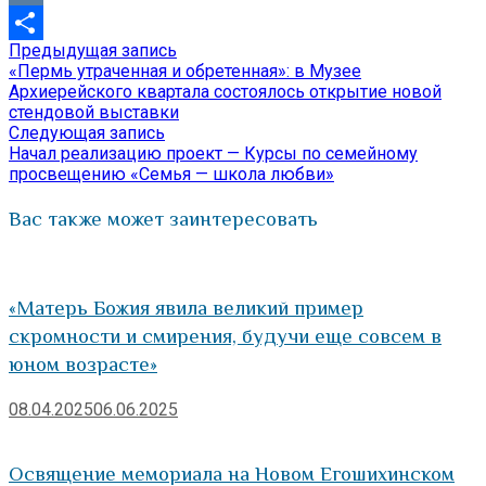
VK
Предыдущая
Предыдущая запись
Навигация
Отправить
запись:
«Пермь утраченная и обретенная»: в Музее
по
Архиерейского квартала состоялось открытие новой
стендовой выставки
записям
Следующая
Следующая запись
запись:
Начал реализацию проект — Курсы по семейному
просвещению «Семья — школа любви»
Вас также может заинтересовать
«Матерь Божия явила великий пример
скромности и смирения, будучи еще совсем в
юном возрасте»
08.04.2025
06.06.2025
Освящение мемориала на Новом Егошихинском