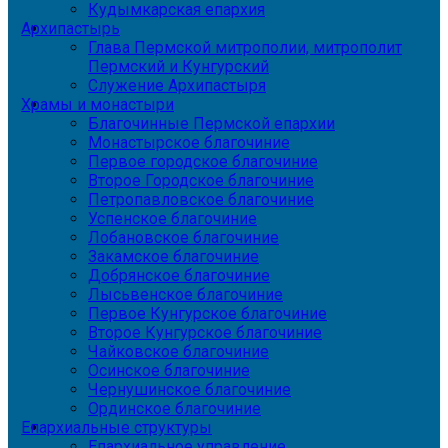
Кудымкарская епархия
Архипастырь
Глава Пермской митрополии, митрополит
Пермский и Кунгурский
Служение Архипастыря
Храмы и монастыри
Благочинные Пермской епархии
Монастырское благочиние
Первое городское благочиние
Второе Городское благочиние
Петропавловское благочиние
Успенское благочиние
Лобановское благочиние
Закамское благочиние
Добрянское благочиние
Лысьвенское благочиние
Первое Кунгурское благочиние
Второе Кунгурское благочиние
Чайковское благочиние
Осинское благочиние
Чернушинское благочиние
Ординское благочиние
Епархиальные структуры
Епархиальное управление