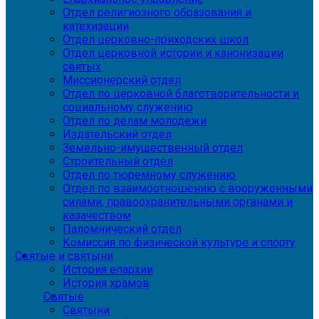
Отдел религиозного образования и
катехизации
Отдел церковно-приходских школ
Отдел церковной истории и канонизации
святых
Миссионерский отдел
Отдел по церковной благотворительности и
социальному служению
Отдел по делам молодежи
Издательский отдел
Земельно-имущественный отдел
Строительный отдел
Отдел по тюремному служению
Отдел по взаимоотношению с вооруженными
силами, правоохранительными органами и
казачеством
Паломнический отдел
Комиссия по физической культуре и спорту
Святые и святыни
История епархии
История храмов
Святые
Святыни