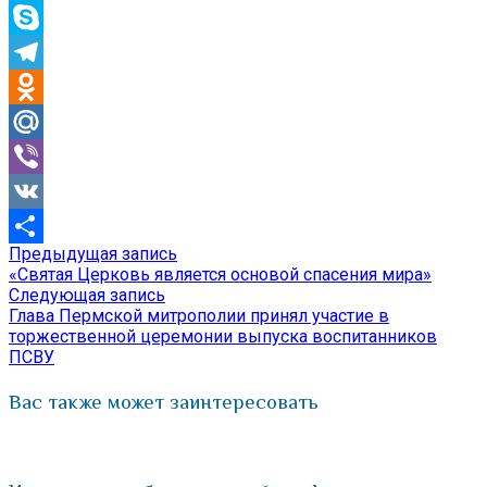
WhatsApp
Skype
Telegram
Odnoklassniki
Mail.Ru
Viber
VK
Предыдущая
Предыдущая запись
Навигация
Отправить
запись:
«Святая Церковь является основой спасения мира»
по
Следующая
Следующая запись
запись:
Глава Пермской митрополии принял участие в
записям
торжественной церемонии выпуска воспитанников
ПСВУ
Вас также может заинтересовать