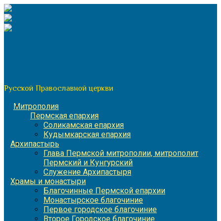
Перейти
к
содержимому
По благословению митрополита Пермского и Кунгурского
Игнатия
Пермская митрополия
Русской Православной церкви
Митрополия
Пермская епархия
Соликамская епархия
Кудымкарская епархия
Архипастырь
Глава Пермской митрополии, митрополит
Пермский и Кунгурский
Служение Архипастыря
Храмы и монастыри
Благочинные Пермской епархии
Монастырское благочиние
Первое городское благочиние
Второе Городское благочиние