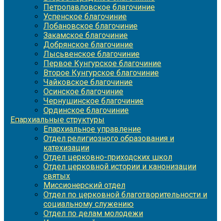
Петропавловское благочиние
Успенское благочиние
Лобановское благочиние
Закамское благочиние
Добрянское благочиние
Лысьвенское благочиние
Первое Кунгурское благочиние
Второе Кунгурское благочиние
Чайковское благочиние
Осинское благочиние
Чернушинское благочиние
Ординское благочиние
Епархиальные структуры
Епархиальное управление
Отдел религиозного образования и
катехизации
Отдел церковно-приходских школ
Отдел церковной истории и канонизации
святых
Миссионерский отдел
Отдел по церковной благотворительности и
социальному служению
Отдел по делам молодежи