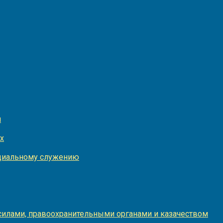
и
х
оциальному служению
илами, правоохранительными органами и казачеством