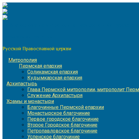
Перейти
к
содержимому
По благословению митрополита Пермского и Кунгурского 
Пермская митрополия
Русской Православной церкви
Митрополия
Пермская епархия
Соликамская епархия
Кудымкарская епархия
Архипастырь
Глава Пермской митрополии, митрополит Перм
Служение Архипастыря
Храмы и монастыри
Благочинные Пермской епархии
Монастырское благочиние
Первое городское благочиние
Второе Городское благочиние
Петропавловское благочиние
Успенское благочиние