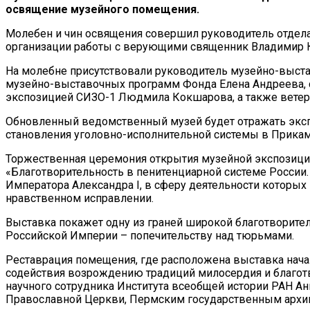
освящение музейного помещения.
Молебен и чин освящения совершил руководитель отдел
организации работы с верующими священник Владимир 
На молебне присутствовали руководитель музейно-выст
музейно-выставочных программ Фонда Елена Андреева, 
экспозицией СИЗО-1 Людмила Кокшарова, а также ветер
Обновленный ведомственный музей будет отражать экспо
становления уголовно-исполнительной системы в Прикам
Торжественная церемония открытия музейной экспозиции 
«Благотворительность в пенитенциарной системе России
Императора Александра I, в сферу деятельности которы
нравственном исправлении.
Выставка покажет одну из граней широкой благотворите
Российской Империи – попечительству над тюрьмами.
Реставрация помещения, где расположена выставка нача
содействия возрождению традиций милосердия и благотв
научного сотрудника Института всеобщей истории РАН А
Православной Церкви, Пермским государственным архив