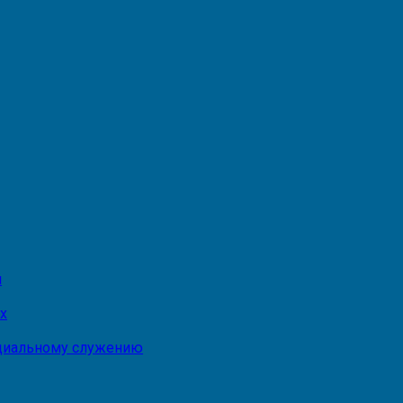
и
х
оциальному служению