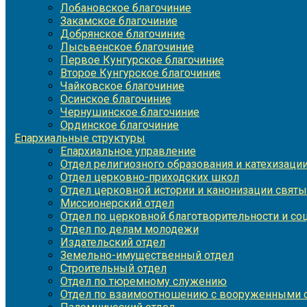
Лобановское благочиние
Закамское благочиние
Добрянское благочиние
Лысьвенское благочиние
Первое Кунгурское благочиние
Второе Кунгурское благочиние
Чайковское благочиние
Осинское благочиние
Чернушинское благочиние
Ординское благочиние
Епархиальные структуры
Епархиальное управление
Отдел религиозного образования и катехизаци
Отдел церковно-приходских школ
Отдел церковной истории и канонизации святы
Миссионерский отдел
Отдел по церковной благотворительности и с
Отдел по делам молодежи
Издательский отдел
Земельно-имущественный отдел
Строительный отдел
Отдел по тюремному служению
Отдел по взаимоотношению с вооруженными с