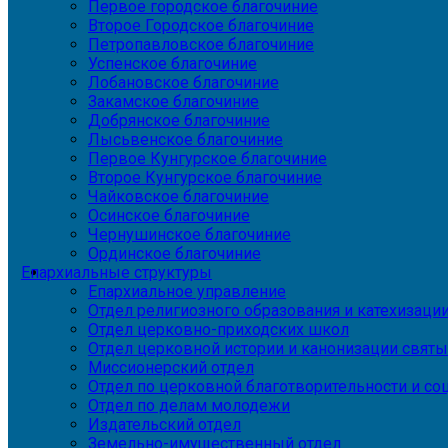
Первое городское благочиние
Второе Городское благочиние
Петропавловское благочиние
Успенское благочиние
Лобановское благочиние
Закамское благочиние
Добрянское благочиние
Лысьвенское благочиние
Первое Кунгурское благочиние
Второе Кунгурское благочиние
Чайковское благочиние
Осинское благочиние
Чернушинское благочиние
Ординское благочиние
Епархиальные структуры
Епархиальное управление
Отдел религиозного образования и катехизаци
Отдел церковно-приходских школ
Отдел церковной истории и канонизации святы
Миссионерский отдел
Отдел по церковной благотворительности и с
Отдел по делам молодежи
Издательский отдел
Земельно-имущественный отдел