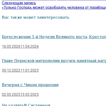
по
Следующая
Следующая запись
запись:
«Только Господь может освободить человека от порабоще
записям
Вас также может заинтересовать
Богослужения 3-й Недели Великого поста, Кресто
16.03.2026
11.04.2026
Главе Пермской митрополии вручен памятный наг
30.12.2022
11.01.2023
Вечерня с Чином прощения
02.03.2025
13.03.2025
Не удалять!!! Системный