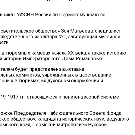
льника ГУФСИН России по Пермскому краю по
светительское общество» Зоя Матвеева, специалист
 следственного изолятора №1, заведующая музейной
сти.
в тюремных камерах начала XX века, а также историю
ая истории Императорского Дома Романовых.
ителям будет представлена выставка
тельных комитетов, учрежденных в царствование
ченных в тюрьмах, их духовном окормлении и
9-1917 гг., относящуюся к пенитенциарной системе
ддержке Председателя Наблюдательного Совета Фонда
кое общество», кандидата исторических наук, ведущого
ермского края, Пермской митрополией Русской