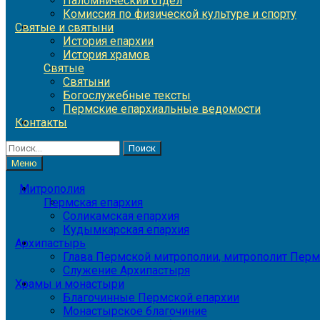
Паломнический отдел
Комиссия по физической культуре и спорту
Святые и святыни
История епархии
История храмов
Святые
Святыни
Богослужебные тексты
Пермские епархиальные ведомости
Контакты
Найти:
Меню
Митрополия
Пермская епархия
Соликамская епархия
Кудымкарская епархия
Архипастырь
Глава Пермской митрополии, митрополит Перм
Служение Архипастыря
Храмы и монастыри
Благочинные Пермской епархии
Монастырское благочиние