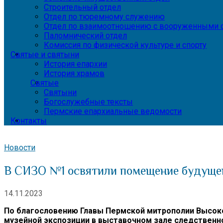
Строительный отдел
Отдел по тюремному служению
Отдел по взаимоотношению с вооруженными с
Паломнический отдел
Комиссия по физической культуре и спорту
Святые и святыни
История епархии
История храмов
Святые
Святыни
Богослужебные тексты
Пермские епархиальные ведомости
Контакты
Новости
В СИЗО №1 освятили помещение будуще
14.11.2023
По благословению Главы Пермской митрополии Высок
музейной экспозиции в выставочном зале следственн