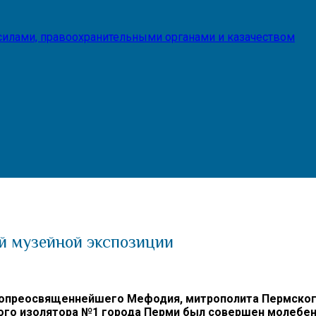
илами, правоохранительными органами и казачеством
й музейной экспозиции
опреосвященнейшего Мефодия, митрополита Пермского 
ого изолятора №1 города Перми был совершен молебен 