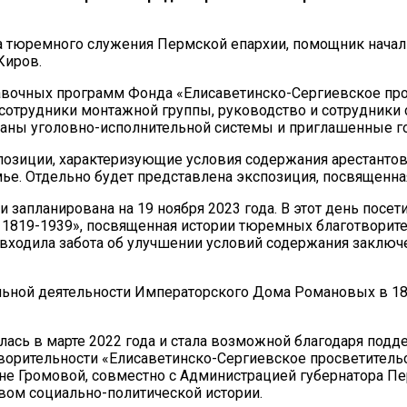
а тюремного служения Пермской епархии, помощник нача
Киров.
авочных программ Фонда «Елисаветинско-Сергиевское про
сотрудники монтажной группы, руководство и сотрудники
аны уголовно-исполнительной системы и приглашенные го
зиции, характеризующие условия содержания арестантов 
ье. Отдельно будет представлена экспозиция, посвященн
запланирована на 19 ноября 2023 года. В этот день посет
. 1819-1939», посвященная истории тюремных благотвори
х входила забота об улучшении условий содержания заклю
льной деятельности Императорского Дома Романовых в 181
лась в марте 2022 года и стала возможной благодаря по
орительности «Елисаветинско-Сергиевское просветительс
нне Громовой, совместно с Администрацией губернатора П
ом социально-политической истории.