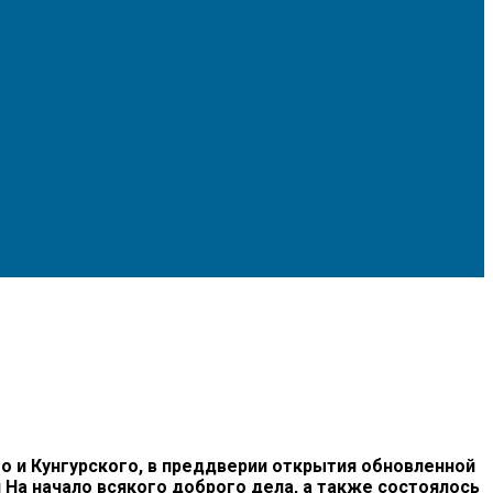
и Кунгурского, в преддверии открытия обновленной
На начало всякого доброго дела, а также состоялось