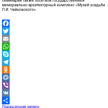
семинарии также посетили государственный
мемориально-архитектурный комплекс «Музей-усадьба
П.И. Чайковского».
Facebook
Twitter
Email
WhatsApp
Skype
Telegram
Odnoklassniki
Mail.Ru
Viber
VK
Предыдущая
Предыдущая запись