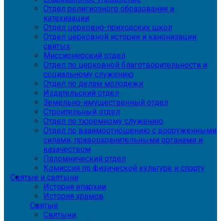
Отдел религиозного образования и
катехизации
Отдел церковно-приходских школ
Отдел церковной истории и канонизации
святых
Миссионерский отдел
Отдел по церковной благотворительности и
социальному служению
Отдел по делам молодежи
Издательский отдел
Земельно-имущественный отдел
Строительный отдел
Отдел по тюремному служению
Отдел по взаимоотношению с вооруженными
силами, правоохранительными органами и
казачеством
Паломнический отдел
Комиссия по физической культуре и спорту
Святые и святыни
История епархии
История храмов
Святые
Святыни