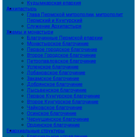
Кудымкарская епархия
Архипастырь
Глава Пермской митрополии, митрополит
Пермский и Кунгурский
Служение Архипастыря
Храмы и монастыри
Благочинные Пермской епархии
Монастырское благочиние
Первое городское благочиние
Второе Городское благочиние
Петропавловское благочиние
Успенское благочиние
Лобановское благочиние
Закамское благочиние
Добрянское благочиние
Лысьвенское благочиние
Первое Кунгурское благочиние
Второе Кунгурское благочиние
Чайковское благочиние
Осинское благочиние
Чернушинское благочиние
Ординское благочиние
Епархиальные структуры
Епархиальное управление