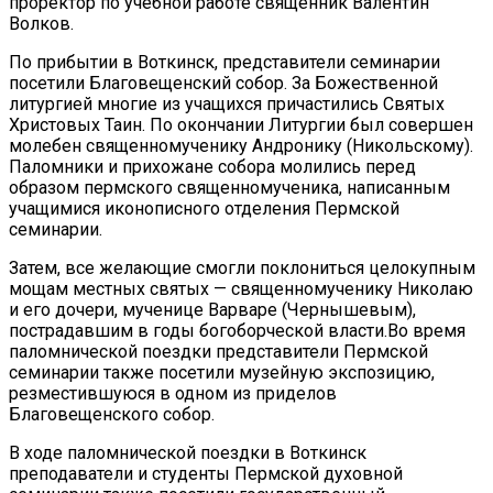
проректор по учебной работе священник Валентин
Волков.
По прибытии в Воткинск, представители семинарии
посетили Благовещенский собор. За Божественной
литургией многие из учащихся причастились Святых
Христовых Таин. По окончании Литургии был совершен
молебен священномученику Андронику (Никольскому).
Паломники и прихожане собора молились перед
образом пермского священномученика, написанным
учащимися иконописного отделения Пермской
семинарии.
Затем, все желающие смогли поклониться целокупным
мощам местных святых — священномученику Николаю
и его дочери, мученице Варваре (Чернышевым),
пострадавшим в годы богоборческой власти.Во время
паломнической поездки представители Пермской
семинарии также посетили музейную экспозицию,
резместившуюся в одном из приделов
Благовещенского собор.
В ходе паломнической поездки в Воткинск
преподаватели и студенты Пермской духовной