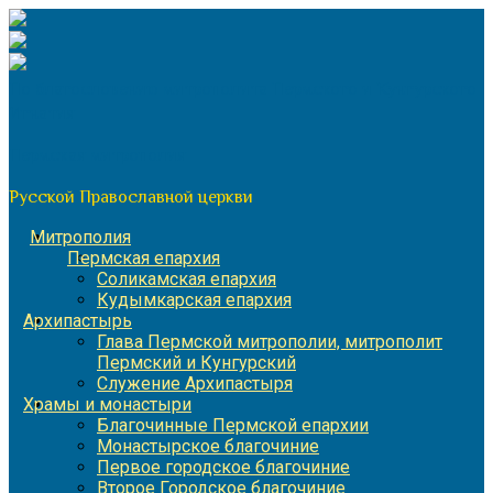
Перейти
к
содержимому
По благословению митрополита Пермского и Кунгурского
Игнатия
Пермская митрополия
Русской Православной церкви
Митрополия
Пермская епархия
Соликамская епархия
Кудымкарская епархия
Архипастырь
Глава Пермской митрополии, митрополит
Пермский и Кунгурский
Служение Архипастыря
Храмы и монастыри
Благочинные Пермской епархии
Монастырское благочиние
Первое городское благочиние
Второе Городское благочиние