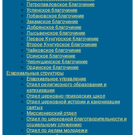
Петропавловское благочиние
Успенское благочиние
Лобановское благочиние
Закамское благочиние
Добрянское благочиние
Лысьвенское благочиние
Первое Кунгурское благочиние
Второе Кунгурское благочиние
Чайковское благочиние
Осинское благочиние
Чернушинское благочиние
Ординское благочиние
Епархиальные структуры
Епархиальное управление
Отдел религиозного образования и
катехизации
Отдел церковно-приходских школ
Отдел церковной истории и канонизации
святых
Миссионерский отдел
Отдел по церковной благотворительности и
социальному служению
Отдел по делам молодежи