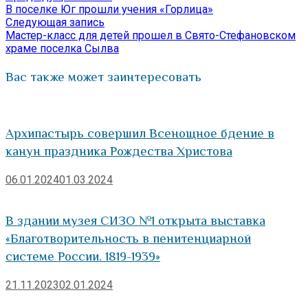
Навигация
Отправить
запись:
В поселке Юг прошли учения «Горлица»
по
Следующая
Следующая запись
запись:
Мастер-класс для детей прошел в Свято-Стефановском
записям
храме поселка Сылва
Вас также может заинтересовать
Архипастырь совершил Всенощное бдение в
канун праздника Рождества Христова
06.01.2024
01.03.2024
В здании музея СИЗО №1 открыта выставка
«Благотворительность в пенитенциарной
системе России. 1819-1939»
21.11.2023
02.01.2024