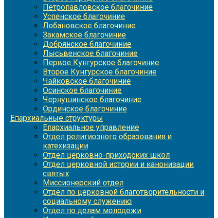
Петропавловское благочиние
Успенское благочиние
Лобановское благочиние
Закамское благочиние
Добрянское благочиние
Лысьвенское благочиние
Первое Кунгурское благочиние
Второе Кунгурское благочиние
Чайковское благочиние
Осинское благочиние
Чернушинское благочиние
Ординское благочиние
Епархиальные структуры
Епархиальное управление
Отдел религиозного образования и
катехизации
Отдел церковно-приходских школ
Отдел церковной истории и канонизации
святых
Миссионерский отдел
Отдел по церковной благотворительности и
социальному служению
Отдел по делам молодежи