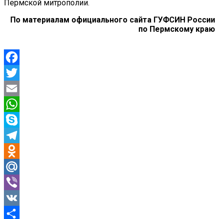
Пермской митрополии.
По материалам официального сайта ГУФСИН России
по Пермскому краю
Facebook
Twitter
Email
WhatsApp
Skype
Telegram
Odnoklassniki
Mail.Ru
Viber
VK