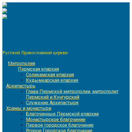
Перейти
к
содержимому
По благословению митрополита Пермского и Кунгурского
Игнатия
Пермская митрополия
Русской Православной церкви
Митрополия
Пермская епархия
Соликамская епархия
Кудымкарская епархия
Архипастырь
Глава Пермской митрополии, митрополит
Пермский и Кунгурский
Служение Архипастыря
Храмы и монастыри
Благочинные Пермской епархии
Монастырское благочиние
Первое городское благочиние
Второе Городское благочиние