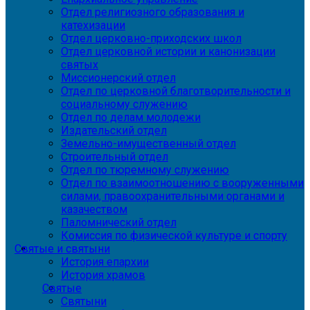
Отдел религиозного образования и
катехизации
Отдел церковно-приходских школ
Отдел церковной истории и канонизации
святых
Миссионерский отдел
Отдел по церковной благотворительности и
социальному служению
Отдел по делам молодежи
Издательский отдел
Земельно-имущественный отдел
Строительный отдел
Отдел по тюремному служению
Отдел по взаимоотношению с вооруженными
силами, правоохранительными органами и
казачеством
Паломнический отдел
Комиссия по физической культуре и спорту
Святые и святыни
История епархии
История храмов
Святые
Святыни