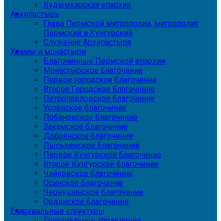
Кудымкарская епархия
Архипастырь
Глава Пермской митрополии, митрополит
Пермский и Кунгурский
Служение Архипастыря
Храмы и монастыри
Благочинные Пермской епархии
Монастырское благочиние
Первое городское благочиние
Второе Городское благочиние
Петропавловское благочиние
Успенское благочиние
Лобановское благочиние
Закамское благочиние
Добрянское благочиние
Лысьвенское благочиние
Первое Кунгурское благочиние
Второе Кунгурское благочиние
Чайковское благочиние
Осинское благочиние
Чернушинское благочиние
Ординское благочиние
Епархиальные структуры
Епархиальное управление