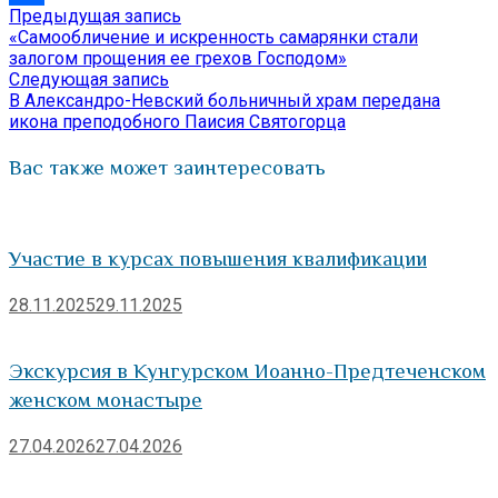
Предыдущая
Предыдущая запись
Навигация
Отправить
запись:
«Самообличение и искренность самарянки стали
по
залогом прощения ее грехов Господом»
Следующая
Следующая запись
записям
запись:
В Александро-Невский больничный храм передана
икона преподобного Паисия Святогорца
Вас также может заинтересовать
Участие в курсах повышения квалификации
28.11.2025
29.11.2025
Экскурсия в Кунгурском Иоанно-Предтеченском
женском монастыре
27.04.2026
27.04.2026