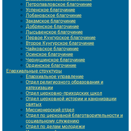
Петропавловское благочиние
Успенское благочиние
Лобановское благочиние
Закамское благочиние
Добрянское благочиние
Лысьвенское благочиние
Первое Кунгурское благочиние
Второе Кунгурское благочиние
Чайковское благочиние
Осинское благочиние
Чернушинское благочиние
Ординское благочиние
Епархиальные структуры
Епархиальное управление
Отдел религиозного образования и
катехизации
Отдел церковно-приходских школ
Отдел церковной истории и канонизации
святых
Миссионерский отдел
Отдел по церковной благотворительности и
социальному служению
Отдел по делам молодежи