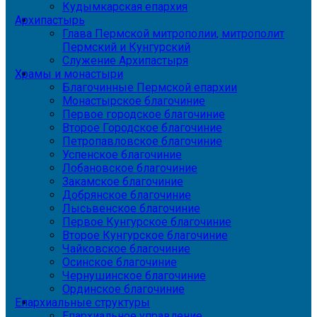
Кудымкарская епархия
Архипастырь
Глава Пермской митрополии, митрополит
Пермский и Кунгурский
Служение Архипастыря
Храмы и монастыри
Благочинные Пермской епархии
Монастырское благочиние
Первое городское благочиние
Второе Городское благочиние
Петропавловское благочиние
Успенское благочиние
Лобановское благочиние
Закамское благочиние
Добрянское благочиние
Лысьвенское благочиние
Первое Кунгурское благочиние
Второе Кунгурское благочиние
Чайковское благочиние
Осинское благочиние
Чернушинское благочиние
Ординское благочиние
Епархиальные структуры
Епархиальное управление