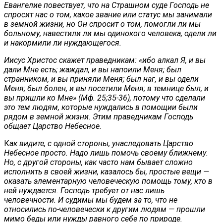
Евангелие повествует, что на Страшном суде Господь не
спросит нас о том, какое звание или статус мы занимали
в земной жизни, но Он спросит о том, помогли ли мы
больному, навестили ли мы одинокого человека, одели ли
и накормили ли нуждающегося.
Иисус Христос скажет праведникам: «ибо алкал Я, и вы
дали Мне есть; жаждал, и вы напоили Меня; был
странником, и вы приняли Меня; был наг, и вы одели
Меня; был болен, и вы посетили Меня; в темнице был, и
вы пришли ко Мне» (Мф. 25;35-36), потому что сделали
это тем людям, которые нуждались в помощии были
рядом в земной жизни. Этим праведникам Господь
общает Царство Небесное.
К
ак видите, с одной стороны, унаследовать Царство
Небесное просто. Надо лишь помочь своему ближнему.
Но, с другой стороны, как часто нам бывает сложно
исполнить в своей жизни, казалось бы, простые вещи —
оказать элементарную человеческую помощь тому, кто в
ней нуждается. Господь требует от нас лишь
человечности. И судимы мы будем за то, что не
относились по-человечески к другим людям — прошли
мимо беды или нужды равного себе по природе.