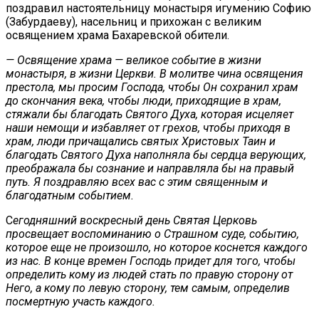
поздравил настоятельницу монастыря игумению Софию
(Забурдаеву), насельниц и прихожан с великим
освящением храма Бахаревской обители.
— Освящение храма — великое событие в жизни
монастыря, в жизни Церкви. В молитве чина освящения
престола, мы просим Господа, чтобы Он сохранил храм
до скончания века, чтобы люди, приходящие в храм,
стяжали бы благодать Святого Духа, которая исцеляет
наши немощи и избавляет от грехов, чтобы приходя в
храм, люди причащались святых Христовых Таин и
благодать Святого Духа наполняла бы сердца верующих,
преображала бы сознание и направляла бы на правый
путь. Я поздравляю всех вас с этим священным и
благодатным событием.
С
егодняшний воскресный день Святая Церковь
просвещает воспоминанию о Страшном суде, событию,
которое еще не произошло, но которое коснется каждого
из нас. В конце времен Господь придет для того, чтобы
определить кому из людей стать по правую сторону от
Него, а кому по левую сторону, тем самым, определив
посмертную участь каждого.