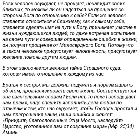
Есл
и человек осуждает, не прощает, ненавидит своих
ближних, то можем ли он надеяться на прощение со
стороны Бога по отношению к себе? Если же человек
старается относиться к ближнему, как к самому себе,
старается сделать шаг на пути к Богу, принимает участие в
жизни нуждающихся людей, то даже встречая испытания
на своем пути и совершая определенные ошибки в жизни,
он получит прощение от Милосердного Бога. Потому что
в таком человеке присутствует человечность, присутствует
желание помочь другим людям
.
В этом заключается великая тайна Страшного суда,
которая имеет отношение к каждому из нас.
Братья и сестры, мы должны подумать и поразмышлять
об этом, проанализировать свою жизнь. Соответствует ли
она евангельским словам? Если нет, то пока Господь дает
нам время, надо спешить исполнить дела любви по
отзывам к тем, кто нас окружает, чтобы Господь простил и
нам прегрешения наши, наши ошибки и скажет:
«Приидите, благословенные Отца Моего, наследуйте
Царство, уготованное вам от создания мира» (Мф. 25;34).
Аминь.