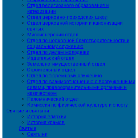
Отдел религиозного образования и
катехизации
Отдел церковно-приходских школ
Отдел церковной истории и канонизации
святых
Миссионерский отдел
Отдел по церковной благотворительности и
социальному служению
Отдел по делам молодежи
Издательский отдел
Земельно-имущественный отдел
Строительный отдел
Отдел по тюремному служению
Отдел по взаимоотношению с вооруженными
силами, правоохранительными органами и
казачеством
Паломнический отдел
Комиссия по физической культуре и спорту
Святые и святыни
История епархии
История храмов
Святые
Святыни