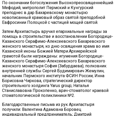
По окончании богослужения Высокопреосвященнейший
Мефодий, митрополит Пермский и Кунгурский
преподнес в дар Бахаревскому монастырю
новописанный храмовый образ святой преподобной
Евфросинии Полоцкой с частицей мощей святой.
Затем Архипастырь вручил епархиальные награды за
помощь в строительстве и восстановлении Богородице-
Казанского Серафимо-Алексеевского Бахаревского
женского монастыря, ко дню освящения храма во имя
Казанской иконы Божией Матери.Архиерейской
грамотой были награждены: игумения Богородице-
Казанского Серафимо-Алексеевского Бахаревского
женского монастыря София (Забурдаева); полковник
внутренней службы Сергей Будимирович Жемулин,
начальник Пермского института ФСИН России; Инна
Борисовна Чиркова, стратегический директор
строительного холдинга Yarus group; Наталья
Станиславовна Прокопенко, врач-стоматолог краевой
стоматологической поликлиники №2.
Благодарственные письма из рук Архипастыря
получили: Валентина Адамовна Боровец
индивидуальный предприниматель; Дмитрий