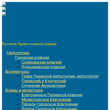
Перейти
к
содержимому
По благословению митрополита Пермского и Кунгурского
Игнатия
Пермская митрополия
Русской Православной церкви
Митрополия
Пермская епархия
Соликамская епархия
Кудымкарская епархия
Архипастырь
Глава Пермской митрополии, митрополит
Пермский и Кунгурский
Служение Архипастыря
Храмы и монастыри
Благочинные Пермской епархии
Монастырское благочиние
Первое городское благочиние
Второе Городское благочиние