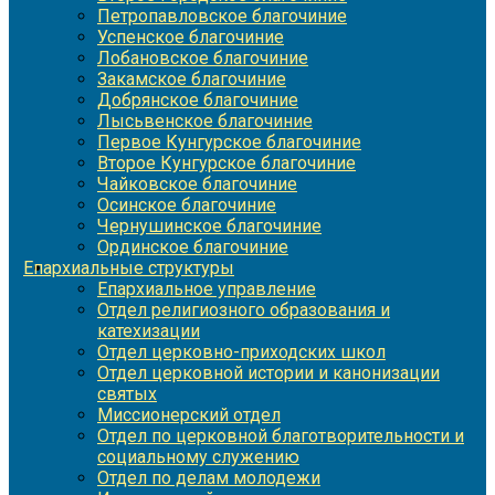
Петропавловское благочиние
Успенское благочиние
Лобановское благочиние
Закамское благочиние
Добрянское благочиние
Лысьвенское благочиние
Первое Кунгурское благочиние
Второе Кунгурское благочиние
Чайковское благочиние
Осинское благочиние
Чернушинское благочиние
Ординское благочиние
Епархиальные структуры
Епархиальное управление
Отдел религиозного образования и
катехизации
Отдел церковно-приходских школ
Отдел церковной истории и канонизации
святых
Миссионерский отдел
Отдел по церковной благотворительности и
социальному служению
Отдел по делам молодежи