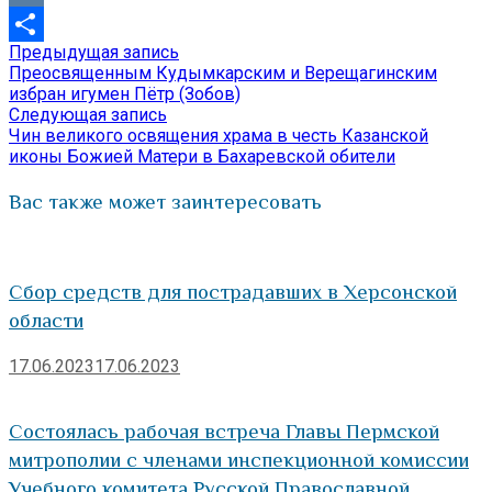
VK
Предыдущая
Предыдущая запись
Навигация
Отправить
запись:
Преосвященным Кудымкарским и Верещагинским
по
избран игумен Пётр (Зобов)
Следующая
Следующая запись
записям
запись:
Чин великого освящения храма в честь Казанской
иконы Божией Матери в Бахаревской обители
Вас также может заинтересовать
Сбор средств для пострадавших в Херсонской
области
17.06.2023
17.06.2023
Состоялась рабочая встреча Главы Пермской
митрополии с членами инспекционной комиссии
Учебного комитета Русской Православной