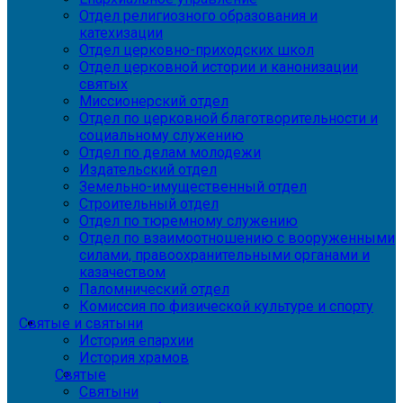
Отдел религиозного образования и
катехизации
Отдел церковно-приходских школ
Отдел церковной истории и канонизации
святых
Миссионерский отдел
Отдел по церковной благотворительности и
социальному служению
Отдел по делам молодежи
Издательский отдел
Земельно-имущественный отдел
Строительный отдел
Отдел по тюремному служению
Отдел по взаимоотношению с вооруженными
силами, правоохранительными органами и
казачеством
Паломнический отдел
Комиссия по физической культуре и спорту
Святые и святыни
История епархии
История храмов
Святые
Святыни