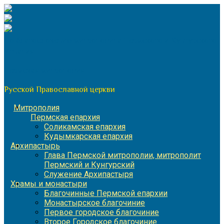
Перейти
к
содержимому
По благословению митрополита Пермского и Кунгурского
Игнатия
Пермская митрополия
Русской Православной церкви
Митрополия
Пермская епархия
Соликамская епархия
Кудымкарская епархия
Архипастырь
Глава Пермской митрополии, митрополит
Пермский и Кунгурский
Служение Архипастыря
Храмы и монастыри
Благочинные Пермской епархии
Монастырское благочиние
Первое городское благочиние
Второе Городское благочиние