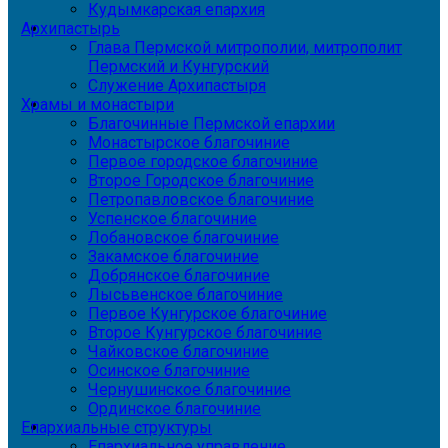
Кудымкарская епархия
Архипастырь
Глава Пермской митрополии, митрополит
Пермский и Кунгурский
Служение Архипастыря
Храмы и монастыри
Благочинные Пермской епархии
Монастырское благочиние
Первое городское благочиние
Второе Городское благочиние
Петропавловское благочиние
Успенское благочиние
Лобановское благочиние
Закамское благочиние
Добрянское благочиние
Лысьвенское благочиние
Первое Кунгурское благочиние
Второе Кунгурское благочиние
Чайковское благочиние
Осинское благочиние
Чернушинское благочиние
Ординское благочиние
Епархиальные структуры
Епархиальное управление