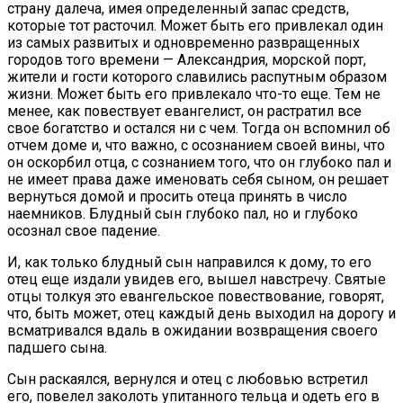
страну далеча, имея определенный запас средств,
которые тот расточил. Может быть его привлекал один
из самых развитых и одновременно развращенных
городов того времени — Александрия, морской порт,
жители и гости которого славились распутным образом
жизни. Может быть его привлекало что-то еще. Тем не
менее, как повествует евангелист, он растратил все
свое богатство и остался ни с чем. Тогда он вспомнил об
отчем доме и, что важно, с осознанием своей вины, что
он оскорбил отца, с сознанием того, что он глубоко пал и
не имеет права даже именовать себя сыном, он решает
вернуться домой и просить отеца принять в число
наемников. Блудный сын глубоко пал, но и глубоко
осознал свое падение.
И, как только блудный сын направился к дому, то его
отец еще издали увидев его, вышел навстречу. Святые
отцы толкуя это евангельское повествование, говорят,
что, быть может, отец каждый день выходил на дорогу и
всматривался вдаль в ожидании возвращения своего
падшего сына.
Сын раскаялся, вернулся и отец с любовью встретил
его, повелел заколоть упитанного тельца и одеть его в