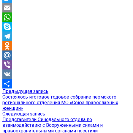
Twitter
Email
WhatsApp
Skype
Telegram
Odnoklassniki
Mail.Ru
Viber
VK
Предыдущая
Предыдущая запись
Навигация
Отправить
запись:
Состоялось итоговое годовое собрание пермского
по
регионального отделения МО «Союз православных
женщин»
записям
Следующая
Следующая запись
запись:
Представители Синодального отдела по
взаимодействию с Вооруженными силами и
правоохранительными органами посетили