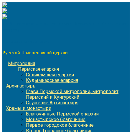
Перейти
к
содержимому
По благословению митрополита Пермского и Кунгурского
Игнатия
Пермская митрополия
Русской Православной церкви
Митрополия
Пермская епархия
Соликамская епархия
Кудымкарская епархия
Архипастырь
Глава Пермской митрополии, митрополит
Пермский и Кунгурский
Служение Архипастыря
Храмы и монастыри
Благочинные Пермской епархии
Монастырское благочиние
Первое городское благочиние
Второе Городское благочиние