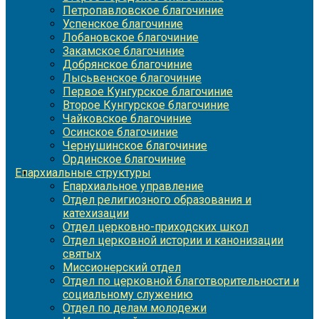
Петропавловское благочиние
Успенское благочиние
Лобановское благочиние
Закамское благочиние
Добрянское благочиние
Лысьвенское благочиние
Первое Кунгурское благочиние
Второе Кунгурское благочиние
Чайковское благочиние
Осинское благочиние
Чернушинское благочиние
Ординское благочиние
Епархиальные структуры
Епархиальное управление
Отдел религиозного образования и
катехизации
Отдел церковно-приходских школ
Отдел церковной истории и канонизации
святых
Миссионерский отдел
Отдел по церковной благотворительности и
социальному служению
Отдел по делам молодежи