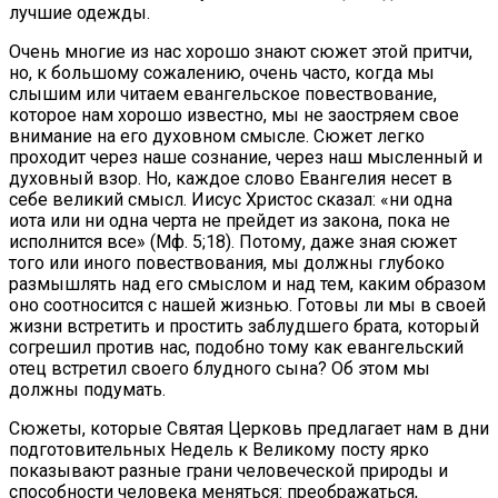
лучшие одежды.
Очень многие из нас хорошо знают сюжет этой притчи,
но, к большому сожалению, очень часто, когда мы
слышим или читаем евангельское повествование,
которое нам хорошо известно, мы не заостряем свое
внимание на его духовном смысле. Сюжет легко
проходит через наше сознание, через наш мысленный и
духовный взор. Но, каждое слово Евангелия несет в
себе великий смысл. Иисус Христос сказал: «ни одна
иота или ни одна черта не прейдет из закона, пока не
исполнится все» (Мф. 5;18). Потому, даже зная сюжет
того или иного повествования, мы должны глубоко
размышлять над его смыслом и над тем, каким образом
оно соотносится с нашей жизнью. Готовы ли мы в своей
жизни встретить и простить заблудшего брата, который
согрешил против нас, подобно тому как евангельский
отец встретил своего блудного сына? Об этом мы
должны подумать.
Сюжеты, которые Святая Церковь предлагает нам в дни
подготовительных Недель к Великому посту ярко
показывают разные грани человеческой природы и
способности человека меняться: преображаться,