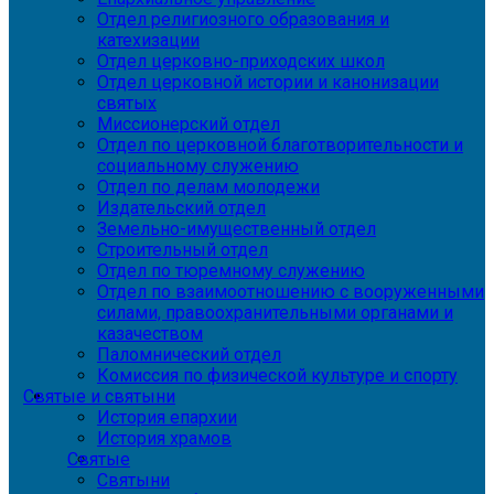
Отдел религиозного образования и
катехизации
Отдел церковно-приходских школ
Отдел церковной истории и канонизации
святых
Миссионерский отдел
Отдел по церковной благотворительности и
социальному служению
Отдел по делам молодежи
Издательский отдел
Земельно-имущественный отдел
Строительный отдел
Отдел по тюремному служению
Отдел по взаимоотношению с вооруженными
силами, правоохранительными органами и
казачеством
Паломнический отдел
Комиссия по физической культуре и спорту
Святые и святыни
История епархии
История храмов
Святые
Святыни