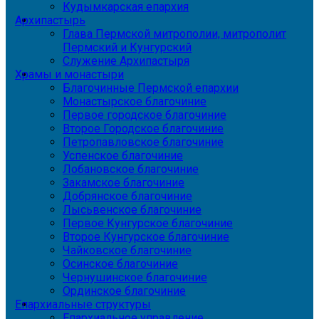
Кудымкарская епархия
Архипастырь
Глава Пермской митрополии, митрополит
Пермский и Кунгурский
Служение Архипастыря
Храмы и монастыри
Благочинные Пермской епархии
Монастырское благочиние
Первое городское благочиние
Второе Городское благочиние
Петропавловское благочиние
Успенское благочиние
Лобановское благочиние
Закамское благочиние
Добрянское благочиние
Лысьвенское благочиние
Первое Кунгурское благочиние
Второе Кунгурское благочиние
Чайковское благочиние
Осинское благочиние
Чернушинское благочиние
Ординское благочиние
Епархиальные структуры
Епархиальное управление