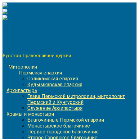
Перейти
к
содержимому
По благословению митрополита Пермского и Кунгурского
Игнатия
Пермская митрополия
Русской Православной церкви
Митрополия
Пермская епархия
Соликамская епархия
Кудымкарская епархия
Архипастырь
Глава Пермской митрополии, митрополит
Пермский и Кунгурский
Служение Архипастыря
Храмы и монастыри
Благочинные Пермской епархии
Монастырское благочиние
Первое городское благочиние
Второе Городское благочиние