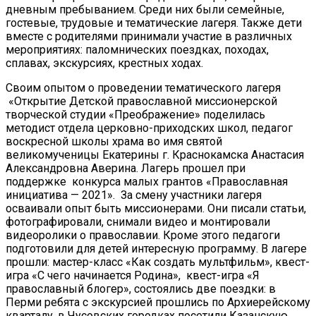
дневным пребыванием. Среди них были семейные,
гостевые, трудовые и тематические лагеря. Также дети
вместе с родителями принимали участие в различных
мероприятиях: паломнических поездках, походах,
сплавах, экскурсиях, крестных ходах.
Своим опытом о проведении тематического лагеря
«Открытие Детской православной миссионерской
творческой студии «Преображение» поделилась
методист отдела церковно-приходских школ, педагог
воскресной школы храма во имя святой
великомученицы Екатерины г. Краснокамска Анастасия
Александровна Аверина. Лагерь прошел при
поддержке конкурса малых грантов «Православная
инициатива — 2021». За смену участники лагеря
осваивали опыт быть миссионерами. Они писали статьи,
фотографировали, снимали видео и монтировали
видеоролики о православии. Кроме этого педагоги
подготовили для детей интересную программу. В лагере
прошли: мастер-класс «Как создать мультфильм», квест-
игра «С чего начинается Родина», квест-игра «Я
православный блогер», состоялись две поездки: в
Перми ребята с экскурсией прошлись по Архиерейскому
кварталу, в Чусовских городках посетили Казанскую