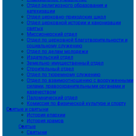
Отдел религиозного образования и
катехизации
Отдел церковно-приходских школ
Отдел церковной истории и канонизации
святых
Миссионерский отдел
Отдел по церковной благотворительности и
социальному служению
Отдел по делам молодежи
Издательский отдел
Земельно-имущественный отдел
Строительный отдел
Отдел по тюремному служению
Отдел по взаимоотношению с вооруженными
силами, правоохранительными органами и
казачеством
Паломнический отдел
Комиссия по физической культуре и спорту
Святые и святыни
История епархии
История храмов
Святые
Святыни