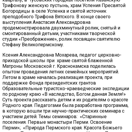
Трифонову женскую пустынь, храм Успения Пресвятой
Богородицы в селе Успенка и святой источник
преподобного Трифона Вятского. В конце своего
выступления Анастасия Александровна
продемонстрировала двухминутный ролик, снятый и
смонтированный детьми, участниками творческой
студии «Преображение», ролик посвящен святителю
Стефану Великопермскому.
Ксения Александровна Мохарева, педагог церковно-
приходской школы при храме святой блаженной
Матроны Московской г. Краснокамска поделилась
опытом проведения летних семейных мероприятий.
Летом в храме началась реализация проекта, при
поддержке Фонда президентских грантов
Образовательные туристско-краеведческие экспедиции
по родному краю «В наследство, Богом данная Земля!»
Суть проекта рассказать детям и их родителям о красоте
Родного края. Педагогами была разработана программа,
в которую вошли три научно-практических семинара с
участием детей. Темы семинаров: «Старинные
поселения. Первые монастыри Перми. Освоение
Перми»; «Природа Пермского края. Красота Божьего