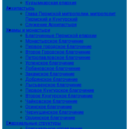
Кудымкарская епархия
Архипастырь
Глава Пермской митрополии, митрополит
Пермский и Кунгурский
Служение Архипастыря
Храмы и монастыри
Благочинные Пермской епархии
Монастырское благочиние
Первое городское благочиние
Второе Городское благочиние
Петропавловское благочиние
Успенское благочиние
Лобановское благочиние
Закамское благочиние
Добрянское благочиние
Лысьвенское благочиние
Первое Кунгурское благочиние
Второе Кунгурское благочиние
Чайковское благочиние
Осинское благочиние
Чернушинское благочиние
Ординское благочиние
Епархиальные структуры
Епархиальное управление