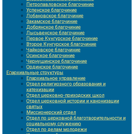
Петропавловское благочиние
Успенское благочиние
Лобановское благочиние
Закамское благочиние
Добрянское благочиние
Лысьвенское благочиние
Первое Кунгурское благочиние
Второе Кунгурское благочиние
Чайковское благочиние
Осинское благочиние
Чернушинское благочиние
Ординское благочиние
Епархиальные структуры
Епархиальное управление
Отдел религиозного образования и
катехизации
Отдел церковно-приходских школ
Отдел церковной истории и канонизации
святых
Миссионерский отдел
Отдел по церковной благотворительности и
социальному служению
Отдел по делам молодежи