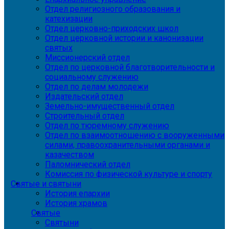
Отдел религиозного образования и
катехизации
Отдел церковно-приходских школ
Отдел церковной истории и канонизации
святых
Миссионерский отдел
Отдел по церковной благотворительности и
социальному служению
Отдел по делам молодежи
Издательский отдел
Земельно-имущественный отдел
Строительный отдел
Отдел по тюремному служению
Отдел по взаимоотношению с вооруженными
силами, правоохранительными органами и
казачеством
Паломнический отдел
Комиссия по физической культуре и спорту
Святые и святыни
История епархии
История храмов
Святые
Святыни