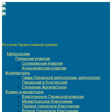
Перейти
к
содержимому
По благословению митрополита Пермского и Кунгурского
Игнатия
Пермская митрополия
Русской Православной церкви
Митрополия
Пермская епархия
Соликамская епархия
Кудымкарская епархия
Архипастырь
Глава Пермской митрополии, митрополит
Пермский и Кунгурский
Служение Архипастыря
Храмы и монастыри
Благочинные Пермской епархии
Монастырское благочиние
Первое городское благочиние
Второе Городское благочиние