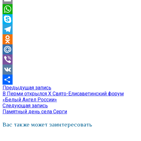
Email
WhatsApp
Skype
Telegram
Odnoklassniki
Mail.Ru
Viber
VK
Предыдущая
Предыдущая запись
Навигация
Отправить
запись:
В Перми открылся X Свято-Елисаветинский форум
по
«Белый Ангел России»
Следующая
Следующая запись
записям
запись:
Памятный день села Серги
Вас также может заинтересовать