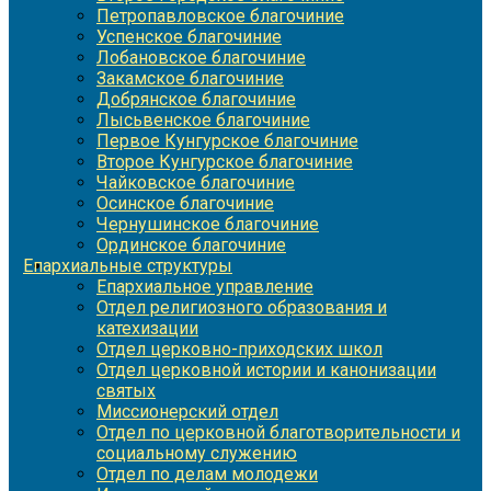
Петропавловское благочиние
Успенское благочиние
Лобановское благочиние
Закамское благочиние
Добрянское благочиние
Лысьвенское благочиние
Первое Кунгурское благочиние
Второе Кунгурское благочиние
Чайковское благочиние
Осинское благочиние
Чернушинское благочиние
Ординское благочиние
Епархиальные структуры
Епархиальное управление
Отдел религиозного образования и
катехизации
Отдел церковно-приходских школ
Отдел церковной истории и канонизации
святых
Миссионерский отдел
Отдел по церковной благотворительности и
социальному служению
Отдел по делам молодежи