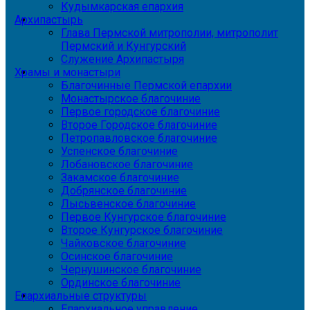
Кудымкарская епархия
Архипастырь
Глава Пермской митрополии, митрополит
Пермский и Кунгурский
Служение Архипастыря
Храмы и монастыри
Благочинные Пермской епархии
Монастырское благочиние
Первое городское благочиние
Второе Городское благочиние
Петропавловское благочиние
Успенское благочиние
Лобановское благочиние
Закамское благочиние
Добрянское благочиние
Лысьвенское благочиние
Первое Кунгурское благочиние
Второе Кунгурское благочиние
Чайковское благочиние
Осинское благочиние
Чернушинское благочиние
Ординское благочиние
Епархиальные структуры
Епархиальное управление