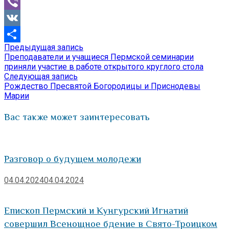
Mail.Ru
Viber
VK
Предыдущая
Предыдущая запись
Навигация
Отправить
запись:
Преподаватели и учащиеся Пермской семинарии
по
приняли участие в работе открытого круглого стола
Следующая
Следующая запись
записям
запись:
Рождество Пресвятой Богородицы и Приснодевы
Марии
Вас также может заинтересовать
Разговор о будущем молодежи
04.04.2024
04.04.2024
Епископ Пермский и Кунгурский Игнатий
совершил Всенощное бдение в Свято-Троицком