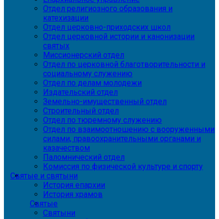
Отдел религиозного образования и
катехизации
Отдел церковно-приходских школ
Отдел церковной истории и канонизации
святых
Миссионерский отдел
Отдел по церковной благотворительности и
социальному служению
Отдел по делам молодежи
Издательский отдел
Земельно-имущественный отдел
Строительный отдел
Отдел по тюремному служению
Отдел по взаимоотношению с вооруженными
силами, правоохранительными органами и
казачеством
Паломнический отдел
Комиссия по физической культуре и спорту
Святые и святыни
История епархии
История храмов
Святые
Святыни