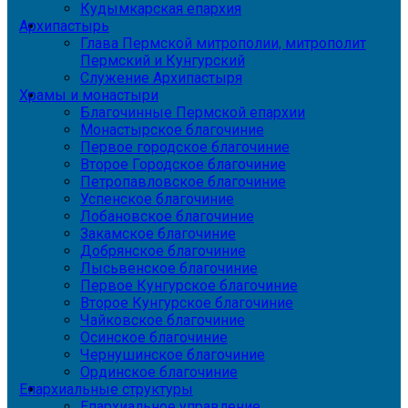
Кудымкарская епархия
Архипастырь
Глава Пермской митрополии, митрополит
Пермский и Кунгурский
Служение Архипастыря
Храмы и монастыри
Благочинные Пермской епархии
Монастырское благочиние
Первое городское благочиние
Второе Городское благочиние
Петропавловское благочиние
Успенское благочиние
Лобановское благочиние
Закамское благочиние
Добрянское благочиние
Лысьвенское благочиние
Первое Кунгурское благочиние
Второе Кунгурское благочиние
Чайковское благочиние
Осинское благочиние
Чернушинское благочиние
Ординское благочиние
Епархиальные структуры
Епархиальное управление