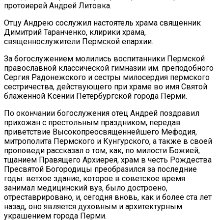
протоиерей Андрей Литовка.
Отцу Андрею сослужил настоятель храма священник
Димитрий Таранченко, клирики храма,
священнослужители Пермской епархии.
За богослужением молились воспитанники Пермской
православной классической гимназии им. преподобного
Сергия Радонежского и сестры милосердия пермского
сестричества, действующего при храме во имя Святой
блаженной Ксении Петербургской города Перми.
По окончании богослужения отец Андрей поздравил
прихожан с престольным праздником, передав
приветствие Высокопреосвященнейшего Мефодия,
митрополита Пермского и Кунгурского, а также в своей
проповеди рассказал о том, как, по милости Божией,
тщанием Правящего Архиерея, храм в честь Рождества
Пресвятой Богородицы преобразился за последние
годы: ветхое здание, которое в советское время
занимал медицинский вуз, было достроено,
отреставрировано, и, сегодня вновь, как и более ста лет
назад, оно является духовным и архитектурным
украшением города Перми.