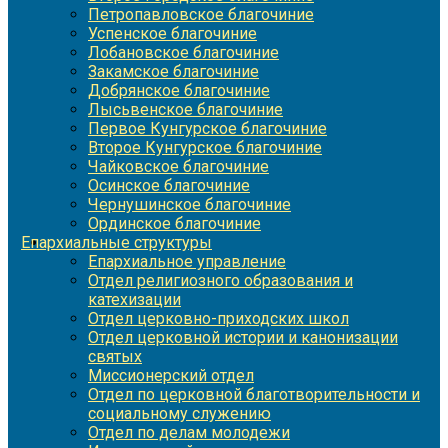
Петропавловское благочиние
Успенское благочиние
Лобановское благочиние
Закамское благочиние
Добрянское благочиние
Лысьвенское благочиние
Первое Кунгурское благочиние
Второе Кунгурское благочиние
Чайковское благочиние
Осинское благочиние
Чернушинское благочиние
Ординское благочиние
Епархиальные структуры
Епархиальное управление
Отдел религиозного образования и
катехизации
Отдел церковно-приходских школ
Отдел церковной истории и канонизации
святых
Миссионерский отдел
Отдел по церковной благотворительности и
социальному служению
Отдел по делам молодежи