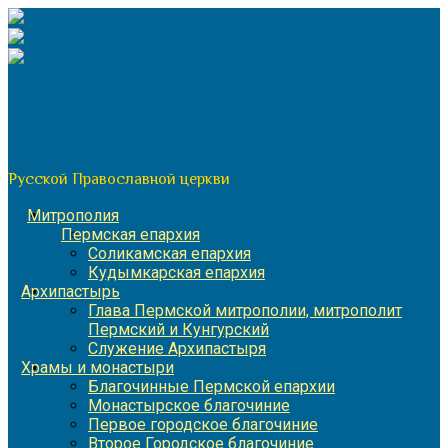
Перейти
к
содержимому
По благословению митрополита Пермского и Кунгурского
Игнатия
Пермская митрополия
Русской Православной церкви
Митрополия
Пермская епархия
Соликамская епархия
Кудымкарская епархия
Архипастырь
Глава Пермской митрополии, митрополит
Пермский и Кунгурский
Служение Архипастыря
Храмы и монастыри
Благочинные Пермской епархии
Монастырское благочиние
Первое городское благочиние
Второе Городское благочиние