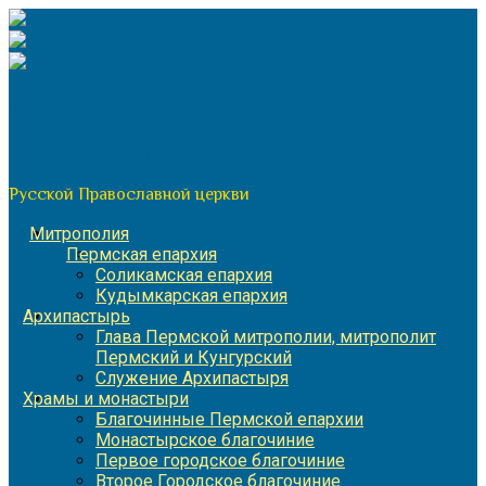
Перейти
к
содержимому
По благословению митрополита Пермского и Кунгурского
Игнатия
Пермская митрополия
Русской Православной церкви
Митрополия
Пермская епархия
Соликамская епархия
Кудымкарская епархия
Архипастырь
Глава Пермской митрополии, митрополит
Пермский и Кунгурский
Служение Архипастыря
Храмы и монастыри
Благочинные Пермской епархии
Монастырское благочиние
Первое городское благочиние
Второе Городское благочиние