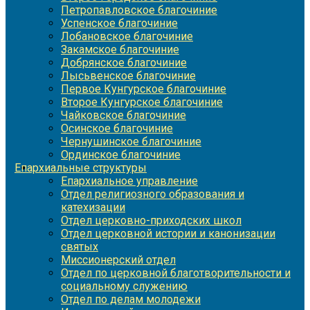
Петропавловское благочиние
Успенское благочиние
Лобановское благочиние
Закамское благочиние
Добрянское благочиние
Лысьвенское благочиние
Первое Кунгурское благочиние
Второе Кунгурское благочиние
Чайковское благочиние
Осинское благочиние
Чернушинское благочиние
Ординское благочиние
Епархиальные структуры
Епархиальное управление
Отдел религиозного образования и
катехизации
Отдел церковно-приходских школ
Отдел церковной истории и канонизации
святых
Миссионерский отдел
Отдел по церковной благотворительности и
социальному служению
Отдел по делам молодежи