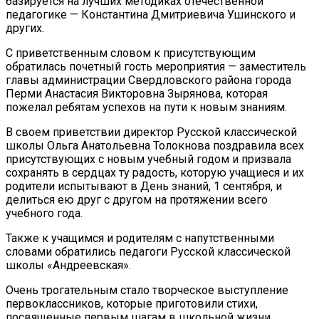
базируется на лучших методиках отечественной
педагогике — Константина Дмитриевича Ушинского и
других.
С приветственным словом к присутствующим
обратилась почетный гость мероприятия — заместитель
главы администрации Свердловского района города
Перми Анастасия Викторовна Зырянова, которая
пожелал ребятам успехов на пути к новым знаниям.
В своем приветствии директор Русской классической
школы Ольга Анатольевна Толокнова поздравила всех
присутствующих с новым учебный годом и призвала
сохранять в сердцах ту радость, которую учащиеся и их
родители испытывают в День знаний, 1 сентября, и
делиться ею друг с другом на протяжении всего
учебного года.
Также к учащимся и родителям с напутственными
словами обратились педагоги Русской классической
школы «Андреевская».
Очень трогательным стало творческое выступление
первоклассников, которые приготовили стихи,
посвященные первым шагам в школьной жизни.