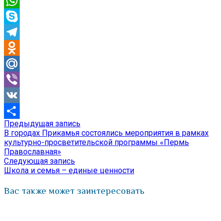
Email
WhatsApp
Skype
Telegram
Odnoklassniki
Mail.Ru
Viber
VK
Предыдущая
Предыдущая запись
Навигация
Отправить
запись:
В городах Прикамья состоялись мероприятия в рамках
по
культурно-просветительской программы «Пермь
Православная»
записям
Следующая
Следующая запись
запись:
Школа и семья – единые ценности
Вас также может заинтересовать