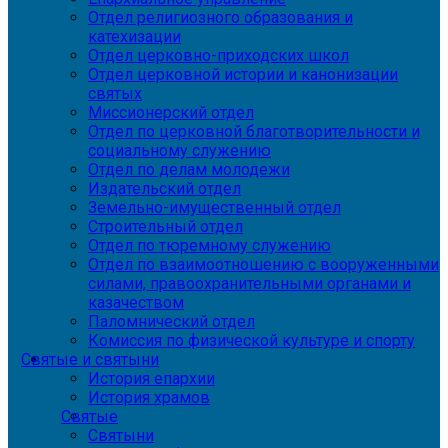
Отдел религиозного образования и
катехизации
Отдел церковно-приходских школ
Отдел церковной истории и канонизации
святых
Миссионерский отдел
Отдел по церковной благотворительности и
социальному служению
Отдел по делам молодежи
Издательский отдел
Земельно-имущественный отдел
Строительный отдел
Отдел по тюремному служению
Отдел по взаимоотношению с вооруженными
силами, правоохранительными органами и
казачеством
Паломнический отдел
Комиссия по физической культуре и спорту
Святые и святыни
История епархии
История храмов
Святые
Святыни