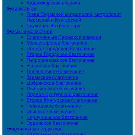
Кудымкарская епархия
Архипастырь
Глава Пермской митрополии, митрополит
Пермский и Кунгурский
Служение Архипастыря
Храмы и монастыри
Благочинные Пермской епархии
Монастырское благочиние
Первое городское благочиние
Второе Городское благочиние
Петропавловское благочиние
Успенское благочиние
Лобановское благочиние
Закамское благочиние
Добрянское благочиние
Лысьвенское благочиние
Первое Кунгурское благочиние
Второе Кунгурское благочиние
Чайковское благочиние
Осинское благочиние
Чернушинское благочиние
Ординское благочиние
Епархиальные структуры
Епархиальное управление