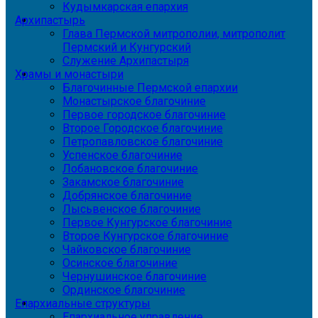
Кудымкарская епархия
Архипастырь
Глава Пермской митрополии, митрополит
Пермский и Кунгурский
Служение Архипастыря
Храмы и монастыри
Благочинные Пермской епархии
Монастырское благочиние
Первое городское благочиние
Второе Городское благочиние
Петропавловское благочиние
Успенское благочиние
Лобановское благочиние
Закамское благочиние
Добрянское благочиние
Лысьвенское благочиние
Первое Кунгурское благочиние
Второе Кунгурское благочиние
Чайковское благочиние
Осинское благочиние
Чернушинское благочиние
Ординское благочиние
Епархиальные структуры
Епархиальное управление