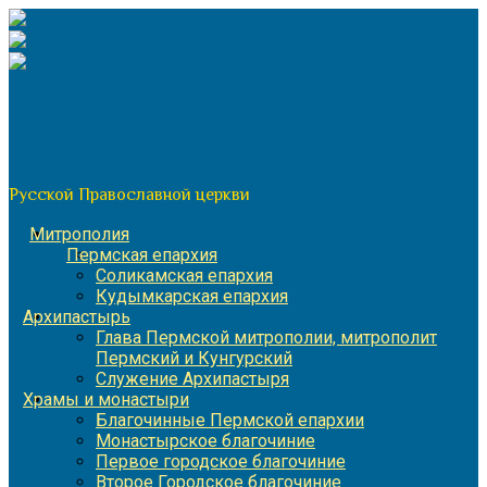
Перейти
к
содержимому
По благословению митрополита Пермского и Кунгурского
Игнатия
Пермская митрополия
Русской Православной церкви
Митрополия
Пермская епархия
Соликамская епархия
Кудымкарская епархия
Архипастырь
Глава Пермской митрополии, митрополит
Пермский и Кунгурский
Служение Архипастыря
Храмы и монастыри
Благочинные Пермской епархии
Монастырское благочиние
Первое городское благочиние
Второе Городское благочиние