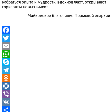
набраться опыта и мудрости, вдохновляют, открывают
горизонты новых высот.
Чайковское благочиние Пермской епархии
Facebook
Twitter
Email
WhatsApp
Skype
Telegram
Odnoklassniki
Mail.Ru
Viber
VK