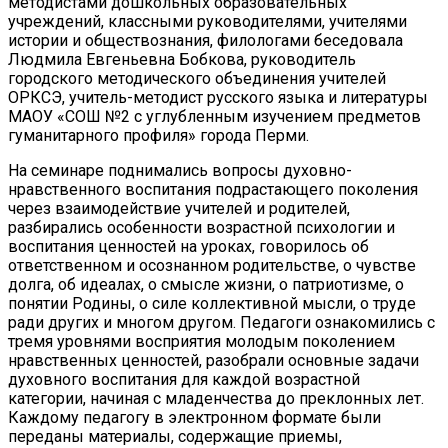
методистами дошкольных образовательных
учреждений, классными руководителями, учителями
истории и обществознания, филологами беседовала
Людмила Евгеньевна Бобкова, руководитель
городского методического объединения учителей
ОРКСЭ, учитель-методист русского языка и литературы
МАОУ «СОШ №2 с углубленным изучением предметов
гуманитарного профиля» города Перми.
На семинаре поднимались вопросы духовно-
нравственного воспитания подрастающего поколения
через взаимодействие учителей и родителей,
разбирались особенности возрастной психологии и
воспитания ценностей на уроках, говорилось об
ответственном и осознанном родительстве, о чувстве
долга, об идеалах, о смысле жизни, о патриотизме, о
понятии Родины, о силе коллективной мысли, о труде
ради других и многом другом. Педагоги ознакомились с
тремя уровнями восприятия молодым поколением
нравственных ценностей, разобрали основные задачи
духовного воспитания для каждой возрастной
категории, начиная с младенчества до преклонных лет.
Каждому педагогу в электронном формате были
переданы материалы, содержащие приемы,