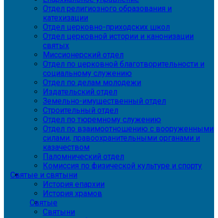
Отдел религиозного образования и
катехизации
Отдел церковно-приходских школ
Отдел церковной истории и канонизации
святых
Миссионерский отдел
Отдел по церковной благотворительности и
социальному служению
Отдел по делам молодежи
Издательский отдел
Земельно-имущественный отдел
Строительный отдел
Отдел по тюремному служению
Отдел по взаимоотношению с вооруженными
силами, правоохранительными органами и
казачеством
Паломнический отдел
Комиссия по физической культуре и спорту
Святые и святыни
История епархии
История храмов
Святые
Святыни