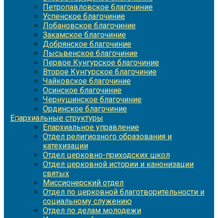
Петропавловское благочиние
Успенское благочиние
Лобановское благочиние
Закамское благочиние
Добрянское благочиние
Лысьвенское благочиние
Первое Кунгурское благочиние
Второе Кунгурское благочиние
Чайковское благочиние
Осинское благочиние
Чернушинское благочиние
Ординское благочиние
Епархиальные структуры
Епархиальное управление
Отдел религиозного образования и
катехизации
Отдел церковно-приходских школ
Отдел церковной истории и канонизации
святых
Миссионерский отдел
Отдел по церковной благотворительности и
социальному служению
Отдел по делам молодежи