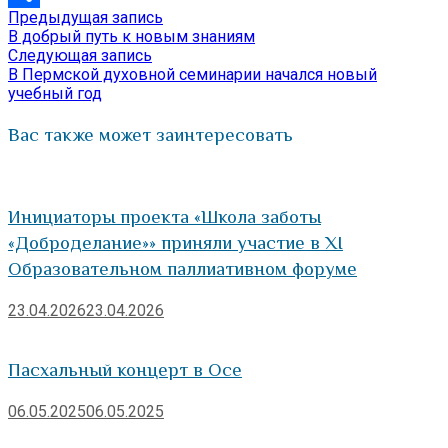
Предыдущая
Предыдущая запись
Навигация
Отправить
запись:
В добрый путь к новым знаниям
по
Следующая
Следующая запись
запись:
В Пермской духовной семинарии начался новый
записям
учебный год
Вас также может заинтересовать
Инициаторы проекта «Школа заботы
«Доброделание»» приняли участие в XI
Образовательном паллиативном форуме
23.04.2026
23.04.2026
Пасхальный концерт в Осе
06.05.2025
06.05.2025