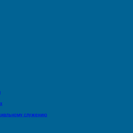
и
х
оциальному служению