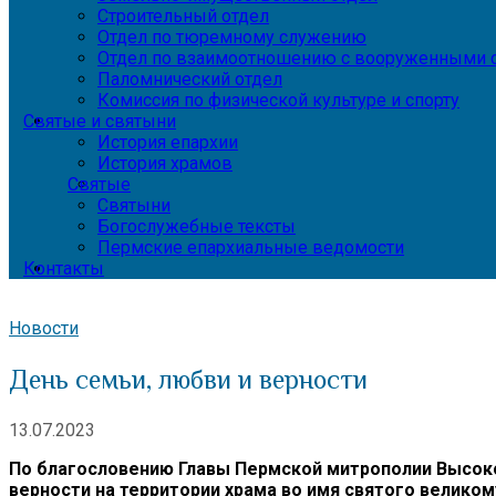
Строительный отдел
Отдел по тюремному служению
Отдел по взаимоотношению с вооруженными с
Паломнический отдел
Комиссия по физической культуре и спорту
Святые и святыни
История епархии
История храмов
Святые
Святыни
Богослужебные тексты
Пермские епархиальные ведомости
Контакты
Новости
День семьи, любви и верности
13.07.2023
По благословению Главы Пермской митрополии Высоко
верности на территории храма во имя святого велико