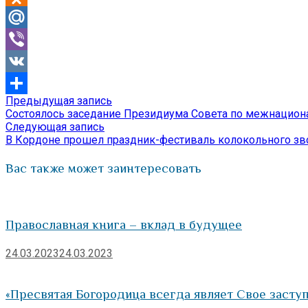
Odnoklassniki
Mail.Ru
Viber
VK
Предыдущая
Предыдущая запись
Навигация
Отправить
запись:
Состоялось заседание Президиума Совета по межнаци
по
Следующая
Следующая запись
запись:
В Кордоне прошел праздник-фестиваль колокольного зво
записям
Вас также может заинтересовать
Православная книга – вклад в будущее
24.03.2023
24.03.2023
«Пресвятая Богородица всегда являет Свое заступ