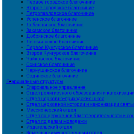
Первое городское благочиние
Второе Городское благочиние
Петропавловское благочиние
Успенское благочиние
Лобановское благочиние
Закамское благочиние
Добрянское благочиние
Лысьвенское благочиние
Первое Кунгурское благочиние
Второе Кунгурское благочиние
Чайковское благочиние
Осинское благочиние
Чернушинское благочиние
Ординское благочиние
Епархиальные структуры
Епархиальное управление
Отдел религиозного образования и катехизаци
Отдел церковно-приходских школ
Отдел церковной истории и канонизации святы
Миссионерский отдел
Отдел по церковной благотворительности и с
Отдел по делам молодежи
Издательский отдел
Земельно-имущественный отдел