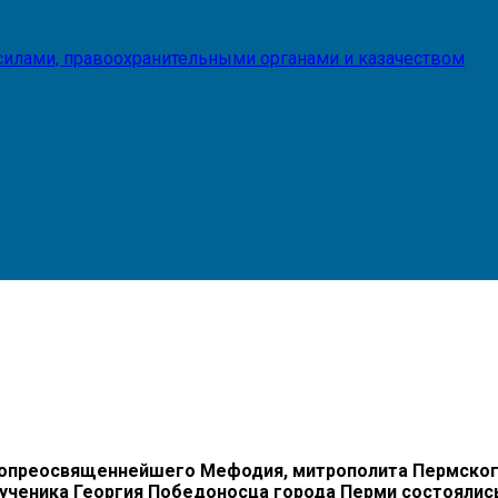
илами, правоохранительными органами и казачеством
преосвященнейшего Мефодия, митрополита Пермского и
мученика Георгия Победоносца города Перми состоялис