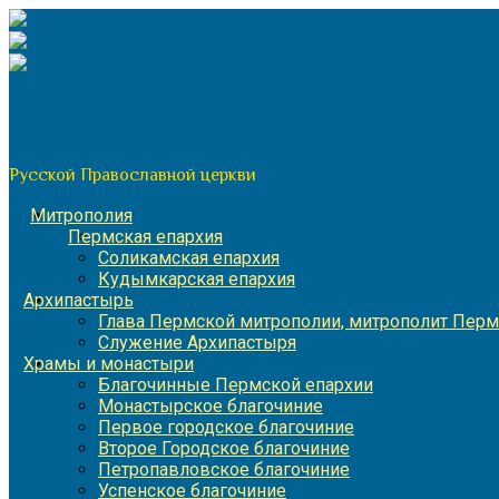
Перейти
к
содержимому
По благословению митрополита Пермского и Кунгурского 
Пермская митрополия
Русской Православной церкви
Митрополия
Пермская епархия
Соликамская епархия
Кудымкарская епархия
Архипастырь
Глава Пермской митрополии, митрополит Перм
Служение Архипастыря
Храмы и монастыри
Благочинные Пермской епархии
Монастырское благочиние
Первое городское благочиние
Второе Городское благочиние
Петропавловское благочиние
Успенское благочиние