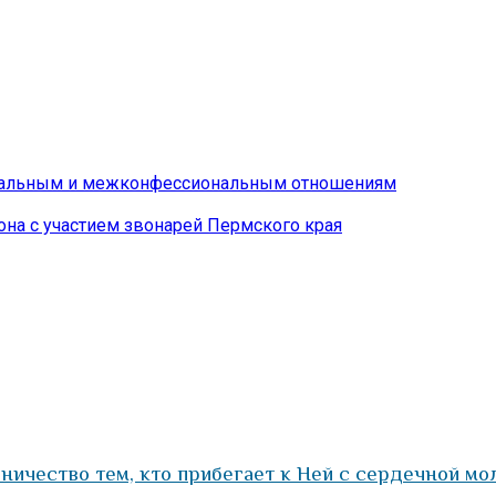
ональным и межконфессиональным отношениям
на с участием звонарей Пермского края
ничество тем, кто прибегает к Ней с сердечной мо