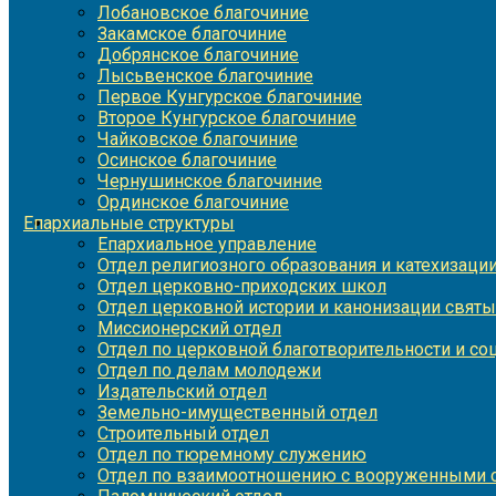
Лобановское благочиние
Закамское благочиние
Добрянское благочиние
Лысьвенское благочиние
Первое Кунгурское благочиние
Второе Кунгурское благочиние
Чайковское благочиние
Осинское благочиние
Чернушинское благочиние
Ординское благочиние
Епархиальные структуры
Епархиальное управление
Отдел религиозного образования и катехизаци
Отдел церковно-приходских школ
Отдел церковной истории и канонизации святы
Миссионерский отдел
Отдел по церковной благотворительности и с
Отдел по делам молодежи
Издательский отдел
Земельно-имущественный отдел
Строительный отдел
Отдел по тюремному служению
Отдел по взаимоотношению с вооруженными с