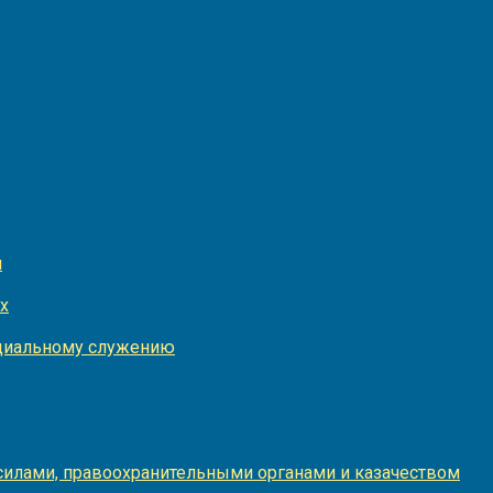
и
х
оциальному служению
илами, правоохранительными органами и казачеством