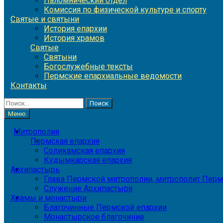
Паломнический отдел
Комиссия по физической культуре и спорту
Святые и святыни
История епархии
История храмов
Святые
Святыни
Богослужебные тексты
Пермские епархиальные ведомости
Контакты
Найти:
Меню
Митрополия
Пермская епархия
Соликамская епархия
Кудымкарская епархия
Архипастырь
Глава Пермской митрополии, митрополит Перм
Служение Архипастыря
Храмы и монастыри
Благочинные Пермской епархии
Монастырское благочиние