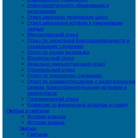
Отдел религиозного образования и
катехизации
Отдел церковно-приходских школ
Отдел церковной истории и канонизации
святых
Миссионерский отдел
Отдел по церковной благотворительности и
социальному служению
Отдел по делам молодежи
Издательский отдел
Земельно-имущественный отдел
Строительный отдел
Отдел по тюремному служению
Отдел по взаимоотношению с вооруженными
силами, правоохранительными органами и
казачеством
Паломнический отдел
Комиссия по физической культуре и спорту
Святые и святыни
История епархии
История храмов
Святые
Святыни