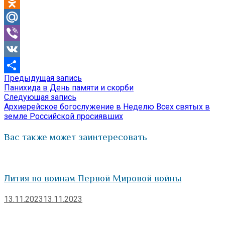
Telegram
Odnoklassniki
Mail.Ru
Viber
VK
Предыдущая
Предыдущая запись
Навигация
Отправить
запись:
Панихида в День памяти и скорби
по
Следующая
Следующая запись
запись:
Архиерейское богослужение в Неделю Всех святых в
записям
земле Российской просиявших
Вас также может заинтересовать
Лития по воинам Первой Мировой войны
13.11.2023
13.11.2023