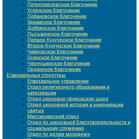
Петропавловское благочиние
Успенское благочиние
Лобановское благочиние
Закамское благочиние
Добрянское благочиние
Лысьвенское благочиние
Первое Кунгурское благочиние
Второе Кунгурское благочиние
Чайковское благочиние
Осинское благочиние
Чернушинское благочиние
Ординское благочиние
Епархиальные структуры
Епархиальное управление
Отдел религиозного образования и
катехизации
Отдел церковно-приходских школ
Отдел церковной истории и канонизации
святых
Миссионерский отдел
Отдел по церковной благотворительности и
социальному служению
Отдел по делам молодежи