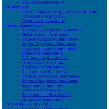
Кудымкарская епархия
Архипастырь
Глава Пермской митрополии, митрополит
Пермский и Кунгурский
Служение Архипастыря
Храмы и монастыри
Благочинные Пермской епархии
Монастырское благочиние
Первое городское благочиние
Второе Городское благочиние
Петропавловское благочиние
Успенское благочиние
Лобановское благочиние
Закамское благочиние
Добрянское благочиние
Лысьвенское благочиние
Первое Кунгурское благочиние
Второе Кунгурское благочиние
Чайковское благочиние
Осинское благочиние
Чернушинское благочиние
Ординское благочиние
Епархиальные структуры
Епархиальное управление