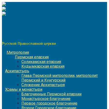
Перейти
к
содержимому
По благословению митрополита Пермского и Кунгурского
Игнатия
Пермская митрополия
Русской Православной церкви
Митрополия
Пермская епархия
Соликамская епархия
Кудымкарская епархия
Архипастырь
Глава Пермской митрополии, митрополит
Пермский и Кунгурский
Служение Архипастыря
Храмы и монастыри
Благочинные Пермской епархии
Монастырское благочиние
Первое городское благочиние
Второе Городское благочиние