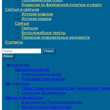
Паломнический отдел
Комиссия по физической культуре и спорту
Святые и святыни
История епархии
История храмов
Святые
Святыни
Богослужебные тексты
Пермские епархиальные ведомости
Контакты
Найти:
Меню
Митрополия
Пермская епархия
Соликамская епархия
Кудымкарская епархия
Архипастырь
Глава Пермской митрополии, митрополит Перм
Служение Архипастыря
Храмы и монастыри
Благочинные Пермской епархии
Монастырское благочиние