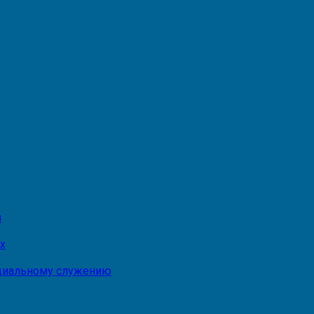
и
х
оциальному служению