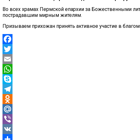
Во всех храмах Пермской епархии за Божественными литу
пострадавшим мирным жителям.
Призываем прихожан принять активное участие в благом
Facebook
Twitter
Email
WhatsApp
Skype
Telegram
Odnoklassniki
Mail.Ru
Viber
VK