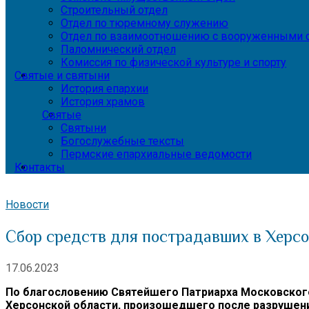
Строительный отдел
Отдел по тюремному служению
Отдел по взаимоотношению с вооруженными с
Паломнический отдел
Комиссия по физической культуре и спорту
Святые и святыни
История епархии
История храмов
Святые
Святыни
Богослужебные тексты
Пермские епархиальные ведомости
Контакты
Новости
Сбор средств для пострадавших в Херсо
17.06.2023
По благословению Святейшего Патриарха Московского
Херсонской области, произошедшего после разрушени