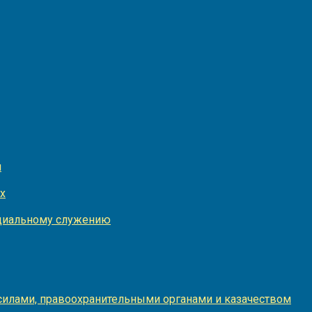
и
х
оциальному служению
илами, правоохранительными органами и казачеством