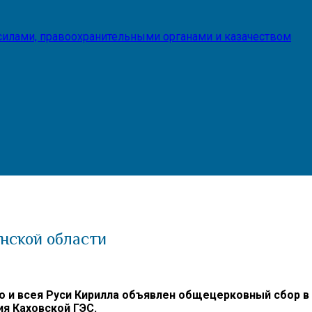
илами, правоохранительными органами и казачеством
нской области
 и всея Руси Кирилла объявлен общецерковный сбор в
я Каховской ГЭС.