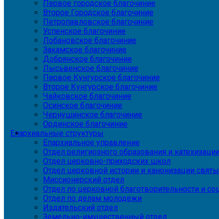
Первое городское благочиние
Второе Городское благочиние
Петропавловское благочиние
Успенское благочиние
Лобановское благочиние
Закамское благочиние
Добрянское благочиние
Лысьвенское благочиние
Первое Кунгурское благочиние
Второе Кунгурское благочиние
Чайковское благочиние
Осинское благочиние
Чернушинское благочиние
Ординское благочиние
Епархиальные структуры
Епархиальное управление
Отдел религиозного образования и катехизаци
Отдел церковно-приходских школ
Отдел церковной истории и канонизации святы
Миссионерский отдел
Отдел по церковной благотворительности и с
Отдел по делам молодежи
Издательский отдел
Земельно-имущественный отдел