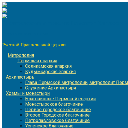
Перейти
к
содержимому
По благословению митрополита Пермского и Кунгурского 
Пермская митрополия
Русской Православной церкви
Митрополия
Пермская епархия
Соликамская епархия
Кудымкарская епархия
Архипастырь
Глава Пермской митрополии, митрополит Перм
Служение Архипастыря
Храмы и монастыри
Благочинные Пермской епархии
Монастырское благочиние
Первое городское благочиние
Второе Городское благочиние
Петропавловское благочиние
Успенское благочиние