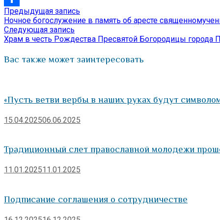
Предыдущая
Предыдущая запись
Навигация
Отправить
запись:
Ночное богослужение в память об аресте священномучен
по
Следующая
Следующая запись
запись:
Храм в честь Рождества Пресвятой Богородицы города 
записям
Вас также может заинтересовать
«Пусть ветви вербы в наших руках будут символом
15.04.2025
06.06.2025
Традиционный слет православной молодежи проше
11.01.2025
11.01.2025
Подписание соглашения о сотрудничестве
16.12.2025
16.12.2025