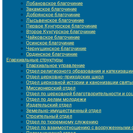
Лобановское благочиние
Закамское благочиние
Добрянское благочиние
Лысьвенское благочиние
Первое Кунгурское благочиние
Второе Кунгурское благочиние
Чайковское благочиние
Осинское благочиние
Чернушинское благочиние
Ординское благочиние
Епархиальные структуры
Епархиальное управление
Отдел религиозного образования и катехизаци
Отдел церковно-приходских школ
Отдел церковной истории и канонизации святы
Миссионерский отдел
Отдел по церковной благотворительности и с
Отдел по делам молодежи
Издательский отдел
Земельно-имущественный отдел
Строительный отдел
Отдел по тюремному служению
Отдел по взаимоотношению с вооруженными с