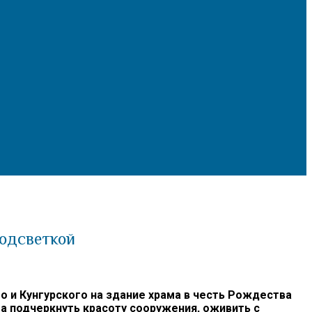
одсветкой
и Кунгурского на здание храма в честь Рождества
а подчеркнуть красоту сооружения, оживить с