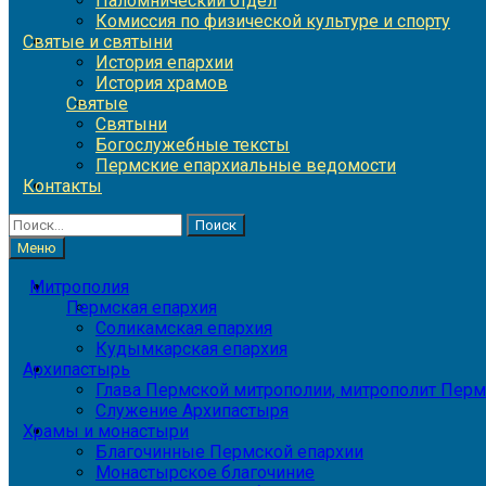
Паломнический отдел
Комиссия по физической культуре и спорту
Святые и святыни
История епархии
История храмов
Святые
Святыни
Богослужебные тексты
Пермские епархиальные ведомости
Контакты
Найти:
Меню
Митрополия
Пермская епархия
Соликамская епархия
Кудымкарская епархия
Архипастырь
Глава Пермской митрополии, митрополит Перм
Служение Архипастыря
Храмы и монастыри
Благочинные Пермской епархии
Монастырское благочиние