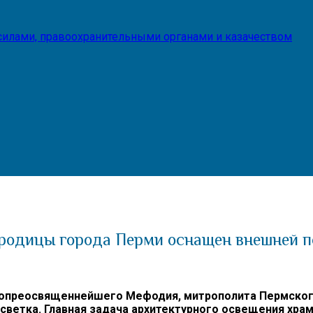
илами, правоохранительными органами и казачеством
ородицы города Перми оснащен внешней п
опреосвященнейшего Мефодия, митрополита Пермского 
ветка. Главная задача архитектурного освещения храм