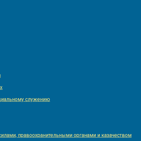
и
х
оциальному служению
илами, правоохранительными органами и казачеством