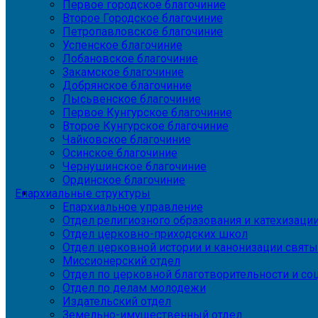
Первое городское благочиние
Второе Городское благочиние
Петропавловское благочиние
Успенское благочиние
Лобановское благочиние
Закамское благочиние
Добрянское благочиние
Лысьвенское благочиние
Первое Кунгурское благочиние
Второе Кунгурское благочиние
Чайковское благочиние
Осинское благочиние
Чернушинское благочиние
Ординское благочиние
Епархиальные структуры
Епархиальное управление
Отдел религиозного образования и катехизаци
Отдел церковно-приходских школ
Отдел церковной истории и канонизации святы
Миссионерский отдел
Отдел по церковной благотворительности и с
Отдел по делам молодежи
Издательский отдел
Земельно-имущественный отдел