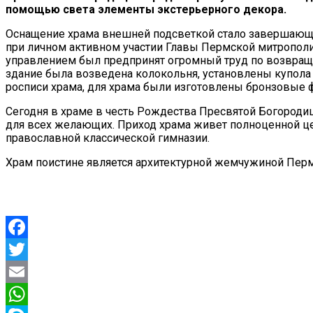
помощью света элементы экстерьерного декора.
Оснащение храма внешней подсветкой стало завершающи
при личном активном участии Главы Пермской митропо
управлением был предпринят огромный труд по возвраще
здание была возведена колокольня, установлены купола 
росписи храма, для храма были изготовлены бронзовые 
Сегодня в храме в честь Рождества Пресвятой Богородиц
для всех желающих. Приход храма живет полноценной ц
православной классической гимназии.
Храм поистине является архитектурной жемчужиной Перм
Facebook
Twitter
Email