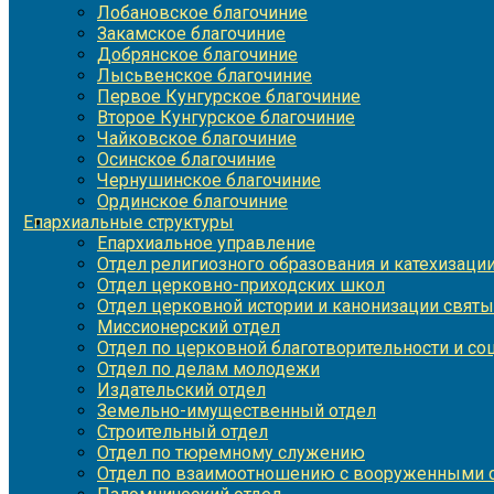
Лобановское благочиние
Закамское благочиние
Добрянское благочиние
Лысьвенское благочиние
Первое Кунгурское благочиние
Второе Кунгурское благочиние
Чайковское благочиние
Осинское благочиние
Чернушинское благочиние
Ординское благочиние
Епархиальные структуры
Епархиальное управление
Отдел религиозного образования и катехизаци
Отдел церковно-приходских школ
Отдел церковной истории и канонизации святы
Миссионерский отдел
Отдел по церковной благотворительности и с
Отдел по делам молодежи
Издательский отдел
Земельно-имущественный отдел
Строительный отдел
Отдел по тюремному служению
Отдел по взаимоотношению с вооруженными с