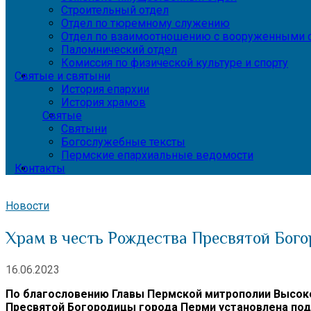
Строительный отдел
Отдел по тюремному служению
Отдел по взаимоотношению с вооруженными с
Паломнический отдел
Комиссия по физической культуре и спорту
Святые и святыни
История епархии
История храмов
Святые
Святыни
Богослужебные тексты
Пермские епархиальные ведомости
Контакты
Новости
Храм в честь Рождества Пресвятой Бог
16.06.2023
По благословению Главы Пермской митрополии Высок
Пресвятой Богородицы города Перми установлена подс