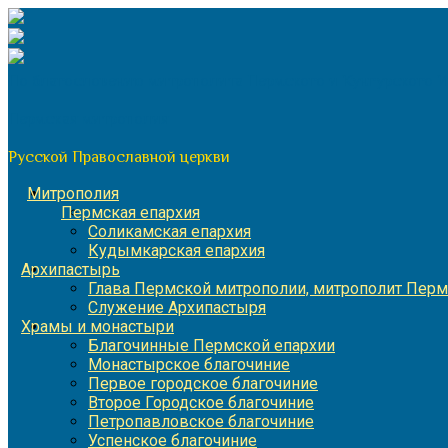
Перейти
к
содержимому
По благословению митрополита Пермского и Кунгурского 
Пермская митрополия
Русской Православной церкви
Митрополия
Пермская епархия
Соликамская епархия
Кудымкарская епархия
Архипастырь
Глава Пермской митрополии, митрополит Перм
Служение Архипастыря
Храмы и монастыри
Благочинные Пермской епархии
Монастырское благочиние
Первое городское благочиние
Второе Городское благочиние
Петропавловское благочиние
Успенское благочиние