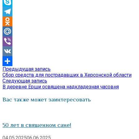
WhatsApp
Skype
Telegram
Odnoklassniki
Mail.Ru
Viber
VK
Предыдущая
Предыдущая запись
Навигация
Отправить
запись:
Сбор средств для пострадавших в Херсонской области
по
Следующая
Следующая запись
запись:
В деревне Ерши освящена надкладезная часовня
записям
Вас также может заинтересовать
50 лет в священном сане!
04.05.2025
06.06.2025