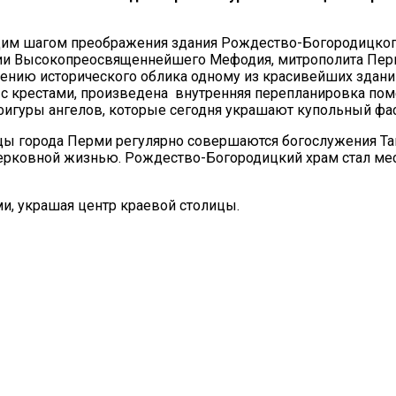
м шагом преображения здания Рождество-Богородицкого х
лии Высокопреосвященнейшего Мефодия, митрополита Пер
нию исторического облика одному из красивейших зданий 
с крестами, произведена внутренняя перепланировка поме
фигуры ангелов, которые сегодня украшают купольный фас
ы города Перми регулярно совершаются богослужения Таи
ерковной жизнью. Рождество-Богородицкий храм стал ме
и, украшая центр краевой столицы.