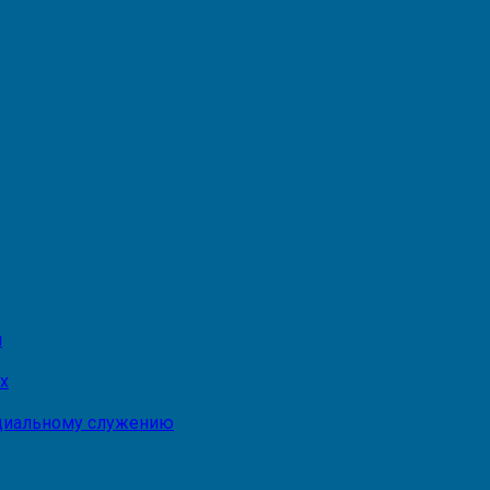
и
х
оциальному служению