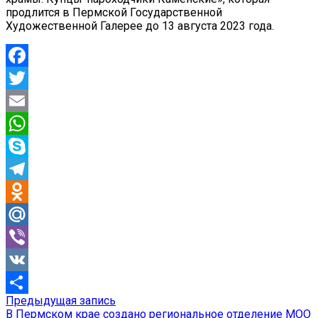
продлится в Пермской Государственной
Художественной Галерее до 13 августа 2023 года.
Facebook
Twitter
Email
WhatsApp
Skype
Telegram
Odnoklassniki
Mail.Ru
Viber
VK
Предыдущая
Предыдущая запись
Навигация
Отправить
запись:
В Пермском крае создано региональное отделение МОО