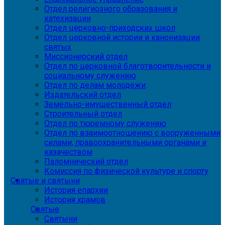
Отдел религиозного образования и
катехизации
Отдел церковно-приходских школ
Отдел церковной истории и канонизации
святых
Миссионерский отдел
Отдел по церковной благотворительности и
социальному служению
Отдел по делам молодежи
Издательский отдел
Земельно-имущественный отдел
Строительный отдел
Отдел по тюремному служению
Отдел по взаимоотношению с вооруженными
силами, правоохранительными органами и
казачеством
Паломнический отдел
Комиссия по физической культуре и спорту
Святые и святыни
История епархии
История храмов
Святые
Святыни