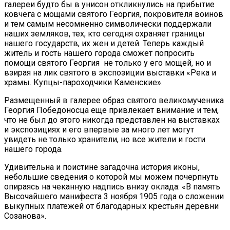
галереи будто бы в унисон откликнулись на прибытие
ковчега с мощами святого Георгия, покровителя воинов
и тем самым несомненно символически поддержали
наших земляков, тех, кто сегодня охраняет границы
нашего государств, их жен и детей. Теперь каждый
житель и гость нашего города сможет попросить
помощи святого Георгия не только у его мощей, но и
взирая на лик святого в экспозиции выставки «Река и
храмы. Купцы-пароходчики Каменские».
Размещенный в галерее образ святого великомученика
Георгия Победоносца еще привлекает внимание и тем,
что не был до этого никогда представлен на выставках
и экспозициях и его впервые за много лет могут
увидеть не только хранители, но все жители и гости
нашего города.
Удивительна и поистине загадочна история иконы,
небольшие сведения о которой мы можем почерпнуть
опираясь на чеканную надпись внизу оклада: «В память
Высочайшего манифеста 3 ноября 1905 года о сложении
выкупных платежей от благодарных крестьян деревни
Созанова».