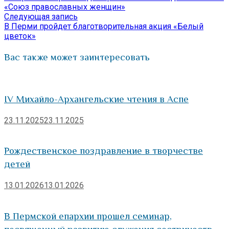
по
«Союз православных женщин»
Следующая
Следующая запись
записям
запись:
В Перми пройдет благотворительная акция «Белый
цветок»
Вас также может заинтересовать
IV Михайло-Архангельские чтения в Аспе
23.11.2025
23.11.2025
Рождественское поздравление в творчестве
детей
13.01.2026
13.01.2026
В Пермской епархии прошел семинар,