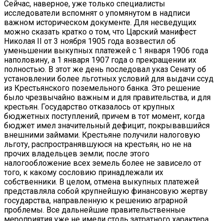
Сейчас, наверное, уже только специалисты
исследователи вспомнят о упомянутом в надписи
важном историческом документе. Для несведущих
можно сказать кратко о том, что Царский манифест
Николая II от 3 ноября 1905 года возвестил об
уменьшении выкупных платежей с 1 января 1906 года
наполовину, а 1 января 1907 года о прекращении их
полностью. В этот же день последовал указ Сенату об
установлении более льготных условий для выдачи ссуд
из Крестьянского поземельного банка. Это решение
было чрезвычайно важным и для правительства, и для
крестьян. Государство отказалось от крупных
бюджетных поступлений, причем в тот момент, когда
бюджет имел значительный дефицит, покрывавшийся
внешними займами. Крестьяне получили налоговую
льготу, распространявшуюся на крестьян, но не на
прочих владельцев земли; после этого
налогообложение всех земель более не зависело от
того, к какому сословию принадлежали их
собственники. В целом, отмена выкупных платежей
представляла собой крупнейшую финансовую жертву
государства, направленную к решению аграрной
проблемы. Все дальнейшие правительственные
мероприятия уже не имели столь затратного характера.