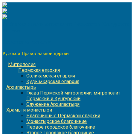
Перейти
к
содержимому
По благословению митрополита Пермского и Кунгурского
Игнатия
Пермская митрополия
Русской Православной церкви
Митрополия
Пермская епархия
Соликамская епархия
Кудымкарская епархия
Архипастырь
Глава Пермской митрополии, митрополит
Пермский и Кунгурский
Служение Архипастыря
Храмы и монастыри
Благочинные Пермской епархии
Монастырское благочиние
Первое городское благочиние
Второе Городское благочиние