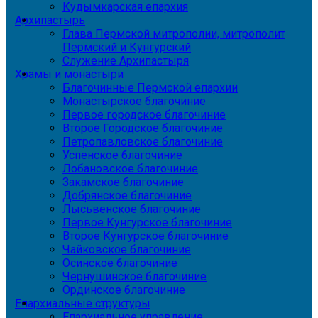
Кудымкарская епархия
Архипастырь
Глава Пермской митрополии, митрополит
Пермский и Кунгурский
Служение Архипастыря
Храмы и монастыри
Благочинные Пермской епархии
Монастырское благочиние
Первое городское благочиние
Второе Городское благочиние
Петропавловское благочиние
Успенское благочиние
Лобановское благочиние
Закамское благочиние
Добрянское благочиние
Лысьвенское благочиние
Первое Кунгурское благочиние
Второе Кунгурское благочиние
Чайковское благочиние
Осинское благочиние
Чернушинское благочиние
Ординское благочиние
Епархиальные структуры
Епархиальное управление