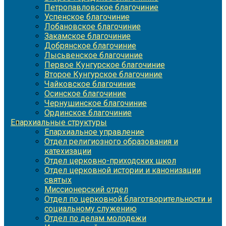
Петропавловское благочиние
Успенское благочиние
Лобановское благочиние
Закамское благочиние
Добрянское благочиние
Лысьвенское благочиние
Первое Кунгурское благочиние
Второе Кунгурское благочиние
Чайковское благочиние
Осинское благочиние
Чернушинское благочиние
Ординское благочиние
Епархиальные структуры
Епархиальное управление
Отдел религиозного образования и
катехизации
Отдел церковно-приходских школ
Отдел церковной истории и канонизации
святых
Миссионерский отдел
Отдел по церковной благотворительности и
социальному служению
Отдел по делам молодежи