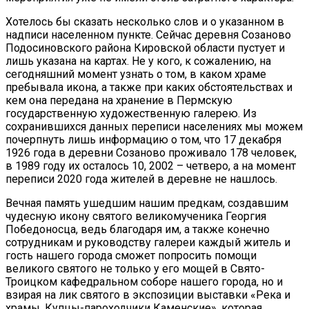
Хотелось бы сказать несколько слов и о указанном в
надписи населенном пункте. Сейчас деревня Созаново
Подосиновского района Кировской области пустует и
лишь указана на картах. Не у кого, к сожалению, на
сегодняшний момент узнать о том, в каком храме
пребывала икона, а также при каких обстоятельствах и
кем она передана на хранение в Пермскую
государственную художественную галерею. Из
сохранившихся данных переписи населениях мы можем
почерпнуть лишь информацию о том, что 17 декабря
1926 года в деревни Созаново проживало 178 человек,
в 1989 году их осталось 10, 2002 – четверо, а на момент
переписи 2020 года жителей в деревне не нашлось.
Вечная память ушедшим нашим предкам, создавшим
чудесную икону святого великомученика Георгия
Победоносца, ведь благодаря им, а также конечно
сотрудникам и руководству галереи каждый житель и
гость нашего города сможет попросить помощи
великого святого не только у его мощей в Свято-
Троицком кафедральном соборе нашего города, но и
взирая на лик святого в экспозиции выставки «Река и
храмы. Купцы-пароходчики Каменские», которая