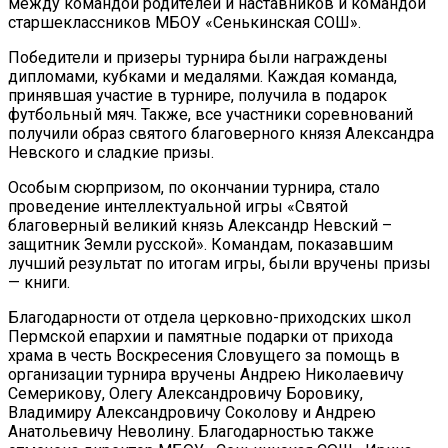
между командой родителей и наставников и командой
старшеклассников МБОУ «Сенькинская СОШ».
Победители и призеры турнира были награждены
дипломами, кубками и медалями. Каждая команда,
принявшая участие в турнире, получила в подарок
футбольный мяч. Также, все участники соревнований
получили образ святого благоверного князя Александра
Невского и сладкие призы.
Особым сюрпризом, по окончании турнира, стало
проведение интеллектуальной игры «Святой
благоверный великий князь Александр Невский –
защитник Земли русской». Командам, показавшим
лучший результат по итогам игры, были вручены призы
— книги.
Благодарности от отдела церковно-приходских школ
Пермской епархии и памятные подарки от прихода
храма в честь Воскресения Словущего за помощь в
организации турнира вручены Андрею Николаевичу
Семерикову, Олегу Александровичу Боровику,
Владимиру Александровичу Соколову и Андрею
Анатольевичу Неволину. Благодарностью также