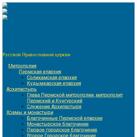
Перейти
к
содержимому
По благословению митрополита Пермского и Кунгурского
Игнатия
Пермская митрополия
Русской Православной церкви
Митрополия
Пермская епархия
Соликамская епархия
Кудымкарская епархия
Архипастырь
Глава Пермской митрополии, митрополит
Пермский и Кунгурский
Служение Архипастыря
Храмы и монастыри
Благочинные Пермской епархии
Монастырское благочиние
Первое городское благочиние
Второе Городское благочиние