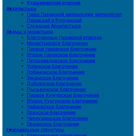
Кудымкарская епархия
Архипастырь
Глава Пермской митрополии, митрополит
Пермский и Кунгурский
Служение Архипастыря
Храмы и монастыри
Благочинные Пермской епархии
Монастырское благочиние
Первое городское благочиние
Второе Городское благочиние
Петропавловское благочиние
Успенское благочиние
Лобановское благочиние
Закамское благочиние
Добрянское благочиние
Лысьвенское благочиние
Первое Кунгурское благочиние
Второе Кунгурское благочиние
Чайковское благочиние
Осинское благочиние
Чернушинское благочиние
Ординское благочиние
Епархиальные структуры
Епархиальное управление