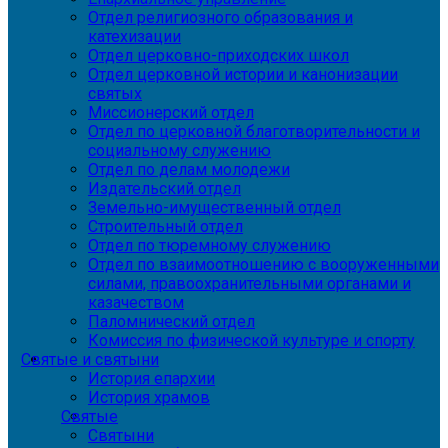
Отдел религиозного образования и
катехизации
Отдел церковно-приходских школ
Отдел церковной истории и канонизации
святых
Миссионерский отдел
Отдел по церковной благотворительности и
социальному служению
Отдел по делам молодежи
Издательский отдел
Земельно-имущественный отдел
Строительный отдел
Отдел по тюремному служению
Отдел по взаимоотношению с вооруженными
силами, правоохранительными органами и
казачеством
Паломнический отдел
Комиссия по физической культуре и спорту
Святые и святыни
История епархии
История храмов
Святые
Святыни