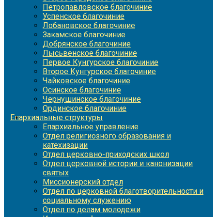
Петропавловское благочиние
Успенское благочиние
Лобановское благочиние
Закамское благочиние
Добрянское благочиние
Лысьвенское благочиние
Первое Кунгурское благочиние
Второе Кунгурское благочиние
Чайковское благочиние
Осинское благочиние
Чернушинское благочиние
Ординское благочиние
Епархиальные структуры
Епархиальное управление
Отдел религиозного образования и
катехизации
Отдел церковно-приходских школ
Отдел церковной истории и канонизации
святых
Миссионерский отдел
Отдел по церковной благотворительности и
социальному служению
Отдел по делам молодежи