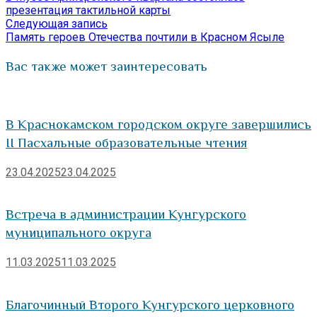
по
презентация тактильной карты
Следующая
Следующая запись
записям
запись:
Память героев Отечества почтили в Красном Ясыле
Вас также может заинтересовать
В Краснокамском городском округе завершились
II Пасхальные образовательные чтения
23.04.2025
23.04.2025
Встреча в администрации Кунгурского
муниципального округа
11.03.2025
11.03.2025
Благочинный Второго Кунгурского церковного