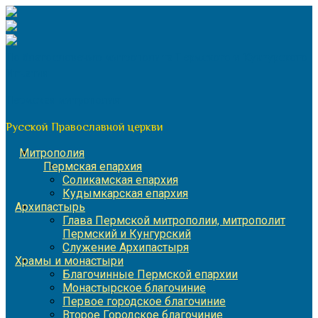
Перейти
к
содержимому
По благословению митрополита Пермского и Кунгурского
Игнатия
Пермская митрополия
Русской Православной церкви
Митрополия
Пермская епархия
Соликамская епархия
Кудымкарская епархия
Архипастырь
Глава Пермской митрополии, митрополит
Пермский и Кунгурский
Служение Архипастыря
Храмы и монастыри
Благочинные Пермской епархии
Монастырское благочиние
Первое городское благочиние
Второе Городское благочиние