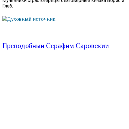
Мученники страстотерпцы благоверные князья Борис и
Глеб.
Духовный источник
Преподобный Серафим Саровский