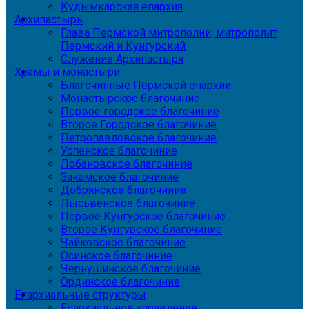
Кудымкарская епархия
Архипастырь
Глава Пермской митрополии, митрополит
Пермский и Кунгурский
Служение Архипастыря
Храмы и монастыри
Благочинные Пермской епархии
Монастырское благочиние
Первое городское благочиние
Второе Городское благочиние
Петропавловское благочиние
Успенское благочиние
Лобановское благочиние
Закамское благочиние
Добрянское благочиние
Лысьвенское благочиние
Первое Кунгурское благочиние
Второе Кунгурское благочиние
Чайковское благочиние
Осинское благочиние
Чернушинское благочиние
Ординское благочиние
Епархиальные структуры
Епархиальное управление