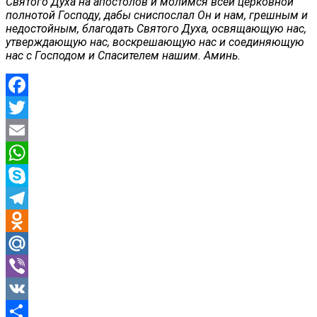
Святого Духа на апостолов и молимся всей церковной
полнотой Господу, дабы сниспослал Он и нам, грешным и
недостойным, благодать Святого Духа, освящающую нас,
утверждающую нас, воскрешающую нас и соединяющую
нас с Господом и Спасителем нашим. Аминь.
Facebook
Twitter
Email
WhatsApp
Skype
Telegram
Odnoklassniki
Mail.Ru
Viber
VK