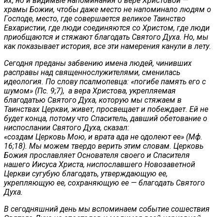
их, но и видимые напоминания о вере Христовой —
храмы Божии, чтобы даже место не напоминало людям о
Господе, место, где совершается великое Таинство
Евхаристии, где люди соединяются со Христом, где люди
приобщаются и стяжают благодать Святого Духа.
Но, мы
как показывает история, все эти намерения канули в лету.
Сегодня преданы забвению имена людей, чинивших
расправы над священнослужителями, сменилась
идеология. По слову псалмопевца: «погибе память eго с
шумом» (Пс. 9;7), а вера Христова, укрепляемая
благодатью Святого Духа, которую мы стяжаем в
Таинствах Церкви, живет, просвещает и побеждает. Ей не
будет конца, потому что Спаситель, давший обетование о
ниспослании Святого Духа, сказал:
«создам Церковь Мою, и врата ада не одолеют ее» (Мф.
16;18). Мы можем твердо верить этим словам. Церковь
Божия прославляет Основателя своего и Спасителя
нашего Иисуса Христа, ниспославшего Новозаветной
Церкви сугубую благодать, утверждающую ее,
укрепляющую ее, сохраняющую ее — благодать Святого
Духа.
В сегодняшний день мы вспоминаем событие сошествия