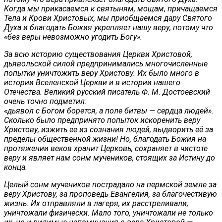
Когда мы прикасаемся к святыням, мощам, причащаемся
Тела и Крови Христовых, мы приобщаемся дару Святого
Духа и благодать Божия укрепляет нашу веру, потому что
«без веры невозможно угодить Богу».
За всю историю существования Церкви Христовой,
дьявольской силой предпринимались многочисленные
попытки уничтожить веру Христову. Их было много в
истории Вселенской Церкви и в истории нашего
Отечества. Великий русский писатель Ф. М. Достоевский
очень точно подметил:
«дьявол с Богом борется, а поле битвы — сердца людей».
Сколько было предпринято попыток искоренить веру
Христову, изжить ее из сознания людей, выдворить её за
пределы общественной жизни!
Но, благодать Божия на
протяжении веков хранит Церковь, сохраняет в чистоте
веру и являет нам сонм мучеников, стоящих за Истину до
конца.
Целый сонм мучеников пострадало на пермской земле за
веру Христову, за проповедь Евангелия, за благочестивую
жизнь. Их отправляли в лагеря, их расстреливали,
уничтожали физически. Мало того, уничтожали не только