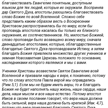
благовествовать Евангелие понятным, доступным
языком для тех людей, которые их окружали. Восприняв
дар Святого Духа, апостолы разошлись благовествовать
слово Божие по всей Вселенной. Сложно себе
представить каким образом весть о Воскресении
Христовом распространилась бы по миру, если бы
проповедь апостолов касалась бы только их близкого
окружения, их соотечественников. Но, милостью Божией,
слово проповеди было возвещено всему миру, сначала
двенадцатью апостолами, которые, облагодарственные
благодатью Святого Духа проповедовали Истину, а затем
благодать Божия привлекла множество других учеников и
земная Новозаветная Церковь положило то основание,
наследниками которого являемся и мы с вами.
Ученики Христовы возвестили Святое Евангелие всей
Вселенной и призвали народы к вере, к покаянию, потому
что по слову апостола Павла верой мы оправдались
(Рим.5;1)
.
Если мы не будем иметь веры, то и благодать
Божия не будет наполнять нашу жизнь, наше сердце, наши
дела, наши мысли и все наше естество. Потому апостол
Иаков в своем послании говорит, что вера наша должна
быть сильной, вера наша должна быть крепкой (Иак. 4;7),
потому что вера привлекает благодать Святого Духа.