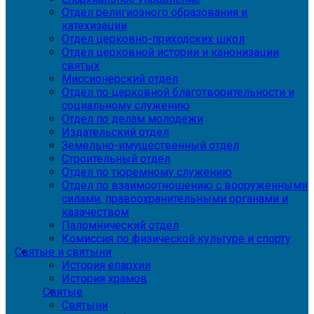
Отдел религиозного образования и
катехизации
Отдел церковно-приходских школ
Отдел церковной истории и канонизации
святых
Миссионерский отдел
Отдел по церковной благотворительности и
социальному служению
Отдел по делам молодежи
Издательский отдел
Земельно-имущественный отдел
Строительный отдел
Отдел по тюремному служению
Отдел по взаимоотношению с вооруженными
силами, правоохранительными органами и
казачеством
Паломнический отдел
Комиссия по физической культуре и спорту
Святые и святыни
История епархии
История храмов
Святые
Святыни