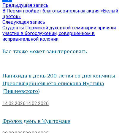
Предыдущая
Предыдущая запись
Навигация
Отправить
запись:
В Перми пройдет благотворительная акция «Белый
по
цветок»
Следующая
Следующая запись
записям
запись:
Студенты Пермской духовной семинарии приняли
участие в богослужении, совершенном в
исправительной колонии
Вас также может заинтересовать
Панихида в день 200-летия со дня кончины
Преосвященнейшего епископа Иустина
(Вишневского)
14.02.2026
14.02.2026
Фролов день в Куштомаке