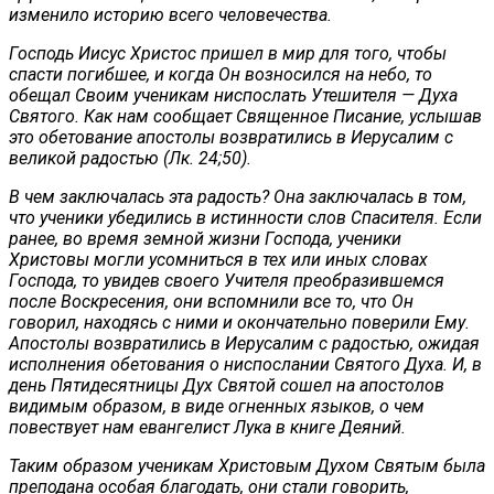
изменило историю всего человечества.
Господь Иисус Христос пришел в мир для того, чтобы
спасти погибшее, и когда Он возносился на небо, то
обещал Своим ученикам ниспослать Утешителя — Духа
Святого. Как нам сообщает Священное Писание, услышав
это обетование апостолы возвратились в Иерусалим с
великой радостью (Лк. 24;50).
В чем заключалась эта радость? Она заключалась в том,
что ученики убедились в истинности слов Спасителя. Если
ранее, во время земной жизни Господа, ученики
Христовы могли усомниться в тех или иных словах
Господа, то увидев своего Учителя преобразившемся
после Воскресения, они вспомнили все то, что Он
говорил, находясь с ними и окончательно поверили Ему.
Апостолы возвратились в Иерусалим с радостью, ожидая
исполнения обетования о ниспослании Святого Духа. И, в
день Пятидесятницы Дух Святой сошел на апостолов
видимым образом, в виде огненных языков, о чем
повествует нам евангелист Лука в книге Деяний.
Таким образом ученикам Христовым Духом Святым была
преподана особая благодать, они стали говорить,