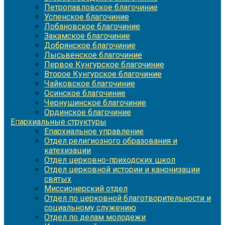
Петропавловское благочиние
Успенское благочиние
Лобановское благочиние
Закамское благочиние
Добрянское благочиние
Лысьвенское благочиние
Первое Кунгурское благочиние
Второе Кунгурское благочиние
Чайковское благочиние
Осинское благочиние
Чернушинское благочиние
Ординское благочиние
Епархиальные структуры
Епархиальное управление
Отдел религиозного образования и
катехизации
Отдел церковно-приходских школ
Отдел церковной истории и канонизации
святых
Миссионерский отдел
Отдел по церковной благотворительности и
социальному служению
Отдел по делам молодежи