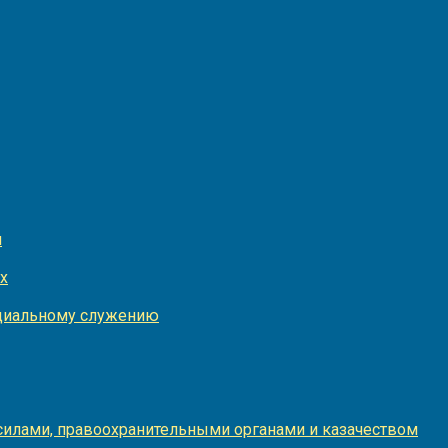
и
х
оциальному служению
илами, правоохранительными органами и казачеством