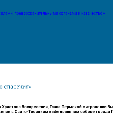
илами, правоохранительными органами и казачеством
о спасения»
лого Христова Воскресения, Глава Пермской митрополи
жение в Свято-Троицком кафедральном соборе города 