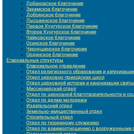
Лобановское благочиние
Закамское благочиние
Добрянское благочиние
Лысьвенское благочиние
Первое Кунгурское благочиние
Второе Кунгурское благочиние
Чайковское благочиние
Осинское благочиние
Чернушинское благочиние
Ординское благочиние
Епархиальные структуры
Епархиальное управление
Отдел религиозного образования и катехизаци
Отдел церковно-приходских школ
Отдел церковной истории и канонизации святы
Миссионерский отдел
Отдел по церковной благотворительности и с
Отдел по делам молодежи
Издательский отдел
Земельно-имущественный отдел
Строительный отдел
Отдел по тюремному служению
Отдел по взаимоотношению с вооруженными с