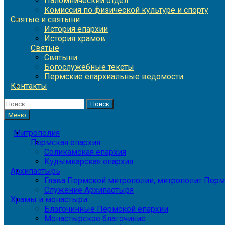
Паломнический отдел
Комиссия по физической культуре и спорту
Святые и святыни
История епархии
История храмов
Святые
Святыни
Богослужебные тексты
Пермские епархиальные ведомости
Контакты
Найти:
Меню
Митрополия
Пермская епархия
Соликамская епархия
Кудымкарская епархия
Архипастырь
Глава Пермской митрополии, митрополит Перм
Служение Архипастыря
Храмы и монастыри
Благочинные Пермской епархии
Монастырское благочиние