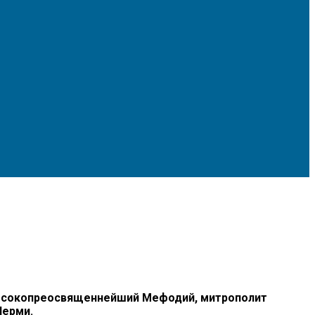
и Высокопреосвященнейший Мефодий, митрополит
Перми.