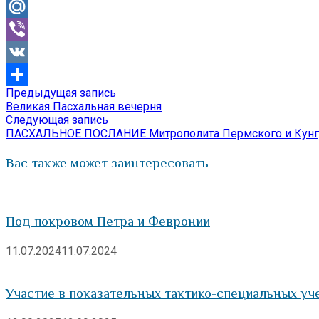
Odnoklassniki
Mail.Ru
Viber
VK
Предыдущая
Предыдущая запись
Навигация
Отправить
запись:
Великая Пасхальная вечерня
по
Следующая
Следующая запись
запись:
ПАСХАЛЬНОЕ ПОСЛАНИЕ Митрополита Пермского и Кунгу
записям
Вас также может заинтересовать
Под покровом Петра и Февронии
11.07.2024
11.07.2024
Участие в показательных тактико-специальных уч