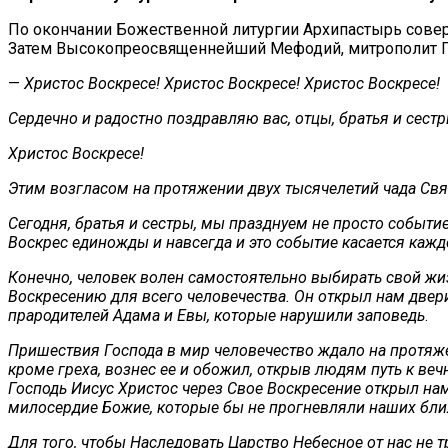
По окончании Божественной литургии Архипастырь сове
Затем Высокопреосвященнейший Мефодий, митрополит Пе
—
Христос Воскресе! Христос Воскресе! Христос Воскресе!
Сердечно и радостно поздравляю вас, отцы, братья и сест
Христос Воскресе!
Этим возгласом на протяжении двух тысячелетий чада Свя
Сегодня, братья и сестры, мы празднуем не просто событи
Воскрес единожды и навсегда и это событие касается каждо
Конечно, человек волен самостоятельно выбирать свой жиз
Воскресению для всего человечества. Он открыл нам двер
прародителей Адама и Евы, которые нарушили заповедь
.
Пришествия Господа в мир человечество ждало на протяжен
кроме греха, вознес ее и обожил, открыв людям путь к ве
Господь Иисус Христос через Свое Воскресение открыл нам
милосердие Божие, которые бы не прогневляли наших бл
Для того, чтобы Наследовать Царство Небесное от нас не 