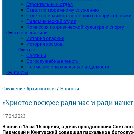
Строительный отдел
Отдел по тюремному служению
Отдел по взаимоотношению с вооруженными с
Паломнический отдел
Комиссия по физической культуре и спорту
Святые и святыни
История епархии
История храмов
Святые
Святыни
Богослужебные тексты
Пермские епархиальные ведомости
Контакты
Служение Архипастыря
/
Новости
«Христос воскрес ради нас и ради нашег
17.04.2023
В ночь с 15 на 16 апреля, в день празднования Свет
Пермский и Кунгурский совершил пасхальное богослу