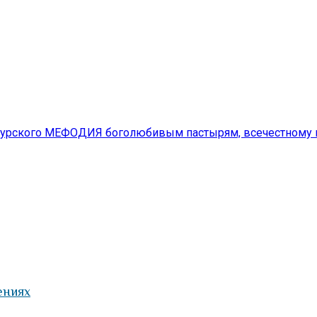
рского МЕФОДИЯ боголюбивым пастырям, всечестному и
ениях