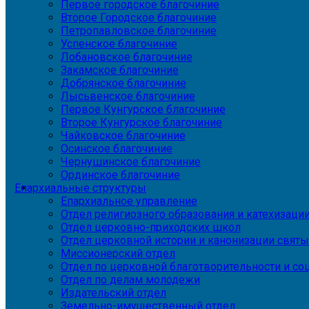
Первое городское благочиние
Второе Городское благочиние
Петропавловское благочиние
Успенское благочиние
Лобановское благочиние
Закамское благочиние
Добрянское благочиние
Лысьвенское благочиние
Первое Кунгурское благочиние
Второе Кунгурское благочиние
Чайковское благочиние
Осинское благочиние
Чернушинское благочиние
Ординское благочиние
Епархиальные структуры
Епархиальное управление
Отдел религиозного образования и катехизаци
Отдел церковно-приходских школ
Отдел церковной истории и канонизации святы
Миссионерский отдел
Отдел по церковной благотворительности и с
Отдел по делам молодежи
Издательский отдел
Земельно-имущественный отдел