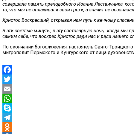
совершала память преподобного Иоанна Лествичника, которы
то, что мы не оплакивали свои грехи, а значит не осознавал
Христос Воскресший, открывая нам путь к вечному спасени
В эти светлые минуты, в эту светозарную ночь, когда мы 
самим себе, что воскрес Христос ради нас и ради нашего с
По окончании богослужения, настоятель Свято-Троицко
митрополит Пермского и Кунгурского от лица духовенст
Facebook
Twitter
Email
WhatsApp
Skype
Telegram