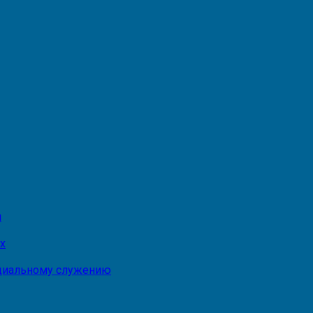
и
х
оциальному служению