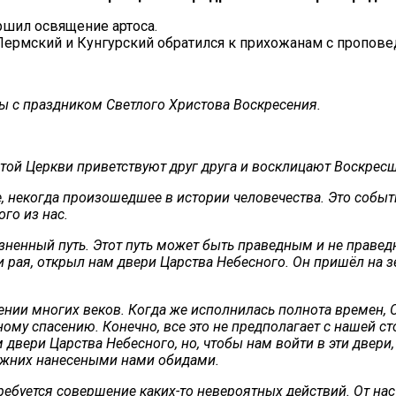
ршил освящение артоса.
рмский и Кунгурский обратился к прихожанам с пропове
ры с праздником Светлого Христова Воскресения.
той Церкви приветствуют друг друга и восклицают Воскрес
е, некогда произошедшее в истории человечества. Это собы
го из нас.
ненный путь. Этот путь может быть праведным и не праведн
и рая, открыл нам двери Царства Небесного. Он пришёл на 
ии многих веков. Когда же исполнилась полнота времен, Сы
чному спасению. Конечно, все это не предполагает с нашей 
 двери Царства Небесного, но, чтобы нам войти в эти двер
ижних нанесеными нами обидами.
требуется совершение каких-то невероятных действий. От на