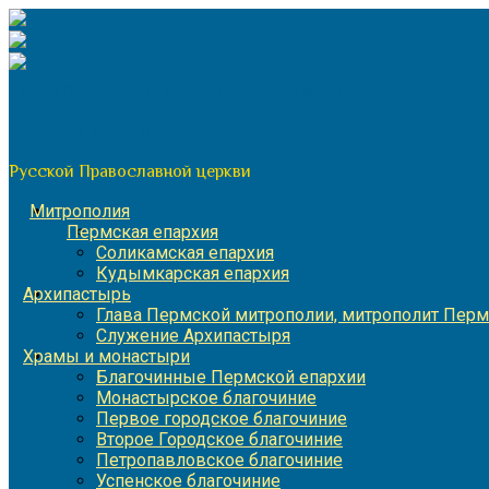
Перейти
к
содержимому
По благословению митрополита Пермского и Кунгурского 
Пермская митрополия
Русской Православной церкви
Митрополия
Пермская епархия
Соликамская епархия
Кудымкарская епархия
Архипастырь
Глава Пермской митрополии, митрополит Перм
Служение Архипастыря
Храмы и монастыри
Благочинные Пермской епархии
Монастырское благочиние
Первое городское благочиние
Второе Городское благочиние
Петропавловское благочиние
Успенское благочиние