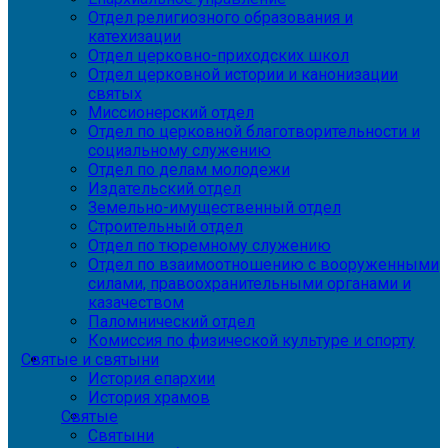
Отдел религиозного образования и
катехизации
Отдел церковно-приходских школ
Отдел церковной истории и канонизации
святых
Миссионерский отдел
Отдел по церковной благотворительности и
социальному служению
Отдел по делам молодежи
Издательский отдел
Земельно-имущественный отдел
Строительный отдел
Отдел по тюремному служению
Отдел по взаимоотношению с вооруженными
силами, правоохранительными органами и
казачеством
Паломнический отдел
Комиссия по физической культуре и спорту
Святые и святыни
История епархии
История храмов
Святые
Святыни