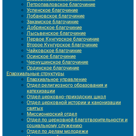
Петропавловское благочиние
Успенское благочиние
Лобановское благочиние
Закамское благочиние
Добрянское благочиние
Лысьвенское благочиние
Первое Кунгурское благочиние
Второе Кунгурское благочиние
Чайковское благочиние
Осинское благочиние
Чернушинское благочиние
Ординское благочиние
Епархиальные структуры
Епархиальное управление
Отдел религиозного образования и
катехизации
Отдел церковно-приходских школ
Отдел церковной истории и канонизации
святых
Миссионерский отдел
Отдел по церковной благотворительности и
социальному служению
Отдел по делам молодежи