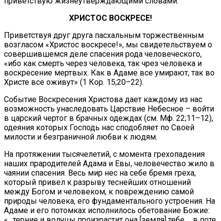
приветствую жизнеутверждающими словами:
ХРИСТОС ВОСКРЕСЕ!
Приветствуя друг друга пасхальным торжественным
возгласом «Христос воскресе!», мы свидетельствуем о
совершившемся деле спасения рода человеческого,
«ибо как смерть через человека, так чрез человека и
воскресение мертвых. Как в Адаме все умирают, так во
Христе все оживут» (1 Кор. 15;20–22).
Событие Воскресения Христова дает каждому из нас
возможность унаследовать Царствие Небесное – войти
в царский чертог в брачных одеждах (см. Мф. 22;11–12),
одеяния которых Господь нас сподобляет по Своей
милости и безграничной любви к людям.
На протяжении тысячелетий, с момента грехопадения
наших прародителей Адама и Евы, человечество жило в
чаянии спасения. Весь мир нес на себе бремя греха,
который привел к разрыву теснейших отношений
между Богом и человеком, к повреждению самой
природы человека, его фундаментального устроения. На
Адаме и его потомках исполнилось обетование Божие:
«…терние и волчцы произрастит она [земля] тебе…, в поте