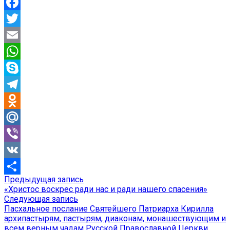
Facebook
Twitter
Email
WhatsApp
Skype
Telegram
Odnoklassniki
Mail.Ru
Viber
VK
Предыдущая
Предыдущая запись
Навигация
Отправить
запись:
«Христос воскрес ради нас и ради нашего спасения»
по
Следующая
Следующая запись
запись:
Пасхальное послание Святейшего Патриарха Кирилла
записям
архипастырям, пастырям, диаконам, монашествующим и
всем верным чадам Русской Православной Церкви