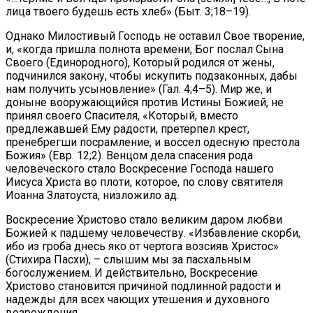
лица твоего будешь есть хлеб» (Быт. 3;18–19).
Однако Милостивый Господь не оставил Свое творение,
и, «когда пришла полнота времени, Бог послал Сына
Своего (Единородного), Который родился от жены,
подчинился закону, чтобы искупить подзаконных, дабы
нам получить усыновление» (Гал. 4;4–5). Мир же, и
доныне вооружающийся против Истины Божией, не
принял своего Спасителя, «Который, вместо
предлежавшей Ему радости, претерпел крест,
пренебрегши посрамление, и воссел одесную престола
Божия» (Евр. 12;2). Венцом дела спасения рода
человеческого стало Воскресение Господа нашего
Иисуса Христа во плоти, которое, по слову святителя
Иоанна Златоуста, низложило ад.
Воскресение Христово стало великим даром любви
Божией к падшему человечеству. «Избавление скорби,
ибо из гроба днесь яко от чертога возсияв Христос»
(Стихира Пасхи), – слышим мы за пасхальным
богослужением. И действительно, Воскресение
Христово становится причиной подлинной радости и
надежды для всех чающих утешения и духовного
возрождения.