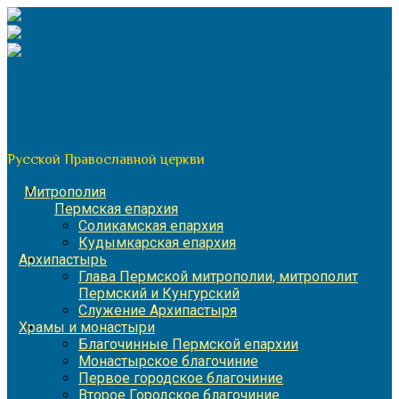
Перейти
к
содержимому
По благословению митрополита Пермского и Кунгурского
Игнатия
Пермская митрополия
Русской Православной церкви
Митрополия
Пермская епархия
Соликамская епархия
Кудымкарская епархия
Архипастырь
Глава Пермской митрополии, митрополит
Пермский и Кунгурский
Служение Архипастыря
Храмы и монастыри
Благочинные Пермской епархии
Монастырское благочиние
Первое городское благочиние
Второе Городское благочиние