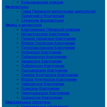
Кудымкарская епархия
Архипастырь
Глава Пермской митрополии, митрополит
Пермский и Кунгурский
Служение Архипастыря
Храмы и монастыри
Благочинные Пермской епархии
Монастырское благочиние
Первое городское благочиние
Второе Городское благочиние
Петропавловское благочиние
Успенское благочиние
Лобановское благочиние
Закамское благочиние
Добрянское благочиние
Лысьвенское благочиние
Первое Кунгурское благочиние
Второе Кунгурское благочиние
Чайковское благочиние
Осинское благочиние
Чернушинское благочиние
Ординское благочиние
Епархиальные структуры
Епархиальное управление