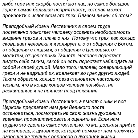
либо горе или скорбь постигают нас, но самое большое
горе и самая большая неприятность, которая может
произойти с человеком это грех. Плачем ли мы об этом?
Преподобный Иоанн Лествичник в своем труде
постепенно помогает человеку осознать необходимость
видения грехов и плача о них. Потому что грех, как кольцо
сковывает человека и изолирует его от общения с Богом,
от общения с людьми, от общения с Церковью, от
молитвы, от церковных Таинств. Человек перестает
видеть себя таким, какой он есть, перестает наблюдать за
собой и своей душой. Мало того, человек, совершающий
грехи и не видящий их, вовлекает во грех других людей.
Таким образом, кольцо греха становится настолько
тесным, что в конце концов человек погибает, не
раскаявшись и не принеся плод покаяния.
Преподобный Иоанн Лествичник, а вместе с ним и вся
Церковь предлагает нам дни Великого поста
остановиться, посмотреть на свою жизнь духовным
зрением, проанализировать и оценить ее. Если нам
трудно это сделать самостоятельно, то мы должны прийти
на исповедь, к духовнику, который поможет нам получить
разрешение трудных вопросов в духовной жизни.