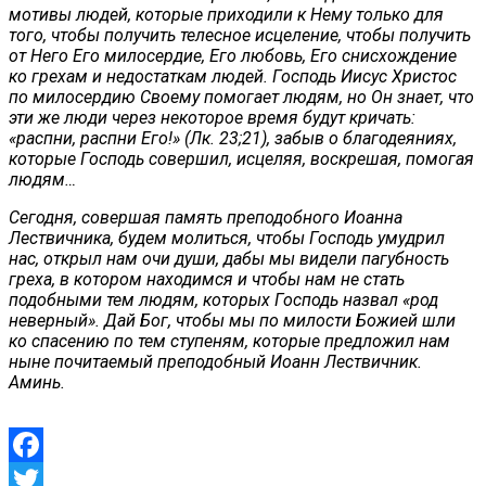
мотивы людей, которые приходили к Нему только для
того, чтобы получить телесное исцеление, чтобы получить
от Него Его милосердие, Его любовь, Его снисхождение
ко грехам и недостаткам людей. Господь Иисус Христос
по милосердию Своему помогает людям, но Он знает, что
эти же люди через некоторое время будут кричать:
«распни, распни Его!» (Лк. 23;21), забыв о благодеяниях,
которые Господь совершил, исцеляя, воскрешая, помогая
людям…
Сегодня, совершая память преподобного Иоанна
Лествичника, будем молиться, чтобы Господь умудрил
нас, открыл нам очи души, дабы мы видели пагубность
греха, в котором находимся и чтобы нам не стать
подобными тем людям, которых Господь назвал «род
неверный». Дай Бог, чтобы мы по милости Божией шли
ко спасению по тем ступеням, которые предложил нам
ныне почитаемый преподобный Иоанн Лествичник.
Аминь.
Facebook