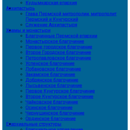
Кудымкарская епархия
Архипастырь
Глава Пермской митрополии, митрополит
Пермский и Кунгурский
Служение Архипастыря
Храмы и монастыри
Благочинные Пермской епархии
Монастырское благочиние
Первое городское благочиние
Второе Городское благочиние
Петропавловское благочиние
Успенское благочиние
Лобановское благочиние
Закамское благочиние
Добрянское благочиние
Лысьвенское благочиние
Первое Кунгурское благочиние
Второе Кунгурское благочиние
Чайковское благочиние
Осинское благочиние
Чернушинское благочиние
Ординское благочиние
Епархиальные структуры
Епархиальное управление