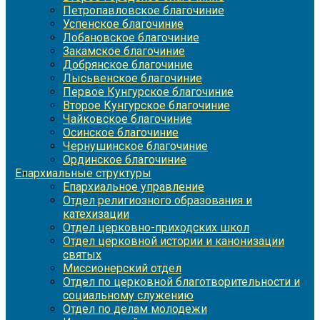
Петропавловское благочиние
Успенское благочиние
Лобановское благочиние
Закамское благочиние
Добрянское благочиние
Лысьвенское благочиние
Первое Кунгурское благочиние
Второе Кунгурское благочиние
Чайковское благочиние
Осинское благочиние
Чернушинское благочиние
Ординское благочиние
Епархиальные структуры
Епархиальное управление
Отдел религиозного образования и
катехизации
Отдел церковно-приходских школ
Отдел церковной истории и канонизации
святых
Миссионерский отдел
Отдел по церковной благотворительности и
социальному служению
Отдел по делам молодежи