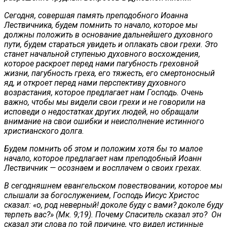
Сегодня, совершая память преподобного Иоанна
Лествичника, будем помнить то начало, которое мы
должны положить в основание дальнейшего духовного
пути, будем стараться увидеть и оплакать свои грехи. Это
станет начальной ступенью духовного восхождения,
которое раскроет перед нами пагубность греховной
жизни, пагубность греха, его тяжесть, его смертоносный
яд, и откроет перед нами перспективу духовного
возрастания, которое предлагает нам Господь. Очень
важно, чтобы мы видели свои грехи и не говорили на
исповеди о недостатках других людей, но обращали
внимание на свои ошибки и неисполнение истинного
христианского долга.
Будем помнить об этом и положим хотя бы то малое
начало, которое предлагает нам преподобный Иоанн
Лествичник — осознаем и восплачем о своих грехах.
В сегодняшнем евангельском повествовании, которое мы
слышали за богослужением, Господь Иисус Христос
сказал: «о, род неверный! доколе буду с вами? доколе буду
терпеть вас?» (Мк. 9;19). Почему Спаситель сказал это? Он
сказал эти слова по той причине, что видел истинные