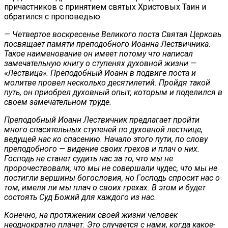
причастников с принятием святых Христовых Таин и
обратился с проповедью:
— Четвертое воскресенье Великого поста Святая Церковь
посвящает памяти преподобного Иоанна Лествичника.
Такое наименование он имеет потому что написал
замечательную книгу о ступенях духовной жизни —
«Лествица». Преподобный Иоанн в подвиге поста и
молитве провел несколько десятилетий. Пройдя такой
путь, он приобрел духовный опыт, которым и поделился в
своем замечательном труде.
Преподобный Иоанн Лествичник предлагает пройти
много спасительных ступеней по духовной лестнице,
ведущей нас ко спасению. Начало этого пути, по слову
преподобного — видение своих грехов и плач о них.
Господь не станет судить нас за то, что мы не
пророчествовали, что мы не совершали чудес, что мы не
постигли вершины богословия, но Господь спросит нас о
том, имели ли мы плач о своих грехах. В этом и будет
состоять Суд Божий для каждого из нас.
Конечно, на протяжении своей жизни человек
неоднократно плачет. Это случается с нами, когда какое-