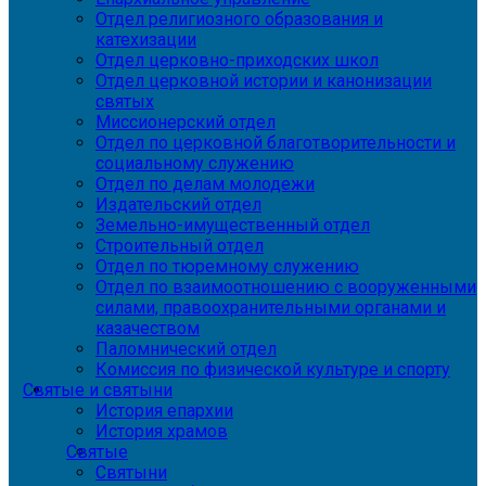
Отдел религиозного образования и
катехизации
Отдел церковно-приходских школ
Отдел церковной истории и канонизации
святых
Миссионерский отдел
Отдел по церковной благотворительности и
социальному служению
Отдел по делам молодежи
Издательский отдел
Земельно-имущественный отдел
Строительный отдел
Отдел по тюремному служению
Отдел по взаимоотношению с вооруженными
силами, правоохранительными органами и
казачеством
Паломнический отдел
Комиссия по физической культуре и спорту
Святые и святыни
История епархии
История храмов
Святые
Святыни