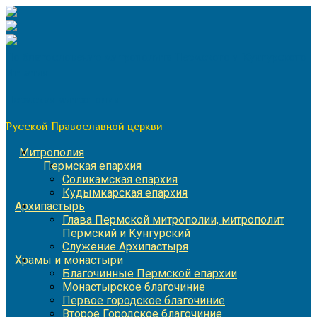
Перейти
к
содержимому
По благословению митрополита Пермского и Кунгурского
Игнатия
Пермская митрополия
Русской Православной церкви
Митрополия
Пермская епархия
Соликамская епархия
Кудымкарская епархия
Архипастырь
Глава Пермской митрополии, митрополит
Пермский и Кунгурский
Служение Архипастыря
Храмы и монастыри
Благочинные Пермской епархии
Монастырское благочиние
Первое городское благочиние
Второе Городское благочиние