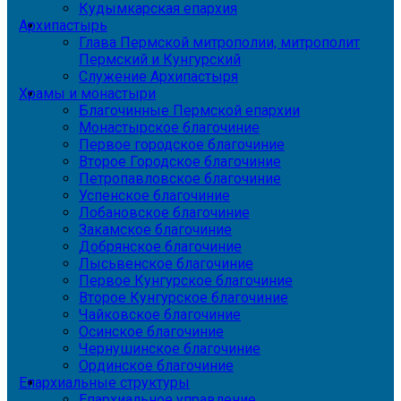
Кудымкарская епархия
Архипастырь
Глава Пермской митрополии, митрополит
Пермский и Кунгурский
Служение Архипастыря
Храмы и монастыри
Благочинные Пермской епархии
Монастырское благочиние
Первое городское благочиние
Второе Городское благочиние
Петропавловское благочиние
Успенское благочиние
Лобановское благочиние
Закамское благочиние
Добрянское благочиние
Лысьвенское благочиние
Первое Кунгурское благочиние
Второе Кунгурское благочиние
Чайковское благочиние
Осинское благочиние
Чернушинское благочиние
Ординское благочиние
Епархиальные структуры
Епархиальное управление