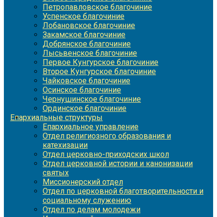
Петропавловское благочиние
Успенское благочиние
Лобановское благочиние
Закамское благочиние
Добрянское благочиние
Лысьвенское благочиние
Первое Кунгурское благочиние
Второе Кунгурское благочиние
Чайковское благочиние
Осинское благочиние
Чернушинское благочиние
Ординское благочиние
Епархиальные структуры
Епархиальное управление
Отдел религиозного образования и
катехизации
Отдел церковно-приходских школ
Отдел церковной истории и канонизации
святых
Миссионерский отдел
Отдел по церковной благотворительности и
социальному служению
Отдел по делам молодежи