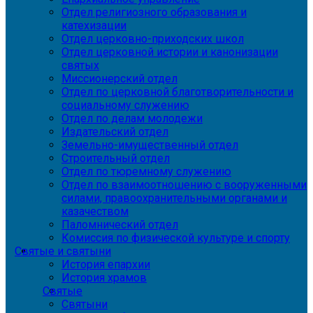
Отдел религиозного образования и
катехизации
Отдел церковно-приходских школ
Отдел церковной истории и канонизации
святых
Миссионерский отдел
Отдел по церковной благотворительности и
социальному служению
Отдел по делам молодежи
Издательский отдел
Земельно-имущественный отдел
Строительный отдел
Отдел по тюремному служению
Отдел по взаимоотношению с вооруженными
силами, правоохранительными органами и
казачеством
Паломнический отдел
Комиссия по физической культуре и спорту
Святые и святыни
История епархии
История храмов
Святые
Святыни