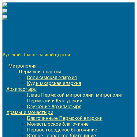
Перейти
к
содержимому
По благословению митрополита Пермского и Кунгурского
Игнатия
Пермская митрополия
Русской Православной церкви
Митрополия
Пермская епархия
Соликамская епархия
Кудымкарская епархия
Архипастырь
Глава Пермской митрополии, митрополит
Пермский и Кунгурский
Служение Архипастыря
Храмы и монастыри
Благочинные Пермской епархии
Монастырское благочиние
Первое городское благочиние
Второе Городское благочиние