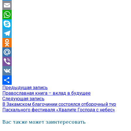
Twitter
Email
WhatsApp
Skype
Telegram
Odnoklassniki
Mail.Ru
Viber
VK
Предыдущая
Предыдущая запись
Навигация
Отправить
запись:
Православная книга – вклад в будущее
по
Следующая
Следующая запись
запись:
В Закамском благочинии состоялся отборочный тур
записям
Пасхального фестиваля «Хвалите Господа с небес»
Вас также может заинтересовать