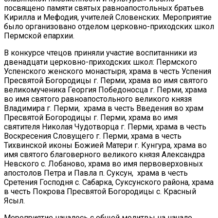
посвящено памяти святых равноапостольных братьев
Кирилла и Мефодия, учителей Словенских. Мероприятие
было организовано отделом церковно-приходских школ
Пермской епархии.
В конкурсе чтецов приняли участие воспитанники из
двенадцати церковно-приходских школ: Пермского
Успенского женского монастыря, храма в честь Успения
Пресвятой Богородицы г. Перми, храма во имя святого
великомученика Георгия Победоносца г. Перми, храма
во имя святого равноапостольного великого князя
Владимира г. Перми, храма в честь Введения во храм
Пресвятой Богородицы г. Перми, храма во имя
святителя Николая Чудотворца г. Перми, храма в честь
Воскресения Словущего г. Перми, храма в честь
Тихвинской иконы Божией Матери г. Кунгура, храма во
имя святого благоверного великого князя Александра
Невского с. Лобаново, храма во имя первоверховных
апостолов Петра и Павла п. Суксун, храма в честь
Сретения Господня с. Сабарка, Суксунского района, храма
в честь Покрова Пресвятой Богородицы с. Красный
Ясыл.
Мероприятие началось с общей молитвы на начало