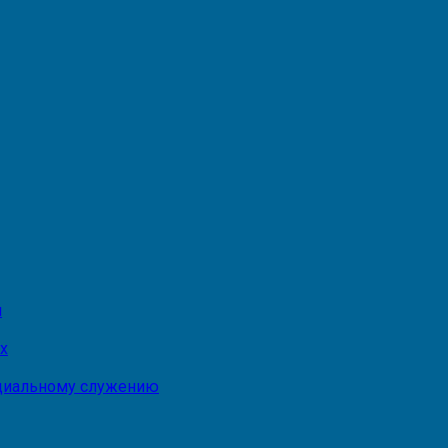
и
х
оциальному служению