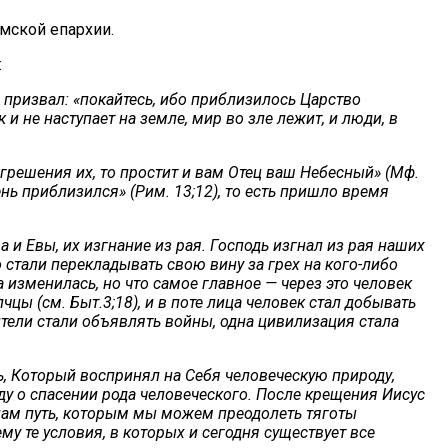
мской епархии.
:
 призвал: «покайтесь, ибо приблизилось Царство
и не наступает на земле, мир во зле лежит, и люди, в
решения их, то простит и вам Отец ваш Небесный» (Мф.
ень приблизился» (Рим. 13;12), то есть пришло время
и Евы, их изгнание из рая. Господь изгнал из рая наших
о стали перекладывать свою вину за грех на кого-либо
 изменилась, но что самое главное — через это человек
ы (см. Быт.3;18), и в поте лица человек стал добывать
ители стали объявлять войны, одна цивилизация стала
ь, Который воспринял на Себя человеческую природу,
ду о спасении рода человеческого. После крещения Иисус
 нам путь, которым мы можем преодолеть тяготы
му те условия, в которых и сегодня существует все