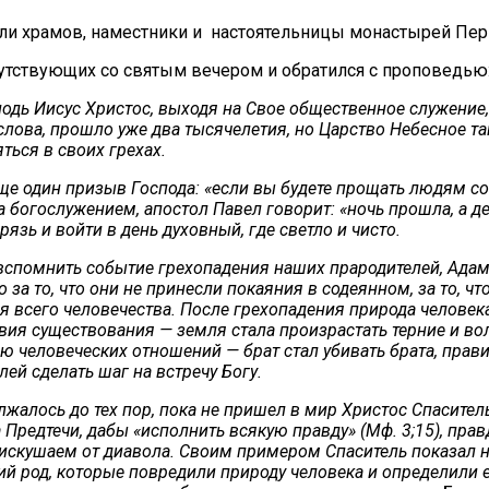
ли храмов, наместники и настоятельницы монастырей Пер
утствующих со святым вечером и обратился с проповедью
подь Иисус Христос, выходя на Свое общественное служение,
слова, прошло уже два тысячелетия, но Царство Небесное так 
яться в своих грехах.
е один призыв Господа: «если вы будете прощать людям сог
за богослужением, апостол Павел говорит: «ночь прошла, а д
рязь и войти в день духовный, где светло и чисто.
спомнить событие грехопадения наших прародителей, Адама 
за то, что они не принесли покаяния в содеянном, за то, чт
я всего человечества. После грехопадения природа человека
я существования — земля стала произрастать терние и волчц
ию человеческих отношений — брат стал убивать брата, прав
ей сделать шаг на встречу Богу.
жалось до тех пор, пока не пришел в мир Христос Спасител
Предтечи, дабы «исполнить всякую правду» (Мф. 3;15), прав
чи искушаем от диавола. Своим примером Спаситель показал
ий род, которые повредили природу человека и определили е