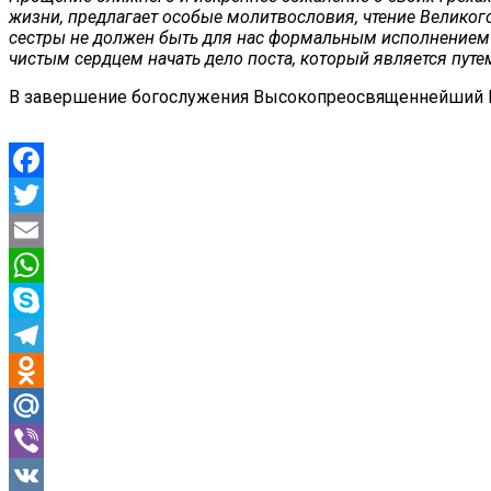
жизни, предлагает особые молитвословия, чтение Великого
сестры не должен быть для нас формальным исполнением т
чистым сердцем начать дело поста, который является пут
В завершение богослужения Высокопреосвященнейший Ме
Facebook
Twitter
Email
WhatsApp
Skype
Telegram
Odnoklassniki
Mail.Ru
Viber