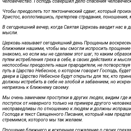
человечество. Господь совершил дело спасения человеческ
Чтобы преодолеть тот тектонический сдвиг, который произ
Христос, воплотившись, претерпев страдания, поношения, 
В сегодняшний вечер, когда Святая Церковь вводит нас в 
мысли.
Церковь называет сегодняшний день Прощеным воскресенье
ближними нашими, чтобы мы смогли испросить прощение не
знакомо, но если мы не сделаем этот шаг, то каким образ
путем истребления греха в себе, в своих действиях и мысл
неспособны преодолеть наши прародители, не потворствуя 
путь в Царство Небесное, о котором говорит Господь, будет 
двери в Царство Небесное будут открыты для тех, кто прине
должны истребить в себе не злобой и забвением, но искр
неприязнь к ближнему своему.
Мы очень замечаем проступки в других людях, видим где 
поступок от неверного только на примере другого челове
несправедливы по отношению к людям и должны испрашиват
Господа и текст Священного Писания, который нам предлаг
стремимся, которого мы так желаем.
Прощение ближнего и искреннее сожаление о своих грехах