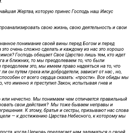
м.
ичайшая Жертва, которую принес Господь наш Иисус
 проанализировать свою жизнь, свою деятельность и свои
ознанное понимание своей вины перед Богом и перед
 это очень сложно сделать и каждому из нас это хорошо
мимся? Господь обещает Свое Царство лишь тем, кто идет
га и ближних, то мы преодолеваем то, что были
 преодолеем это, мы имеем право надеяться на то, что
ли он путем греха или добродетели, зависит от нас , но,
 способен от всего сердца сказать: «прости». Все обиды мы
, что именно я преступил Закон, испытывая гнев и
во или нечестно. Мы понимаем чем отличается правильный
ировать свои действия? Мы тоже бываем неправы и
решения. К этому, братья и сестры, призывают нас слова
й цели — к достижению Царства Небесного, к которому мы
оста, когда Церковь предлагает нам задуматься о своей