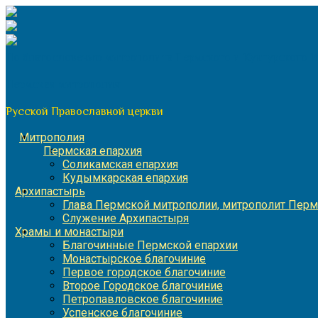
Перейти
к
содержимому
По благословению митрополита Пермского и Кунгурского 
Пермская митрополия
Русской Православной церкви
Митрополия
Пермская епархия
Соликамская епархия
Кудымкарская епархия
Архипастырь
Глава Пермской митрополии, митрополит Перм
Служение Архипастыря
Храмы и монастыри
Благочинные Пермской епархии
Монастырское благочиние
Первое городское благочиние
Второе Городское благочиние
Петропавловское благочиние
Успенское благочиние