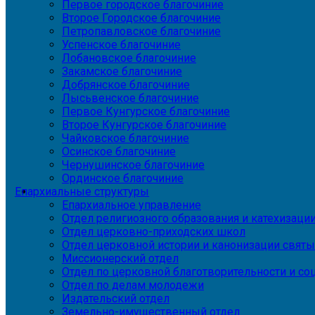
Первое городское благочиние
Второе Городское благочиние
Петропавловское благочиние
Успенское благочиние
Лобановское благочиние
Закамское благочиние
Добрянское благочиние
Лысьвенское благочиние
Первое Кунгурское благочиние
Второе Кунгурское благочиние
Чайковское благочиние
Осинское благочиние
Чернушинское благочиние
Ординское благочиние
Епархиальные структуры
Епархиальное управление
Отдел религиозного образования и катехизаци
Отдел церковно-приходских школ
Отдел церковной истории и канонизации святы
Миссионерский отдел
Отдел по церковной благотворительности и с
Отдел по делам молодежи
Издательский отдел
Земельно-имущественный отдел