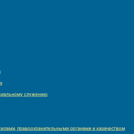
и
х
оциальному служению
илами, правоохранительными органами и казачеством