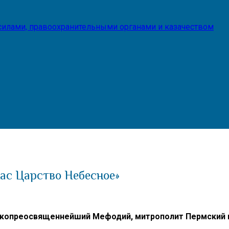
илами, правоохранительными органами и казачеством
нас Царство Небесное»
копреосвященнейший Мефодий, митрополит Пермский и