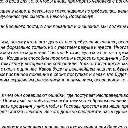
ого рода для того, чтобы вновь примирить человека с Бого
ошел в мире, в результате грехопадения потребовалась вел
мученическую смерть и, наконец, Воскреснув.
дни Великого поста, в дни покаяния и очищения, мы должны
м, потому что в этот день от нас требуется искреннее, ос
 формально только, но с участием разума и чувств. Иногда
ом мы сможем достичь Царства Божия, куда мы все так стре
ях . Когда мы способны простить и испросить прощения у Бо
тому греху, который они совершили. Только тогда, когда мы
открыт и для нас. Каков будет в дальнейшем наш путь, будет 
сет истинное покаяние в своих поступках и делах, кто будет
енним сердечным раскаянием и пониманием, осознанием того
и в чем они совершают ошибки, где поступает несправедли
ка. Почему мы не побуждаем себя таким же образом анализ
ь прощения у них, чтобы и Господь простил нам наши прег
ает Святая Церковь. Все это должно сподвигать нас к одно
 являются условием для нашего вхождения в дни Великого п