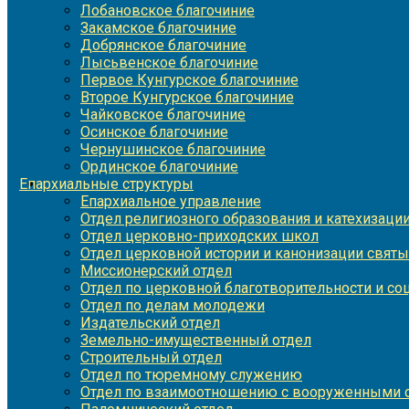
Лобановское благочиние
Закамское благочиние
Добрянское благочиние
Лысьвенское благочиние
Первое Кунгурское благочиние
Второе Кунгурское благочиние
Чайковское благочиние
Осинское благочиние
Чернушинское благочиние
Ординское благочиние
Епархиальные структуры
Епархиальное управление
Отдел религиозного образования и катехизаци
Отдел церковно-приходских школ
Отдел церковной истории и канонизации святы
Миссионерский отдел
Отдел по церковной благотворительности и с
Отдел по делам молодежи
Издательский отдел
Земельно-имущественный отдел
Строительный отдел
Отдел по тюремному служению
Отдел по взаимоотношению с вооруженными с