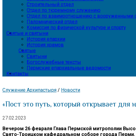
Строительный отдел
Отдел по тюремному служению
Отдел по взаимоотношению с вооруженными с
Паломнический отдел
Комиссия по физической культуре и спорту
Святые и святыни
История епархии
История храмов
Святые
Святыни
Богослужебные тексты
Пермские епархиальные ведомости
Контакты
Служение Архипастыря
/
Новости
«Пост это путь, который открывает для 
27.02.2023
Вечером 26 февраля Глава Пермской митрополии Высо
Свято-Троицком кафедральном соборе города Перми.