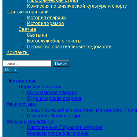
Паломнический отдел
Комиссия по физической культуре и спорту
Святые и святыни
История епархии
История храмов
Святые
Святыни
Богослужебные тексты
Пермские епархиальные ведомости
Контакты
Найти:
Меню
Митрополия
Пермская епархия
Соликамская епархия
Кудымкарская епархия
Архипастырь
Глава Пермской митрополии, митрополит Перм
Служение Архипастыря
Храмы и монастыри
Благочинные Пермской епархии
Монастырское благочиние