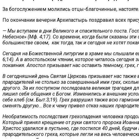
За богослужением молились отцы-благочинные, настояте
По окончании вечерни Архипастырь поздравил всех прис
— Мы вступаем в дни Великого и спасительного поста. Гос
Небесное» (Мф. 4;17). Со времени, когда были сказаны эти 
большинстве своем, как тогда, так и сегодня не хотят пока
Сегодня на Божественной литургии в храме мы слышали ещ
6;14). А в апостольском чтении, которое читалось сегодня 
покаяния. Апостол призывает нас оставить темному, грех, г
В сегодняшний день Святая Церковь призывает нас также в
прародителей не столько за совершенный ими грех, сколько 
другого. За их поступком последовала великая трагедия дл
лишил себя общения с Богом. Изменились и внешние услови
себе хлеб (см. Быт.3;19). Грех разрушил также всю гармон
сменять другую… Все к чему привел отказ наших прародител
Необратимость последствия грехопадения человека продол
Который принял крещение от руки святого пророка Иоанна 
Христос удалился в пустыню, где постился 40 дней, буду
прародительского греха, которые легли на весь человеческ