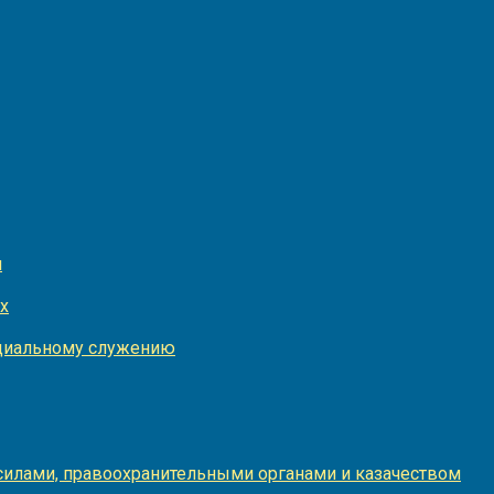
и
х
оциальному служению
илами, правоохранительными органами и казачеством