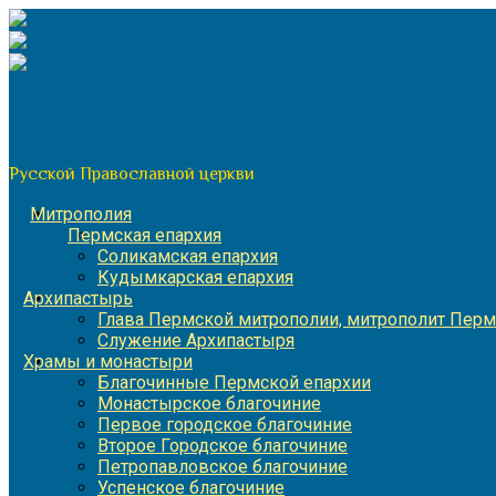
Перейти
к
содержимому
По благословению митрополита Пермского и Кунгурского 
Пермская митрополия
Русской Православной церкви
Митрополия
Пермская епархия
Соликамская епархия
Кудымкарская епархия
Архипастырь
Глава Пермской митрополии, митрополит Перм
Служение Архипастыря
Храмы и монастыри
Благочинные Пермской епархии
Монастырское благочиние
Первое городское благочиние
Второе Городское благочиние
Петропавловское благочиние
Успенское благочиние