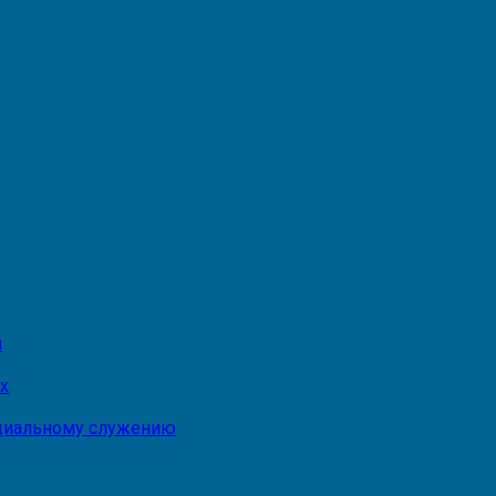
и
х
оциальному служению