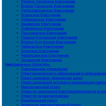
Первое городское благочиние
Второе Городское благочиние
Петропавловское благочиние
Успенское благочиние
Лобановское благочиние
Закамское благочиние
Добрянское благочиние
Лысьвенское благочиние
Первое Кунгурское благочиние
Второе Кунгурское благочиние
Чайковское благочиние
Осинское благочиние
Чернушинское благочиние
Ординское благочиние
Епархиальные структуры
Епархиальное управление
Отдел религиозного образования и катехизаци
Отдел церковно-приходских школ
Отдел церковной истории и канонизации святы
Миссионерский отдел
Отдел по церковной благотворительности и с
Отдел по делам молодежи
Издательский отдел
Земельно-имущественный отдел