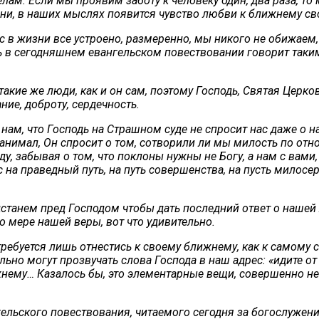
лам. Если мы проявим заботу к человеку один, два раза, то
изни, в наших мыслях появится чувство любви к ближнему с
 в жизни все устроено, размеренно, мы никого не обижаем, н
дь в сегодняшнем евангельском повествовании говорит таким
 такие же люди, как и он сам, поэтому Господь, Святая Цер
ие, доброту, сердечность.
нам, что Господь на Страшном суде не спросит нас даже о на
анимал, Он спросит о том, сотворили ли мы милость по от
, забывая о том, что поклоны нужны не Богу, а нам с вами, 
на праведный путь, на путь совершенства, на пусть милосерд
едстанем пред Господом чтобы дать последний ответ о нашей
 о мере нашей веры, вот что удивительно.
 требуется лишь отнестись к своему ближнему, как к самому 
тельно могут прозвучать слова Господа в наш адрес: «идите 
жнему… Казалось бы, это элементарные вещи, совершенно не
гельского повествования, читаемого сегодня за богослужен