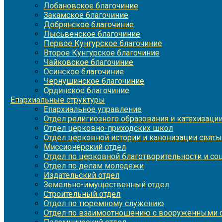
Лобановское благочиние
Закамское благочиние
Добрянское благочиние
Лысьвенское благочиние
Первое Кунгурское благочиние
Второе Кунгурское благочиние
Чайковское благочиние
Осинское благочиние
Чернушинское благочиние
Ординское благочиние
Епархиальные структуры
Епархиальное управление
Отдел религиозного образования и катехизаци
Отдел церковно-приходских школ
Отдел церковной истории и канонизации святы
Миссионерский отдел
Отдел по церковной благотворительности и с
Отдел по делам молодежи
Издательский отдел
Земельно-имущественный отдел
Строительный отдел
Отдел по тюремному служению
Отдел по взаимоотношению с вооруженными с