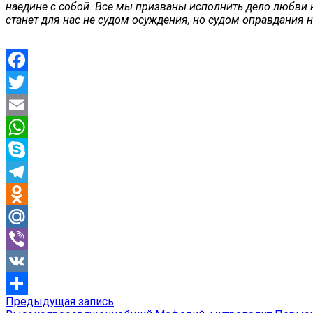
наедине с собой. Все мы призваны исполнить дело любви к 
станет для нас не судом осуждения, но судом оправдания 
Facebook
Twitter
Email
WhatsApp
Skype
Telegram
Odnoklassniki
Mail.Ru
Viber
VK
Предыдущая
Предыдущая запись
Навигация
Отправить