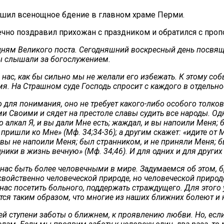
ршил всенощное бдение в главном храме Перми.
чно поздравил прихожан с праздником и обратился с про
дням Великого поста. Сегодняшний воскресный день посвя
мы слышали за богослужением.
з нас, как бы сильно мы не желали его избежать. К этому с
я. На Страшном суде Господь спросит с каждого в отдельност
для понимания, оно не требует какого-либо особого толкова
ми Своими и сядет на престоле славы судить все народы. Од
о алкал Я, и вы дали Мне есть; жаждал, и вы напоили Меня; 
 пришли ко Мне» (Мф. 34;34-36); а другим скажет: «идите от
и вы не напоили Меня; был странником, и не приняли Меня; бы
едники в жизнь вечную» (Мф. 34;46). И для одних и для друг
нас быть более человечными в мире. Задумаемся об этом, б
войственно человеческой природе, но человеческой природе
 нас посетить больного, поддержать страждущего. Для этого 
тся таким образом, что многие из наших ближних болеют и
й ступени заботы о ближнем, к проявлению любви. Но, если