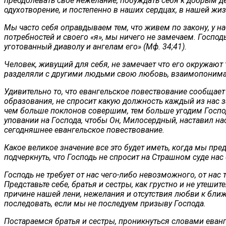
преодолевать свое нежелание, побуждать себя к добрым де
одухотворение, и постепенно в наших сердцах, в нашей ж
Мы часто себя оправдываем тем, что живем по закону, у нас
потребностей и своего «я», мы ничего не замечаем. Госпо
уготованный диаволу и ангелам его» (Мф. 34;41).
Человек, живущий для себя, не замечает что его окружают
разделяли с другими людьми свою любовь, взаимопониман
Удивительно то, что евангельское повествование сообщает 
образования, не спросит какую должность каждый из нас з
чем больше поклонов совершим, тем больше угодим Господу
уповании на Господа, чтобы Он, Милосердный, наставил нас 
сегодняшнее евангельское повествование.
Какое великое значение все это будет иметь, когда мы пр
подчеркнуть, что Господь не спросит на Страшном суде нас
Господь не требует от нас чего-либо невозможного, от нас
Представьте себе, братья и сестры, как грустно и не утеши
причине нашей лени, нежелания и отсутствия любви к бли
последовать, если мы не последуем призыву Господа.
Постараемся братья и сестры, проникнуться словами еван