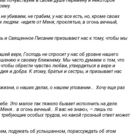
 мы почувствуем в своей душе перемену и некоторое
воему.
е убиваем, не грабим, у нас все есть, но, кроме своих
 людям: «идите от Меня, проклятые, в огонь вечный,
ковь и Священное Писание призывают нас к тому, чтобы мы
шей вере, Господь не спросит у нас об уровне нашего
ношению к своему ближнему. Мы часто думаем о том, что
чтобы обрести чувство любви, утвердиться в вере и
ия и добра. К этому, братья и сестры, и призывает нас
 жизни, о наших делах, о нашем уповании… Хочу еще раз
себе. Это малое так тяжело бывает исполнить на деле.
от Меня… в огонь вечный… Я вас не знаю», — лишь по
 требующие особых трудов, но какой грозный ответ может
ием, подумать об услышанном, порассуждать об этом