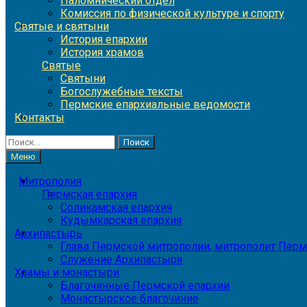
Паломнический отдел
Комиссия по физической культуре и спорту
Святые и святыни
История епархии
История храмов
Святые
Святыни
Богослужебные тексты
Пермские епархиальные ведомости
Контакты
Найти:
Меню
Митрополия
Пермская епархия
Соликамская епархия
Кудымкарская епархия
Архипастырь
Глава Пермской митрополии, митрополит Перм
Служение Архипастыря
Храмы и монастыри
Благочинные Пермской епархии
Монастырское благочиние