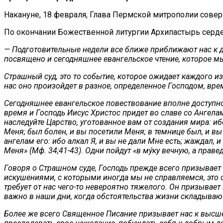
Накануне, 18 февраля, Глава Пермской митрополии сове
По окончании Божественной литургии Архипастырь серде
— Подготовительные недели все ближе приближают нас к 
посвящено и сегодняшнее евангельское чтение, которое 
Страшный суд, это то событие, которое ожидает каждого и
нас оно произойдет в разное, определенное Господом, врем
Сегодняшнее евангельское повествование вполне доступно 
время и Господь Иисус Христос придет во славе со Ангела
наследуйте Царство, уготованное вам от создания мира: иб
Меня; был болен, и вы посетили Меня; в темнице был, и вы
ангелам его: ибо алкал Я, и вы не дали Мне есть; жаждал, 
Меня» (Мф. 34;41-43). Одни пойдут «в му́ку вечную, а прав
Говоря о Страшном суде, Господь прежде всего призывает 
искушениями, с которыми иногда мы не справляемся, это с
требует от нас чего-то невероятно тяжелого. Он призывает
важно в наши дни, когда обстоятельства жизни складываю
Более же всего Священное Писание призывает нас к высше