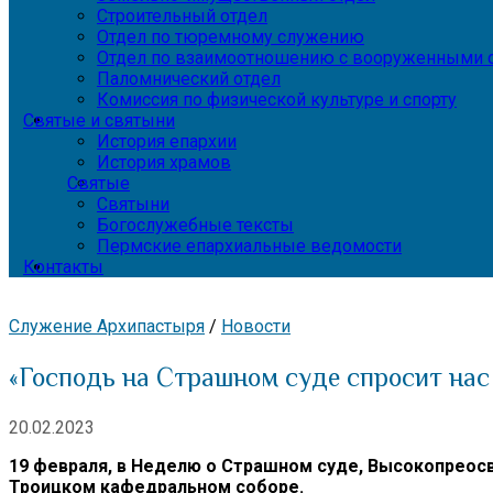
Строительный отдел
Отдел по тюремному служению
Отдел по взаимоотношению с вооруженными с
Паломнический отдел
Комиссия по физической культуре и спорту
Святые и святыни
История епархии
История храмов
Святые
Святыни
Богослужебные тексты
Пермские епархиальные ведомости
Контакты
Служение Архипастыря
/
Новости
«Господь на Страшном суде спросит нас
20.02.2023
19 февраля, в Неделю о Страшном суде, Высокопреос
Троицком кафедральном соборе.