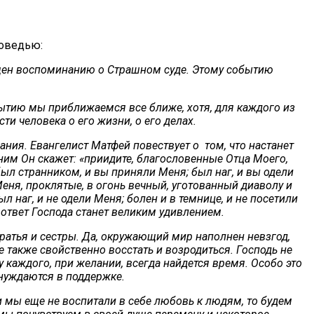
поведью:
щен воспоминанию о Страшном суде. Этому событию
обытию мы приближаемся все ближе, хотя, для каждого из
и человека о его жизни, о его делах.
ния. Евангелист Матфей повествует о том, что настанет
ним Он скажет: «приидите, благословенные Отца Моего,
был странником, и вы приняли Меня; был наг, и вы одели
 Меня, проклятые, в огонь вечный, уготованный диаволу и
л наг, и не одели Меня; болен и в темнице, и не посетили
их ответ Господа станет великим удивлением.
ратья и сестры. Да, окружающий мир наполнен невзгод,
 также свойственно восстать и возродиться. Господь не
у каждого, при желании, всегда найдется время. Особо это
 нуждаются в поддержке.
 мы еще не воспитали в себе любовь к людям, то будем