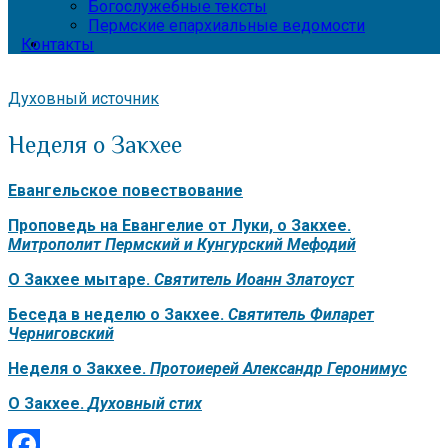
Богослужебные тексты
Пермские епархиальные ведомости
Контакты
Духовный источник
Неделя о Закхее
Евангельское повествование
Проповедь на Евангелие от Луки, о Закхее.
Митрополит Пермский и Кунгурский Мефодий
О Закхее мытаре.
Святитель Иоанн Златоуст
Беседа в неделю о Закхее.
Святитель Филарет
Черниговский
Неделя о Закхее.
Протоиерей Александр Геронимус
О Закхее.
Духовный стих