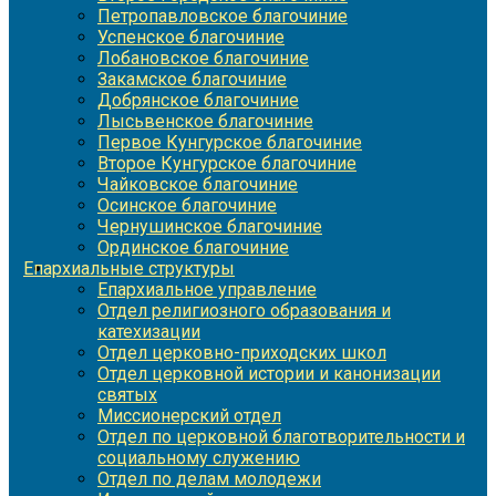
Петропавловское благочиние
Успенское благочиние
Лобановское благочиние
Закамское благочиние
Добрянское благочиние
Лысьвенское благочиние
Первое Кунгурское благочиние
Второе Кунгурское благочиние
Чайковское благочиние
Осинское благочиние
Чернушинское благочиние
Ординское благочиние
Епархиальные структуры
Епархиальное управление
Отдел религиозного образования и
катехизации
Отдел церковно-приходских школ
Отдел церковной истории и канонизации
святых
Миссионерский отдел
Отдел по церковной благотворительности и
социальному служению
Отдел по делам молодежи