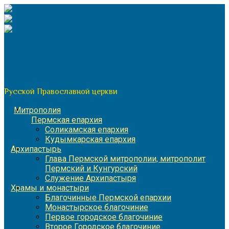
Перейти
к
содержимому
По благословению митрополита Пермского и Кунгурского
Игнатия
Пермская митрополия
Русской Православной церкви
Митрополия
Пермская епархия
Соликамская епархия
Кудымкарская епархия
Архипастырь
Глава Пермской митрополии, митрополит
Пермский и Кунгурский
Служение Архипастыря
Храмы и монастыри
Благочинные Пермской епархии
Монастырское благочиние
Первое городское благочиние
Второе Городское благочиние