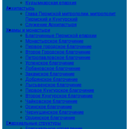
Кудымкарская епархия
Архипастырь
Глава Пермской митрополии, митрополит
Пермский и Кунгурский
Служение Архипастыря
Храмы и монастыри
Благочинные Пермской епархии
Монастырское благочиние
Первое городское благочиние
Второе Городское благочиние
Петропавловское благочиние
Успенское благочиние
Лобановское благочиние
Закамское благочиние
Добрянское благочиние
Лысьвенское благочиние
Первое Кунгурское благочиние
Второе Кунгурское благочиние
Чайковское благочиние
Осинское благочиние
Чернушинское благочиние
Ординское благочиние
Епархиальные структуры
Епархиальное управление