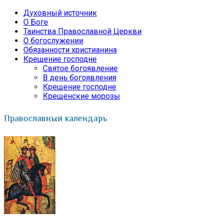
Духовный источник
О Боге
Таинства Православной Церкви
О богослужении
Обязанности христианина
Крещение господне
Святое богоявление
В день богоявления
Крещение господне
Крещенские морозы
Православный календарь