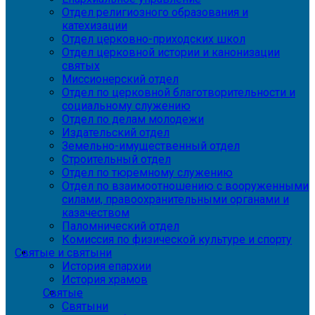
Отдел религиозного образования и
катехизации
Отдел церковно-приходских школ
Отдел церковной истории и канонизации
святых
Миссионерский отдел
Отдел по церковной благотворительности и
социальному служению
Отдел по делам молодежи
Издательский отдел
Земельно-имущественный отдел
Строительный отдел
Отдел по тюремному служению
Отдел по взаимоотношению с вооруженными
силами, правоохранительными органами и
казачеством
Паломнический отдел
Комиссия по физической культуре и спорту
Святые и святыни
История епархии
История храмов
Святые
Святыни