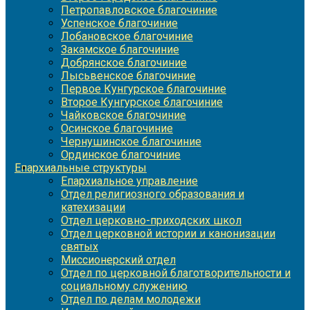
Петропавловское благочиние
Успенское благочиние
Лобановское благочиние
Закамское благочиние
Добрянское благочиние
Лысьвенское благочиние
Первое Кунгурское благочиние
Второе Кунгурское благочиние
Чайковское благочиние
Осинское благочиние
Чернушинское благочиние
Ординское благочиние
Епархиальные структуры
Епархиальное управление
Отдел религиозного образования и
катехизации
Отдел церковно-приходских школ
Отдел церковной истории и канонизации
святых
Миссионерский отдел
Отдел по церковной благотворительности и
социальному служению
Отдел по делам молодежи