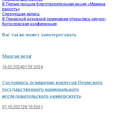
Навигация
Отправить
запись:
В Перми прошла благотворительная акция «Мамина
по
радость»
Следующая
Следующая запись
записям
запись:
В Пермской духовной семинарии открылась научно-
богословская конференция
Вас также может заинтересовать
Многая лета!
16.02.2024
01.03.2024
Состоялось освящение корпусов Пермского
государственного национального
исследовательского университета
01.10.2021
28.10.2021