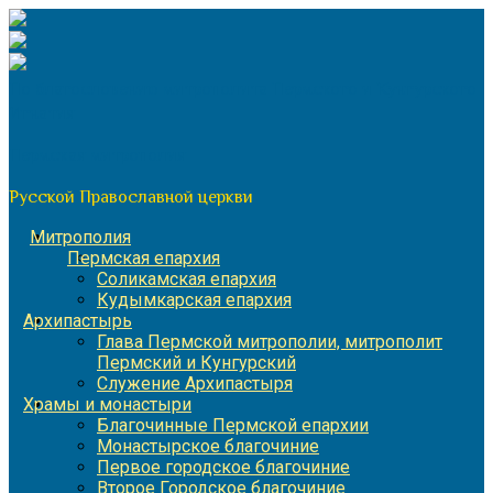
Перейти
к
содержимому
По благословению митрополита Пермского и Кунгурского
Игнатия
Пермская митрополия
Русской Православной церкви
Митрополия
Пермская епархия
Соликамская епархия
Кудымкарская епархия
Архипастырь
Глава Пермской митрополии, митрополит
Пермский и Кунгурский
Служение Архипастыря
Храмы и монастыри
Благочинные Пермской епархии
Монастырское благочиние
Первое городское благочиние
Второе Городское благочиние