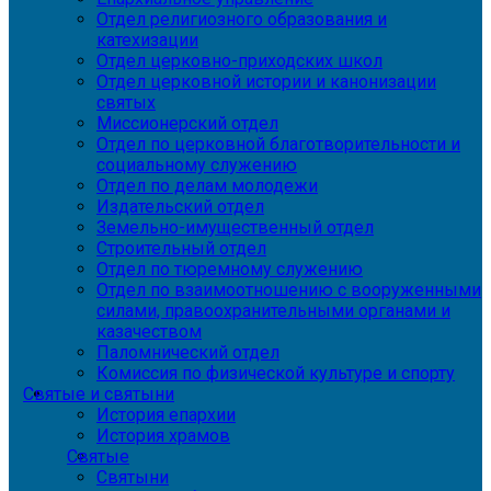
Отдел религиозного образования и
катехизации
Отдел церковно-приходских школ
Отдел церковной истории и канонизации
святых
Миссионерский отдел
Отдел по церковной благотворительности и
социальному служению
Отдел по делам молодежи
Издательский отдел
Земельно-имущественный отдел
Строительный отдел
Отдел по тюремному служению
Отдел по взаимоотношению с вооруженными
силами, правоохранительными органами и
казачеством
Паломнический отдел
Комиссия по физической культуре и спорту
Святые и святыни
История епархии
История храмов
Святые
Святыни