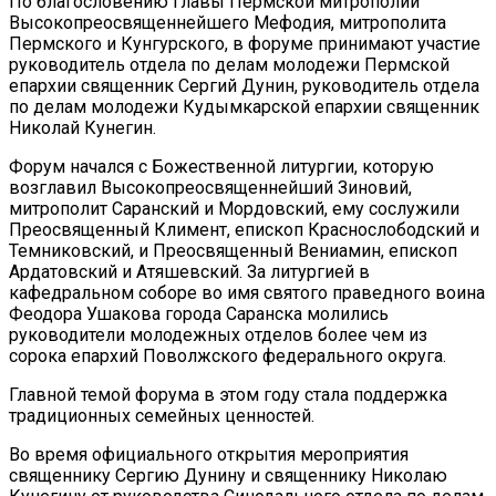
По благословению Главы Пермской митрополии
Высокопреосвященнейшего Мефодия, митрополита
Пермского и Кунгурского, в форуме принимают участие
руководитель отдела по делам молодежи Пермской
епархии священник Сергий Дунин, руководитель отдела
по делам молодежи Кудымкарской епархии священник
Николай Кунегин.
Форум начался с Божественной литургии, которую
возглавил Высокопреосвященнейший Зиновий,
митрополит Саранский и Мордовский, ему сослужили
Преосвященный Климент, епископ Краснослободский и
Темниковский, и Преосвященный Вениамин, епископ
Ардатовский и Атяшевский. За литургией в
кафедральном соборе во имя святого праведного воина
Феодора Ушакова города Саранска молились
руководители молодежных отделов более чем из
сорока епархий Поволжского федерального округа.
Главной темой форума в этом году стала поддержка
традиционных семейных ценностей.
Во время официального открытия мероприятия
священнику Сергию Дунину и священнику Николаю