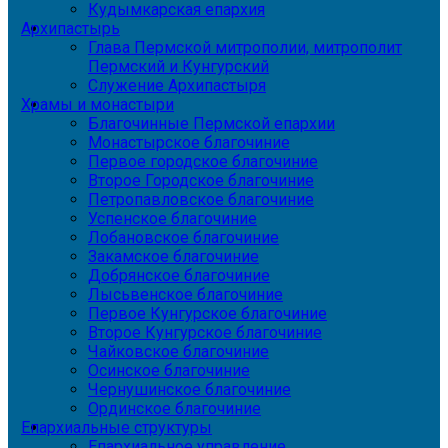
Кудымкарская епархия
Архипастырь
Глава Пермской митрополии, митрополит
Пермский и Кунгурский
Служение Архипастыря
Храмы и монастыри
Благочинные Пермской епархии
Монастырское благочиние
Первое городское благочиние
Второе Городское благочиние
Петропавловское благочиние
Успенское благочиние
Лобановское благочиние
Закамское благочиние
Добрянское благочиние
Лысьвенское благочиние
Первое Кунгурское благочиние
Второе Кунгурское благочиние
Чайковское благочиние
Осинское благочиние
Чернушинское благочиние
Ординское благочиние
Епархиальные структуры
Епархиальное управление