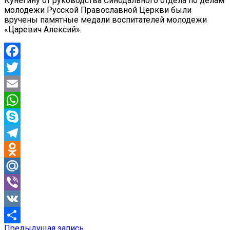
Кунегину от руководства Синодального отдела по делам
молодежи Русской Православной Церкви были
вручены памятные медали воспитателей молодежи
«Царевич Алексий».
Facebook
Twitter
Email
WhatsApp
Skype
Telegram
Odnoklassniki
Mail.Ru
Viber
VK
Предыдущая
Предыдущая запись