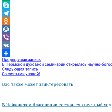
WhatsApp
Skype
Telegram
Odnoklassniki
Mail.Ru
Viber
VK
Предыдущая
Предыдущая запись
Навигация
Отправить
запись:
В Пермской духовной семинарии открылась научно-бого
по
Следующая
Следующая запись
запись:
Со святыми упокой!
записям
Вас также может заинтересовать
В Чайковском благочинии состоялся крестный ход