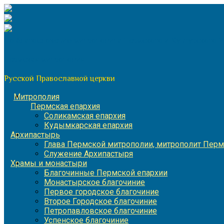
Перейти
к
содержимому
По благословению митрополита Пермского и Кунгурского 
Пермская митрополия
Русской Православной церкви
Митрополия
Пермская епархия
Соликамская епархия
Кудымкарская епархия
Архипастырь
Глава Пермской митрополии, митрополит Перм
Служение Архипастыря
Храмы и монастыри
Благочинные Пермской епархии
Монастырское благочиние
Первое городское благочиние
Второе Городское благочиние
Петропавловское благочиние
Успенское благочиние