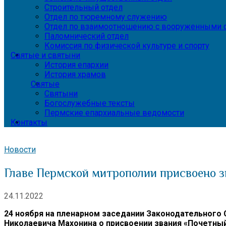
Строительный отдел
Отдел по тюремному служению
Отдел по взаимоотношению с вооруженными с
Паломнический отдел
Комиссия по физической культуре и спорту
Святые и святыни
История епархии
История храмов
Святые
Святыни
Богослужебные тексты
Пермские епархиальные ведомости
Контакты
Новости
Главе Пермской митрополии присвоено з
24.11.2022
24 ноября на пленарном заседании Законодательного
Николаевича Махонина о присвоении звания «Почетн