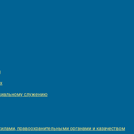
и
х
оциальному служению
илами, правоохранительными органами и казачеством