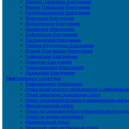
Первое городское благочиние
Второе Городское благочиние
Петропавловское благочиние
Успенское благочиние
Лобановское благочиние
Закамское благочиние
Добрянское благочиние
Лысьвенское благочиние
Первое Кунгурское благочиние
Второе Кунгурское благочиние
Чайковское благочиние
Осинское благочиние
Чернушинское благочиние
Ординское благочиние
Епархиальные структуры
Епархиальное управление
Отдел религиозного образования и катехизаци
Отдел церковно-приходских школ
Отдел церковной истории и канонизации святы
Миссионерский отдел
Отдел по церковной благотворительности и с
Отдел по делам молодежи
Издательский отдел
Земельно-имущественный отдел