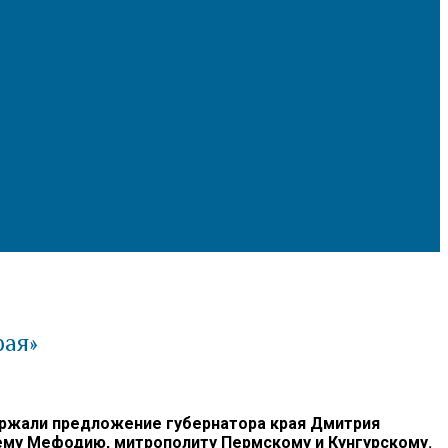
рая»
ержали предложение губернатора края Дмитрия
му Мефодию, митрополиту Пермскому и Кунгурскому.