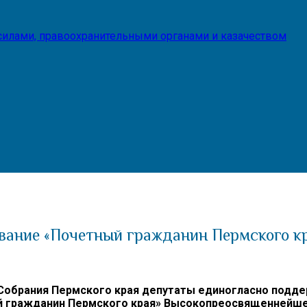
илами, правоохранительными органами и казачеством
вание «Почетный гражданин Пермского к
 Собрания Пермского края депутаты единогласно подд
ый гражданин Пермского края» Высокопреосвященнейше