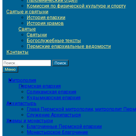
Паломнический отдел
Комиссия по физической культуре и спорту
Святые и святыни
История епархии
История храмов
Святые
Святыни
Богослужебные тексты
Пермские епархиальные ведомости
Контакты
Найти:
Меню
Митрополия
Пермская епархия
Соликамская епархия
Кудымкарская епархия
Архипастырь
Глава Пермской митрополии, митрополит Перм
Служение Архипастыря
Храмы и монастыри
Благочинные Пермской епархии
Монастырское благочиние