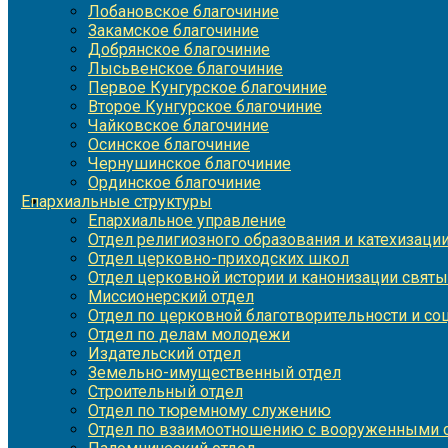
Лобановское благочиние
Закамское благочиние
Добрянское благочиние
Лысьвенское благочиние
Первое Кунгурское благочиние
Второе Кунгурское благочиние
Чайковское благочиние
Осинское благочиние
Чернушинское благочиние
Ординское благочиние
Епархиальные структуры
Епархиальное управление
Отдел религиозного образования и катехизаци
Отдел церковно-приходских школ
Отдел церковной истории и канонизации святы
Миссионерский отдел
Отдел по церковной благотворительности и с
Отдел по делам молодежи
Издательский отдел
Земельно-имущественный отдел
Строительный отдел
Отдел по тюремному служению
Отдел по взаимоотношению с вооруженными с