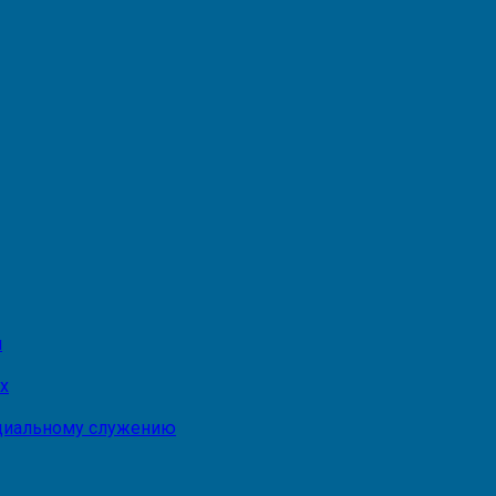
и
х
оциальному служению