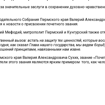
за значительные заслуги в сохранении духовно-нравстве
одательного Собрания Пермского края Валерий Александро
я к новости о присвоении почетного звания.
й Мефодий, митрополит Пермский и Кунгурский также от
енный вызов: встать на защиту тех ценностей, которые восп
одня, как сказал Глава нашего государства, мы ведем борь
тношений принципами, навязанными нам извне.
мского края Валерия Александровича Сухих, звание «Поче
ели этого звания являются ярким примером того, как чел