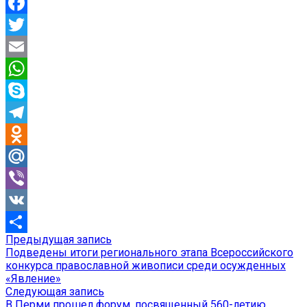
Facebook
Twitter
Email
WhatsApp
Skype
Telegram
Odnoklassniki
Mail.Ru
Viber
VK
Предыдущая
Предыдущая запись
Навигация
Отправить
запись:
Подведены итоги регионального этапа Всероссийского
по
конкурса православной живописи среди осужденных
«Явление»
записям
Следующая
Следующая запись
запись:
В Перми прошел форум, посвященный 560-летию