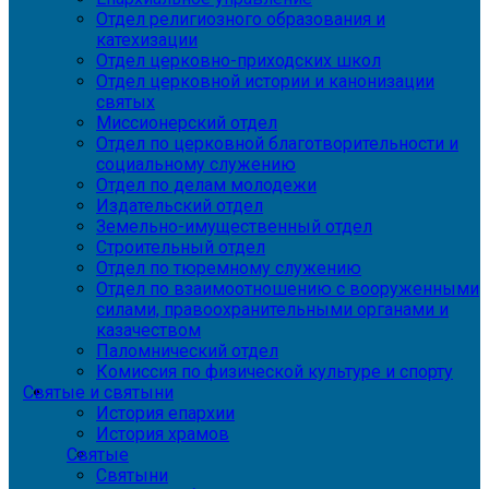
Отдел религиозного образования и
катехизации
Отдел церковно-приходских школ
Отдел церковной истории и канонизации
святых
Миссионерский отдел
Отдел по церковной благотворительности и
социальному служению
Отдел по делам молодежи
Издательский отдел
Земельно-имущественный отдел
Строительный отдел
Отдел по тюремному служению
Отдел по взаимоотношению с вооруженными
силами, правоохранительными органами и
казачеством
Паломнический отдел
Комиссия по физической культуре и спорту
Святые и святыни
История епархии
История храмов
Святые
Святыни