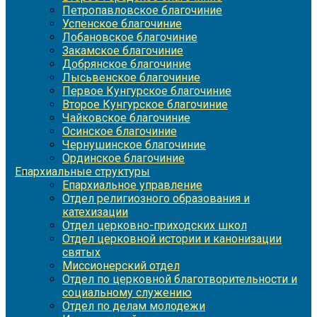
Петропавловское благочиние
Успенское благочиние
Лобановское благочиние
Закамское благочиние
Добрянское благочиние
Лысьвенское благочиние
Первое Кунгурское благочиние
Второе Кунгурское благочиние
Чайковское благочиние
Осинское благочиние
Чернушинское благочиние
Ординское благочиние
Епархиальные структуры
Епархиальное управление
Отдел религиозного образования и
катехизации
Отдел церковно-приходских школ
Отдел церковной истории и канонизации
святых
Миссионерский отдел
Отдел по церковной благотворительности и
социальному служению
Отдел по делам молодежи