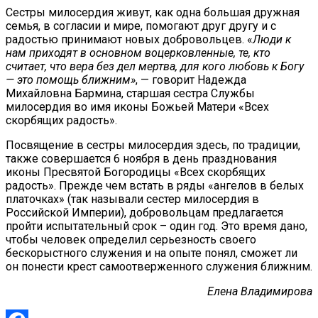
Сестры милосердия живут, как одна большая дружная
семья, в согласии и мире, помогают друг другу и с
радостью принимают новых добровольцев. «
Люди к
нам приходят в основном воцерковленные, те, кто
считает, что вера без дел мертва, для кого любовь к Богу
— это помощь ближним»
, — говорит Надежда
Михайловна Бармина, старшая сестра Службы
милосердия во имя иконы Божьей Матери «Всех
скорбящих радость».
Посвящение в сестры милосердия здесь, по традиции,
также совершается 6 ноября в день празднования
иконы Пресвятой Богородицы «Всех скорбящих
радость». Прежде чем встать в ряды «ангелов в белых
платочках» (
так называли сестер милосердия в
Российской Империи), добровольцам предлагается
пройти испытательный срок – один год. Это время дано,
чтобы человек определил серьезность своего
бескорыстного служения и на опыте понял, сможет ли
он понести крест самоотверженного служения ближним.
Елена Владимирова