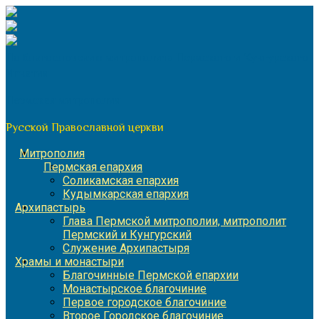
Перейти
к
содержимому
По благословению митрополита Пермского и Кунгурского
Игнатия
Пермская митрополия
Русской Православной церкви
Митрополия
Пермская епархия
Соликамская епархия
Кудымкарская епархия
Архипастырь
Глава Пермской митрополии, митрополит
Пермский и Кунгурский
Служение Архипастыря
Храмы и монастыри
Благочинные Пермской епархии
Монастырское благочиние
Первое городское благочиние
Второе Городское благочиние