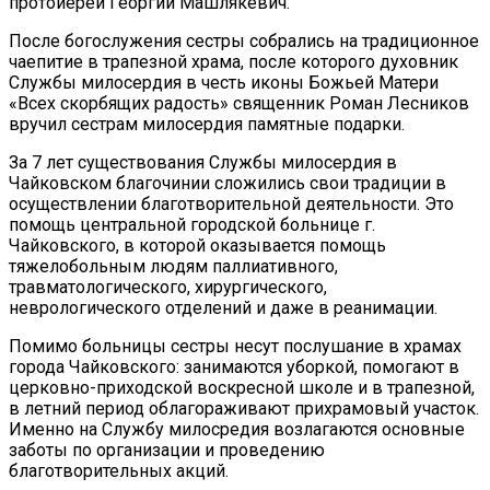
протоиерей Георгий Машлякевич.
После богослужения сестры собрались на традиционное
чаепитие в трапезной храма, после которого духовник
Службы милосердия в честь иконы Божьей Матери
«Всех скорбящих радость» священник Роман Лесников
вручил сестрам милосердия памятные подарки.
За 7 лет существования Службы милосердия в
Чайковском благочинии сложились свои традиции в
осуществлении благотворительной деятельности. Это
помощь центральной городской больнице г.
Чайковского, в которой оказывается помощь
тяжелобольным людям паллиативного,
травматологического, хирургического,
неврологического отделений и даже в реанимации.
Помимо больницы сестры несут послушание в храмах
города Чайковского: занимаются уборкой, помогают в
церковно-приходской воскресной школе и в трапезной,
в летний период облагораживают прихрамовый участок.
Именно на Службу милосредия возлагаются основные
заботы по организации и проведению
благотворительных акций.