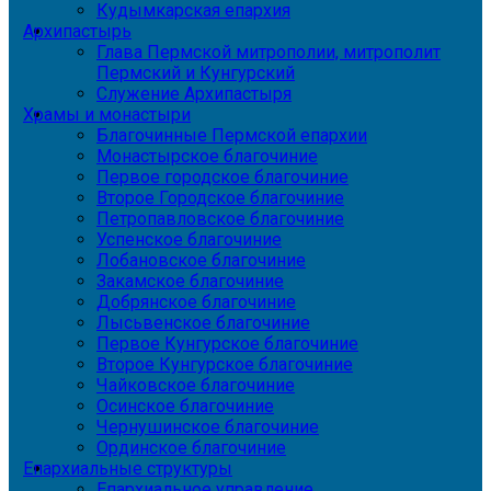
Кудымкарская епархия
Архипастырь
Глава Пермской митрополии, митрополит
Пермский и Кунгурский
Служение Архипастыря
Храмы и монастыри
Благочинные Пермской епархии
Монастырское благочиние
Первое городское благочиние
Второе Городское благочиние
Петропавловское благочиние
Успенское благочиние
Лобановское благочиние
Закамское благочиние
Добрянское благочиние
Лысьвенское благочиние
Первое Кунгурское благочиние
Второе Кунгурское благочиние
Чайковское благочиние
Осинское благочиние
Чернушинское благочиние
Ординское благочиние
Епархиальные структуры
Епархиальное управление